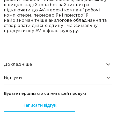
та
швидко, надійно та без зайвих витрат
консолі
підключати до AV-мережі компанії робочі
комп'ютери, периферійні пристрої й
Аудіоінтерфейси
найрізноманітніше аналогове обладнання та
Процесори
створювати дійсно єдину і максимальну
та
продуктивну AV-інфраструктуру.
кросовери
Сплітери,
суматори,
ді-
бокси
Докладніше
Аксесуари
та
компоненти
Відгуки
Аудикомп'ютери
Програмне
Будьте першим хто оцінить цей продукт
забезпечення
Написати відгук
Рекордери
Портативні