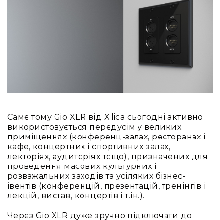
Вокальні
Інструментальні
USB-
мікрофони
Конференційні
Петличні
З
оголов'ям
Накамерні
Саме тому Gio XLR від Xilica сьогодні активно
Для
використовується передусім у великих
мобільних
приміщеннях (конференц-залах, ресторанах і
пристроїв
кафе, концертних і спортивних залах,
лекторіях, аудиторіях тощо), призначених для
Всі
проведення масових культурних і
мікрофони
розважальних заходів та усіляких бізнес-
Мікрофонне
івентів (конференцій, презентацій, тренінгів і
підсилення
лекцій, вистав, концертів і т.ін.).
Аксесуари
Через Gio XLR дуже зручно підключати до