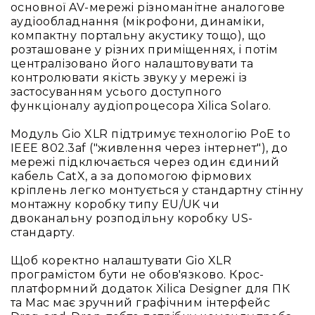
та
основної AV-мережі різноманітне аналогове
комплектуючі
аудіообладнання (мікрофони, динаміки,
Навушники
компактну портальну акустику тощо), що
Універсальні
розташоване у різних приміщеннях, і потім
централізовано його налаштовувати та
Для
контролювати якість звуку у мережі із
аудіофілів
застосуванням усього доступного
Для
функціоналу аудіопроцесора Xilica Solaro.
спорту
Модуль Gio XLR підтримує технологію PoE to
Для
IEEE 802.3af ("живлення через інтернет"), до
моніторингу
мережі підключається через один єдиний
Для
кабель CatX, а за допомогою фірмових
Dj
кріплень легко монтується у стандартну стінну
та
монтажну коробку типу EU/UK чи
студій
двоканальну розподільну коробку US-
стандарту.
Для
перегляду
Щоб коректно налаштувати Gio XLR
фільмів/
програмістом бути не обов'язково. Крос-
ТБ
платформний додаток Xilica Designer для ПК
Для
та Mac має зручний графічним інтерфейс