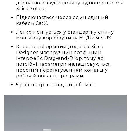
IP
доступного функціоналу аудіопроцесора
телефонії
Xilica Solaro.
Для
Підключається через один єдиний
офісів
кабель CatX.
та
Легко монтується у стандартну стінну
колл-
монтажну коробку типу EU/UK чи US.
центрів
Крос-платформний додаток Xilica
Аксесуари
Designer має зручний графічний
і
інтерфейс Drag-and-Drop, тому всі
комплектуючі
потрібні параметри налаштовуються
Рішення
простим перетягуванням команд у
для
робочій області програми.
трансляцій
5 років гарантії від виробника.
звуку
Готові
комплекти
для
нарад
і
конференцій
Спікерфони