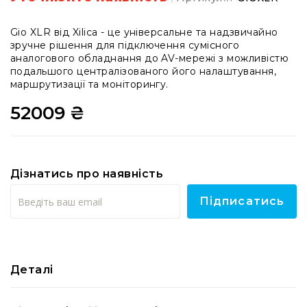
системи
Моніторінг
Gio XLR від Xilica - це універсальне та надзвичайно
(IEM)
зручне рішення для підключення сумісного
Приймачі
аналогового обладнання до AV-мережі з можливістю
подальшого централізованого його налаштування,
Передавачі
маршрутизації та моніторингу.
Мікрофонні
52009 ₴
голови
Всі
радіосистеми
Аксесуари
Дізнатись про наявність
та
комплектуючі
Підписатись
Антени
та
антенне
обладнання
Деталі
Антени
RF
розподіл