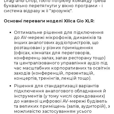
людей
Drag-and-Drop, тобто потрібну команду треба
з
буквально перетягнути у вікно програми - і
вадами
система відразу ж її "зрозуміє".
слуху
Основні переваги моделі Xilica Gio XLR:
Підсилення
для
Оптимальне рішення для підключення
навушників
до AV-мережі мікрофонів, динаміків та
Аксесуари
інших аналогових аудіопристроїв, що
і
розташовані у різних приміщеннях
комплектуючі
(офісах, кімнатах для переговорів,
конференц-залах, залах ресторану тощо)
Гарнітури
та централізованого управління аудіо під
Для
час масштабних корпоративних та освітніх
трансляцій
заходів (конференцій, презентацій,
і
концертів, тренінгів, лекцій тощо).
ТБ
Рішення для стандартизації варіантів
Для
підключення аналогового обладнання й
геймерів/
інструментів (у тому числі орендованих)
блогерів
до наявної цифрової AV-мережі будівель
Для
та великих приміщень (залів, аудиторій), з
домашньої
можливістю застосуванням усього