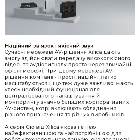
Конференційні
системи
Бари
Системи
синхронного
перекладу
Надійний зв'язок і якісний звук
Сучасні мережеві AV-рішення Xilica дають
Презентаційні/
змогу здійснювати передачу високоякісного
екскурсійні
відео- та аудіосигналу просто через звичайні
системи
офісні мережі. При цьому мережеві AV-
Системи
рішення компанії - прості, надійні, легко
службового
масштабуються і, що теж дуже важливо, мають
зв'язку
увесь необхідний функціонал для
централізованого налаштування й
Панелі
моніторингу значно більших корпоративних
керування
AV-систем, котрі включають обладнання
Процесори
різного призначення та різних виробників.
та
обробка
А серія Gio від Xilica якраз і є тією
звуку
найефективнішою та найпотрібнішою для
Мікшери
роботи технологічною ланкою, яка дає змогу