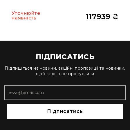
Прилади
цифрові
Уточнюйте
117939 ₴
Статичне
наявність
світло
Прилади
LED
Прилади
LED
мультиспектральні
ПІДПИСАТИСЬ
Прилади
LED
Підпишіться на новини, акційні пропозиції та новинки,
мултичіпові
щоб нічого не пропустити
Прилади
з
газоразрядною
лампою
Прилади
Підписатись
з
вольфрамовою
лампою