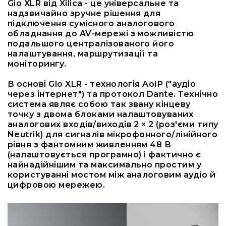
Gio XLR від Xilica - це універсальне та
RF
надзвичайно зручне рішення для
кабелі
підключення сумісного аналогового
обладнання до AV-мережі з можливістю
RF
подальшого централізованого його
роз'їєми
налаштування, маршрутизації та
Тайм-
моніторингу.
коди
Генератори
В основі Gio XLR - технологія AoIP ("аудіо
тайм-
через інтернет") та протокол Dante. Технічно
кодів
система являє собою так звану кінцеву
точку з двома блоками налаштовуваних
Приймачі
аналогових входів/виходів 2 × 2 (роз'єми типу
та
Neutrik) для сигналів мікрофонного/лінійного
передавачі
рівня з фантомним живленням 48 В
Дисплеї
(налаштовується програмно) і фактично є
найнадійнішим та максимально простим у
Аксесуари
користуванні мостом між аналоговим аудіо й
та
цифровою мережею.
комплектуючі
Мікрофони
Студійні