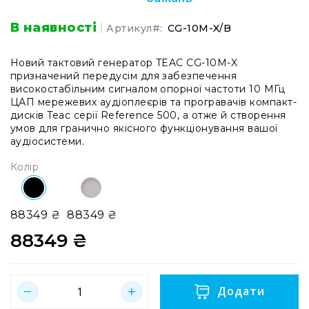
системи
Моніторінг
В наявності
Артикул
CG-10M-X/B
(IEM)
Приймачі
Новий тактовий генератор TEAC CG-10M-X
призначений передусім для забезпечення
Передавачі
високостабільним сигналом опорної частоти 10 МГц
Мікрофонні
ЦАП мережевих аудіоплеєрів та програвачів компакт-
голови
дисків Teac серії Reference 500, а отже й створення
умов для гранично якісного функціонування вашої
Всі
аудіосистеми.
радіосистеми
Колір
Аксесуари
та
комплектуючі
88349 ₴
88349 ₴
Антени
та
88349 ₴
антенне
обладнання
Антени
Додати
RF
розподіл