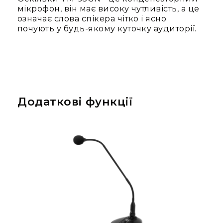
мікрофон, він має високу чутливість, а це
та
означає слова спікера чітко і ясно
консолі
почують у будь-якому куточку аудиторії.
Аудіоінтерфейси
Процесори
та
кросовери
Сплітери,
суматори,
Додаткові функції
ді-
бокси
Аксесуари
та
компоненти
Аудикомп'ютери
Програмне
забезпечення
Рекордери
Портативні