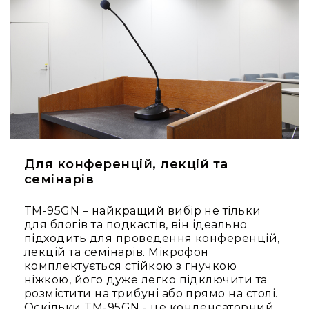
Конференційні
системи
Бари
Системи
синхронного
перекладу
Презентаційні/
екскурсійні
системи
Для конференцій, лекцій та
Системи
семінарів
службового
зв'язку
TM-95GN – найкращий вибір не тільки
Панелі
для блогів та подкастів, він ідеально
керування
підходить для проведення конференцій,
лекцій та семінарів. Мікрофон
Процесори
комплектується стійкою з гнучкою
та
ніжкою, його дуже легко підключити та
обробка
розмістити на трибуні або прямо на столі.
звуку
Оскільки TM-95GN - це конденсаторний
Мікшери