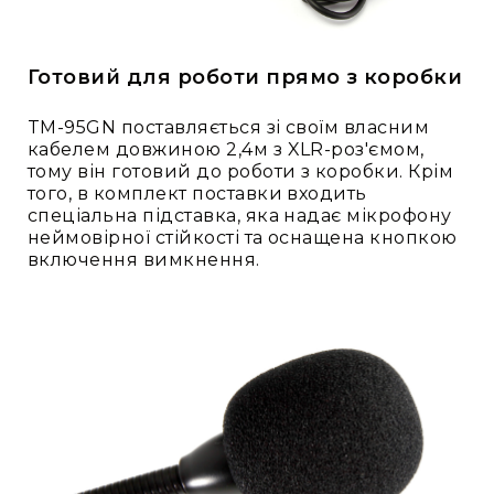
та
комплектуючі
Світло
Готовий для роботи прямо з коробки
Динамічне
світло
TM-95GN поставляється зі своїм власним
Прилади
кабелем довжиною 2,4м з XLR-роз'ємом,
LED
тому він готовий до роботи з коробки. Крім
Прилади
того, в комплект поставки входить
LED
спеціальна підставка, яка надає мікрофону
мультиспектральні
неймовірної стійкості та оснащена кнопкою
включення вимкнення.
Прилади
LED
мултичіпові
Прилади
з
газоразрядною
лампою
Прилади
лазерні