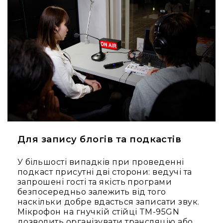
та
комплектуючі
Навушники
Універсальні
Для
аудіофілів
Для
спорту
Для
моніторингу
Для
Dj
Для запису блогів та подкастів
та
студій
У більшості випадків при проведенні
Для
подкаст присутні дві сторони: ведучі та
перегляду
запрошені гості та якість програми
фільмів/
безпосередньо залежить від того
ТБ
наскільки добре вдасться записати звук.
Мікрофон на гнучкій стійці TM-95GN
Для
дозволить організувати трансляцію або