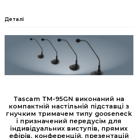
RF
кабелі
Деталі
RF
роз'їєми
Тайм-
коди
Генератори
тайм-
кодів
Приймачі
та
передавачі
Дисплеї
Tascam TM-95GN виконаний на
Аксесуари
компактній настільній підставці з
та
гнучким тримачем типу gooseneck
комплектуючі
і призначений передусім для
Мікрофони
індивідуальних виступів, прямих
Студійні
ефірів, конференцій, презентацій