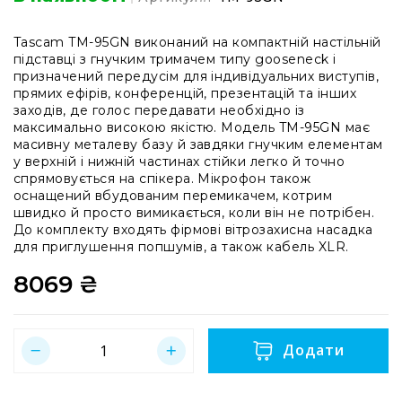
системи
Моніторінг
Tascam TM-95GN виконаний на компактній настільній
(IEM)
підставці з гнучким тримачем типу gooseneck і
Приймачі
призначений передусім для індивідуальних виступів,
прямих ефірів, конференцій, презентацій та інших
Передавачі
заходів, де голос передавати необхідно із
максимально високою якістю. Модель TM-95GN має
Мікрофонні
масивну металеву базу й завдяки гнучким елементам
голови
у верхній і нижній частинах стійки легко й точно
Всі
спрямовується на спікера. Мікрофон також
радіосистеми
оснащений вбудованим перемикачем, котрим
швидко й просто вимикається, коли він не потрібен.
Аксесуари
До комплекту входять фірмові вітрозахисна насадка
та
для приглушення попшумів, а також кабель XLR.
комплектуючі
8069 ₴
Антени
та
антенне
обладнання
Додати
Антени
RF
розподіл