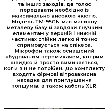
Вокальні
та інших заходів, де голос
Інструментальні
передавати необхідно із
максимально високою якістю.
USB-
Модель TM-95GN має масивну
мікрофони
металеву базу й завдяки гнучким
Конференційні
елементам у верхній і нижній
Петличні
частинах стійки легко й точно
З
спрямовується на спікера.
оголов'ям
Мікрофон також оснащений
Накамерні
вбудованим перемикачем, котрим
швидко й просто вимикається,
Для
мобільних
коли він не потрібен. До комплекту
пристроїв
входять фірмові вітрозахисна
насадка для приглушення
Всі
мікрофони
попшумів, а також кабель XLR.
Мікрофонне
підсилення
Аксесуари