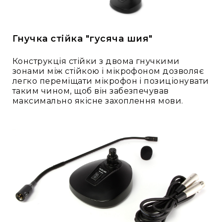
Стаціонарні
Накамерні
Аксесуари
Гнучка стійка "гусяча шия"
та
компоненти
Конструкція стійки з двома гнучкими
Програвачі/
зонами між стійкою і мікрофоном дозволяє
ресівери/
легко переміщати мікрофон і позиціонувати
ЦАПи
таким чином, щоб він забезпечував
Програвачі
максимально якісне захоплення мови.
вінілу
Ресивери
та
програвачі
ЦАПи
та
підсилювачі
Док-
станції
Аксесуари