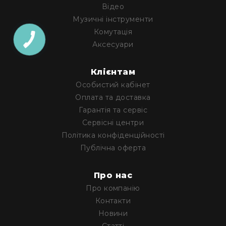
Відео
гітари
Музичні інструменти
Класичні
Комутація
гітари
Аксесуари
Гітарні
підсилювачі
Клієнтам
Гітарні
кабінети
Особистий кабінет
Оплата та доставка
Комбопідсилювачі
Гарантія та сервіс
Аксесуари
Сервісні центри
та
компоненти
Політика конфіденційності
Публічна оферта
Ударні
інструменти
Акустичні
Про нас
ударні
Про компанію
та
перкусія
Контакти
Новини
Електроні