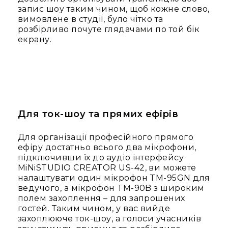
людей
запис шоу таким чином, щоб кожне слово,
з
вимовлене в студії, було чітко та
вадами
розбірливо почуте глядачами по той бік
слуху
екрану.
Підсилення
для
навушників
Аксесуари
і
комплектуючі
Для ток-шоу та прямих ефірів
Гарнітури
Для
Для організації професійного прямого
трансляцій
ефіру достатньо всього два мікрофони,
і
підключивши їх до аудіо інтерфейсу
ТБ
MiNiSTUDIO CREATOR US-42, ви можете
Для
налаштувати один мікрофон TM-95GN для
геймерів/
ведучого, а мікрофон TM-90B з широким
блогерів
полем захоплення – для запрошених
гостей. Таким чином, у вас вийде
Для
захоплююче ток-шоу, а голоси учасників
домашньої