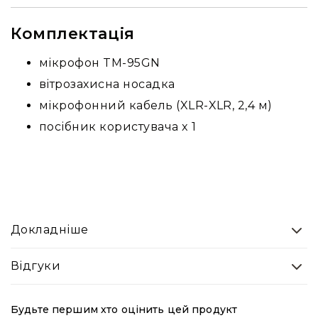
Генератори
піни
Комплектація
Генератори
вогню
мікрофон TM-95GN
Генератори
вітрозахисна носадка
мильних
бульбашок
мікрофонний кабель (XLR-XLR, 2,4 м)
Рідина
посібник користувача x 1
для
генераторів
Управління
світлом
DMX-
інтерфейси
Докладніше
DMX
контролери
Відгуки
Приймально-
передавачі
DMX
Будьте першим хто оцінить цей продукт