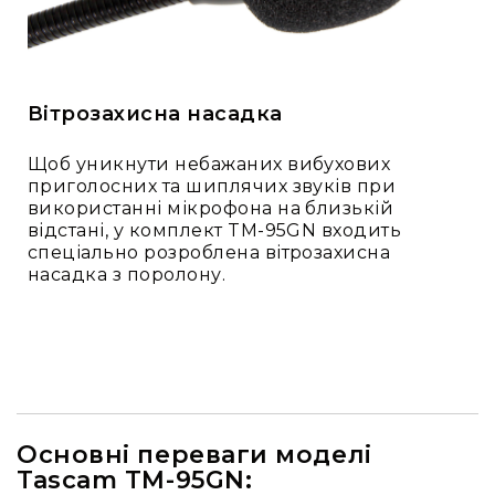
Прилади
цифрові
Статичне
світло
Прилади
Вітрозахисна насадка
LED
Прилади
Щоб уникнути небажаних вибухових
LED
приголосних та шиплячих звуків при
мультиспектральні
використанні мікрофона на близькій
відстані, у комплект TM-95GN входить
Прилади
спеціально розроблена вітрозахисна
LED
насадка з поролону.
мултичіпові
Прилади
з
газоразрядною
лампою
Прилади
з
Основні переваги моделі
вольфрамовою
Tascam TM-95GN:
лампою