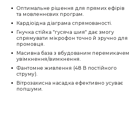
Архітектурне
Оптимальне рішення для прямих ефірів
освітлення
та мовленнєвих програм.
Для
приміщень
Кардіоїдна діаграма спрямованості.
Просто
Гнучка стійка "гусяча шия" дає змогу
неба
спрямувати мікрофон точно й зручно для
промовця.
Для
занурення
Масивна база з вбудованим перемикачем
увімкнення/вимкнення.
Ефекти
Стробоскопи
Фантомне живлення (48 В постійного
струму).
Лазери
Вітрозахисна насадка ефективно усуває
Конфетті
попшуми.
машини
Генератори
диму/
туману
Генератори
снігу