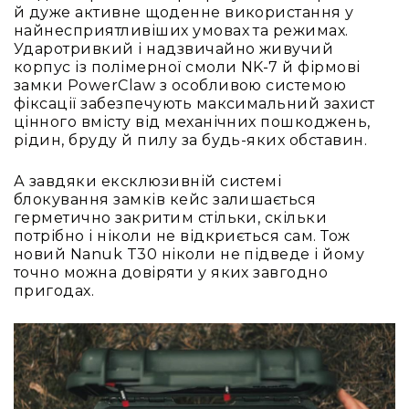
IP
й дуже активне щоденне використання у
телефонії
найнесприятливіших умовах та режимах.
Ударотривкий і надзвичайно живучий
Для
корпус із полімерної смоли NK-7 й фірмові
офісів
замки PowerClaw з особливою системою
та
фіксації забезпечують максимальний захист
колл-
цінного вмісту від механічних пошкоджень,
центрів
рідин, бруду й пилу за будь-яких обставин.
Аксесуари
і
А завдяки ексклюзивній системі
комплектуючі
блокування замків кейс залишається
Рішення
герметично закритим стільки, скільки
для
потрібно і ніколи не відкриється сам. Тож
трансляцій
новий Nanuk T30 ніколи не підведе і йому
звуку
точно можна довіряти у яких завгодно
Готові
пригодах.
комплекти
для
нарад
і
конференцій
Спікерфони