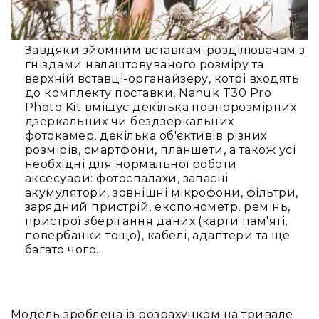
людей
з
вадами
слуху
Завдяки зйомним вставкам-розділювачам з
гніздами налаштовуваного розміру та
Підсилення
верхній вставці-органайзеру, котрі входять
для
до комплекту поставки, Nanuk T30 Pro
навушників
Photo Kit вміщує декілька повнорозмірних
Аксесуари
дзеркальних чи бездзеркальних
і
фотокамер, декілька об'єктивів різних
комплектуючі
розмірів, смартфони, планшети, а також усі
необхідні для нормальної роботи
Гарнітури
аксесуари: фотоспалахи, запасні
Для
акумулятори, зовнішні мікрофони, фільтри,
трансляцій
зарядний пристрій, експонометр, ремінь,
і
пристрої зберігання даних (карти пам'яті,
ТБ
повербанки тощо), кабелі, адаптери та ще
Для
багато чого.
геймерів/
блогерів
Для
домашньої
Модель зроблена із розрахунком на тривале