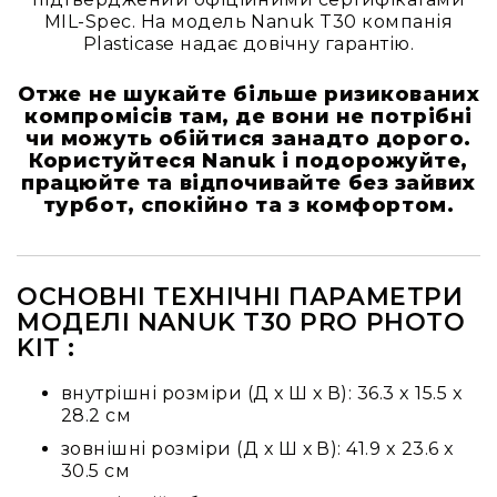
та
MIL-Spec. На модель Nanuk T30 компанія
консолі
Plasticase надає довічну гарантію.
Аудіоінтерфейси
Отже не шукайте більше ризикованих
Процесори
компромісів там, де вони не потрібні
та
чи можуть обійтися занадто дорого.
кросовери
Користуйтеся Nanuk і подорожуйте,
працюйте та відпочивайте без зайвих
Сплітери,
турбот, спокійно та з комфортом.
суматори,
ді-
бокси
Аксесуари
ОСНОВНІ ТЕХНІЧНІ ПАРАМЕТРИ
та
МОДЕЛІ NANUK T30 PRO PHOTO
компоненти
KIT :
Аудикомп'ютери
внутрішні розміри (Д х Ш х В): 36.3 x 15.5 x
Програмне
28.2 см
забезпечення
зовнішні розміри (Д х Ш х В): 41.9 x 23.6 x
Рекордери
30.5 см
Портативні