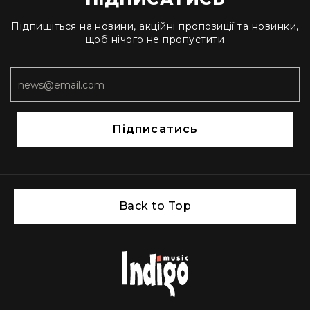
Прилади
цифрові
Підпишіться на новини, акційні пропозиції та новинки,
Статичне
щоб нічого не пропустити
світло
Прилади
LED
Прилади
LED
мультиспектральні
Підписатись
Прилади
LED
мултичіпові
Прилади
Back to Top
з
газоразрядною
лампою
Прилади
з
вольфрамовою
лампою