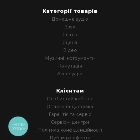
Архітектурне
Категорії товарів
освітлення
Для
Домашнє аудіо
приміщень
Звук
Просто
Світло
неба
Сцена
Для
Відео
занурення
Музичні інструменти
Ефекти
Комутація
Стробоскопи
Аксесуари
Лазери
Конфетті
Клієнтам
машини
Особистий кабінет
Генератори
Оплата та доставка
диму/
Гарантія та сервіс
туману
Сервісні центри
КНОПКА
Генератори
ЗВ'ЯЗКУ
Політика конфіденційності
снігу
Публічна оферта