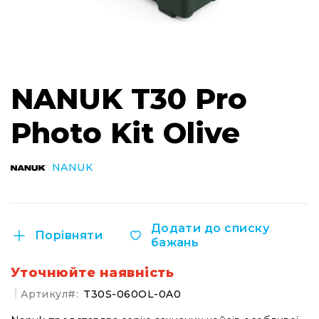
Інсталяційна
акустика
Лінійні
масиви
Перейти
до
Підсилювачі
NANUK T30 Pro
початку
потужності
галереї
Photo Kit Olive
Підсилювачі
зображень
трансляційні
Портативні
NANUK
акустичні
системи
Аксесуари
та
Додати до списку
Порівняти
комплектуючі
бажань
Радіосистеми
Уточнюйте наявність
Портативні
системи
Артикул
T30S-060OL-0A0
Стаціонарні