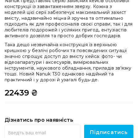
Nanuk представляє серію захисних кейсів особливої
системи
конструкції із завантаженням зверху. Кожна з
Моніторінг
моделей цієї серії забезпечує максимальний захист
(IEM)
вмісту, надзвичайно міцна й зручна та оптимально
підходить як для професіоналів своєї справи, так і для
Приймачі
любителів подорожей і усіляких пригод, ентузіастів
Передавачі
активного дозвілля та просто добрих господарів.
Мікрофонні
Така дещо незвичайна конструкція із верхньою
голови
кришкою у безлічі робочих та повсякдених ситуації
значно спрощує доступ до вмісту кейса: фото- чи
Всі
відеоапаратури і аксесуарів, вимірювальних
радіосистеми
інструментів, наукового обладнання, приладів зв'язку
тощо. Новий Nanuk T30 однаково надійний та
Аксесуари
практичний і у дорозі й узагалі будь-де.
та
комплектуючі
22439 ₴
Антени
та
антенне
обладнання
Дізнатись про наявність
Антени
RF
Підписатись
розподіл