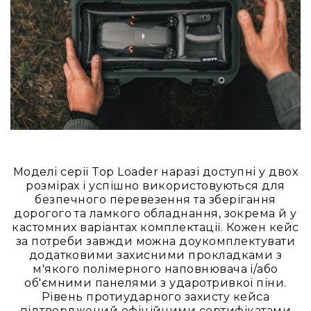
Конференційні
системи
Бари
Системи
синхронного
перекладу
Презентаційні/
екскурсійні
системи
Системи
Моделі серії Top Loader наразі доступні у двох
службового
розмірах і успішно використовуються для
зв'язку
безпечного перевезення та зберігання
дорогого та ламкого обладнання, зокрема й у
Панелі
кастомних варіантах комплектації. Кожен кейс
керування
за потреби завжди можна доукомплектувати
Процесори
додатковими захисними прокладками з
та
м'якого полімерного наповнювача і/або
обробка
об'ємними панелями з ударотривкої піни.
звуку
Рівень протиударного захисту кейса
Мікшери
підтверджений офіційними сертифікатами