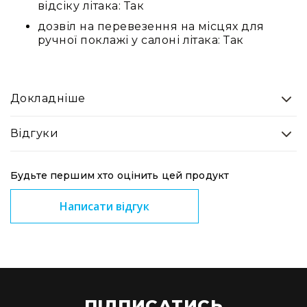
відсіку літака: Так
та
комплектуючі
дозвіл на перевезення на місцях для
ручної поклажі у салоні літака: Так
Світло
Динамічне
світло
Прилади
LED
Докладніше
Прилади
LED
Відгуки
мультиспектральні
Прилади
Будьте першим хто оцінить цей продукт
LED
мултичіпові
Написати відгук
Прилади
з
газоразрядною
лампою
Прилади
лазерні
ПІДПИСАТИСЬ