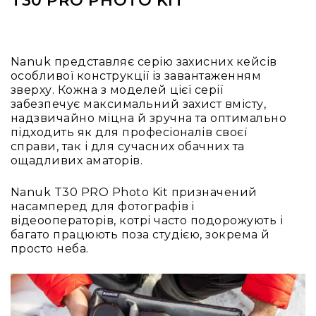
T30 PRO PHOTO KIT
Вокальні
Інструментальні
USB-
Nanuk представляє серію захисних кейсів
мікрофони
особливої конструкції із завантаженням
Конференційні
зверху. Кожна з моделей цієї серії
забезпечує максимальний захист вмісту,
Петличні
надзвичайно міцна й зручна та оптимально
З
підходить як для професіоналів своєї
оголов'ям
справи, так і для сучасних обачних та
ощадливих аматорів.
Накамерні
Для
Nanuk T30 PRO Photo Kit призначений
мобільних
насамперед для фотографів і
пристроїв
відеооператорів, котрі часто подорожують і
Всі
багато працюють поза студією, зокрема й
мікрофони
просто неба.
Мікрофонне
підсилення
Аксесуари