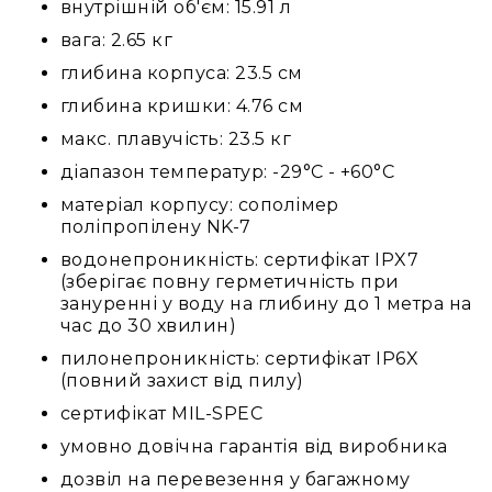
внутрішній об'єм: 15.91 л
Стаціонарні
вага: 2.65 кг
Накамерні
глибина корпуса: 23.5 см
Аксесуари
та
глибина кришки: 4.76 см
компоненти
макс. плавучість: 23.5 кг
Програвачі/
діапазон температур: -29°C - +60°C
ресівери/
ЦАПи
матеріал корпусу: сополімер
Програвачі
поліпропілену NK-7
вінілу
водонепроникність: сертифікат IPX7
Ресивери
(зберігає повну герметичність при
та
зануренні у воду на глибину до 1 метра на
програвачі
час до 30 хвилин)
ЦАПи
пилонепроникність: сертифікат IP6X
та
(повний захист від пилу)
підсилювачі
сертифікат MIL-SPEC
Док-
умовно довічна гарантія від виробника
станції
дозвіл на перевезення у багажному
Аксесуари