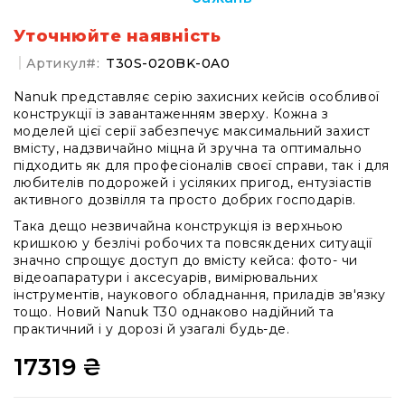
системи
Моніторінг
Уточнюйте наявність
(IEM)
Артикул
T30S-020BK-0A0
Приймачі
Nanuk представляє серію захисних кейсів особливої
Передавачі
конструкції із завантаженням зверху. Кожна з
Мікрофонні
моделей цієї серії забезпечує максимальний захист
голови
вмісту, надзвичайно міцна й зручна та оптимально
підходить як для професіоналів своєї справи, так і для
Всі
любителів подорожей і усіляких пригод, ентузіастів
радіосистеми
активного дозвілля та просто добрих господарів.
Аксесуари
Така дещо незвичайна конструкція із верхньою
та
кришкою у безлічі робочих та повсякдених ситуації
комплектуючі
значно спрощує доступ до вмісту кейса: фото- чи
відеоапаратури і аксесуарів, вимірювальних
Антени
інструментів, наукового обладнання, приладів зв'язку
та
тощо. Новий Nanuk T30 однаково надійний та
антенне
практичний і у дорозі й узагалі будь-де.
обладнання
Антени
17319 ₴
RF
розподіл