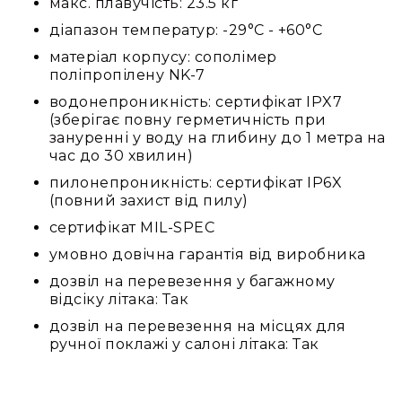
макс. плавучість: 23.5 кг
Стаціонарні
діапазон температур: -29°C - +60°C
Накамерні
матеріал корпусу: сополімер
Аксесуари
поліпропілену NK-7
та
компоненти
водонепроникність: сертифікат IPX7
(зберігає повну герметичність при
Програвачі/
зануренні у воду на глибину до 1 метра на
ресівери/
час до 30 хвилин)
ЦАПи
Програвачі
пилонепроникність: сертифікат IP6X
вінілу
(повний захист від пилу)
Ресивери
сертифікат MIL-SPEC
та
умовно довічна гарантія від виробника
програвачі
дозвіл на перевезення у багажному
ЦАПи
відсіку літака: Так
та
підсилювачі
дозвіл на перевезення на місцях для
ручної поклажі у салоні літака: Так
Док-
станції
Аксесуари