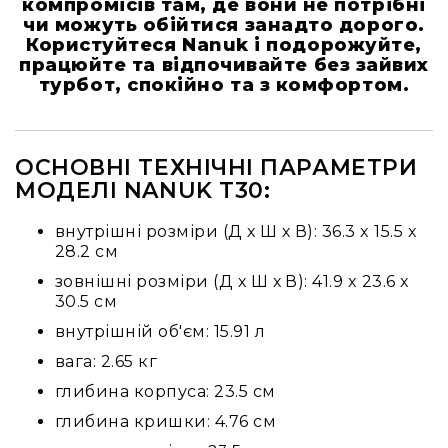
компромісів там, де вони не потрібні
та
чи можуть обійтися занадто дорого.
консолі
Користуйтеся Nanuk і подорожуйте,
працюйте та відпочивайте без зайвих
Аудіоінтерфейси
турбот, спокійно та з комфортом.
Процесори
та
кросовери
ОСНОВНІ ТЕХНІЧНІ ПАРАМЕТРИ
Сплітери,
МОДЕЛІ NANUK T30:
суматори,
ді-
бокси
внутрішні розміри (Д х Ш х В): 36.3 x 15.5 x
28.2 см
Аксесуари
та
зовнішні розміри (Д х Ш х В): 41.9 x 23.6 x
компоненти
30.5 см
Аудикомп'ютери
внутрішній об'єм: 15.91 л
Програмне
вага: 2.65 кг
забезпечення
глибина корпуса: 23.5 см
Рекордери
глибина кришки: 4.76 см
Портативні