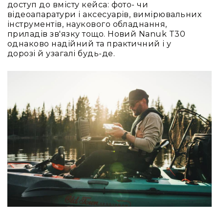
та
доступ до вмісту кейса: фото- чи
комплектуючі
відеоапаратури і аксесуарів, вимірювальних
інструментів, наукового обладнання,
Навушники
приладів зв'язку тощо. Новий Nanuk T30
Універсальні
однаково надійний та практичний і у
Для
дорозі й узагалі будь-де.
аудіофілів
Для
спорту
Для
моніторингу
Для
Dj
та
студій
Для
перегляду
фільмів/
ТБ
Для