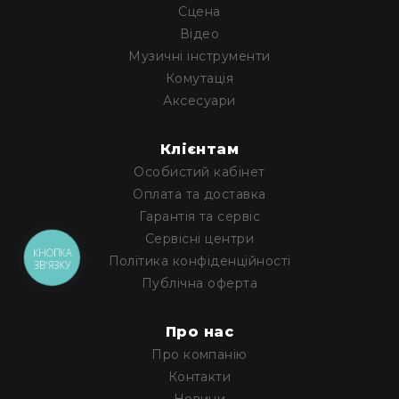
Сцена
Архітектурне
освітлення
Відео
Для
Музичні інструменти
приміщень
Комутація
Просто
Аксесуари
неба
Для
Клієнтам
занурення
Особистий кабінет
Ефекти
Оплата та доставка
Стробоскопи
Гарантія та сервіс
Лазери
Сервісні центри
Конфетті
КНОПКА
Політика конфіденційності
ЗВ'ЯЗКУ
машини
Публічна оферта
Генератори
диму/
Про нас
туману
Про компанію
Генератори
Контакти
снігу