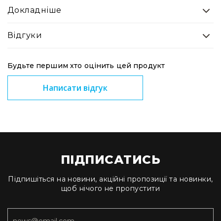
та
Докладніше
комплектуючі
Світло
Відгуки
Динамічне
світло
Прилади
Будьте першим хто оцінить цей продукт
LED
Прилади
Написати відгук
LED
мультиспектральні
Прилади
LED
мултичіпові
Прилади
ПІДПИСАТИСЬ
з
газоразрядною
Підпишіться на новини, акційні пропозиції та новинки,
лампою
щоб нічого не пропустити
Прилади
лазерні