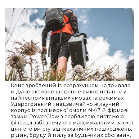
людей
з
вадами
слуху
Підсилення
для
навушників
Аксесуари
і
комплектуючі
Гарнітури
Для
трансляцій
Кейс зроблений із розрахунком на тривале
і
й дуже активне щоденне використання у
ТБ
найнесприятливіших умовах та режимах.
Ударотривкий і надзвичайно живучий
Для
корпус із полімерної смоли NK-7 й фірмові
геймерів/
замки PowerClaw з особливою системою
блогерів
фіксації забезпечують максимальний захист
Для
цінного вмісту від механічних пошкоджень,
домашньої
рідин, бруду й пилу за будь-яких обставин.