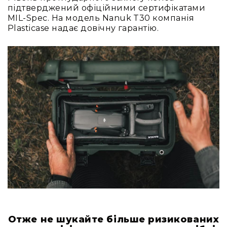
підтверджений офіційними сертифікатами
Конференційні
MIL-Spec. На модель Nanuk T30 компанія
системи
Plasticase надає довічну гарантію.
Бари
Системи
синхронного
перекладу
Презентаційні/
екскурсійні
системи
Системи
службового
зв'язку
Панелі
керування
Процесори
та
обробка
звуку
Отже не шукайте більше ризикованих
Мікшери