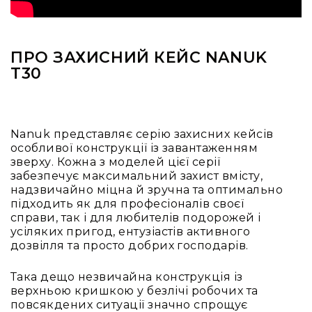
Вокальні
Інструментальні
USB-
ПРО ЗАХИСНИЙ КЕЙС NANUK
мікрофони
T30
Конференційні
Петличні
З
Nanuk представляє серію захисних кейсів
оголов'ям
особливої конструкції із завантаженням
Накамерні
зверху. Кожна з моделей цієї серії
забезпечує максимальний захист вмісту,
Для
надзвичайно міцна й зручна та оптимально
мобільних
підходить як для професіоналів своєї
пристроїв
справи, так і для любителів подорожей і
Всі
усіляких пригод, ентузіастів активного
мікрофони
дозвілля та просто добрих господарів.
Мікрофонне
Така дещо незвичайна конструкція із
підсилення
верхньою кришкою у безлічі робочих та
Аксесуари
повсякдених ситуації значно спрощує