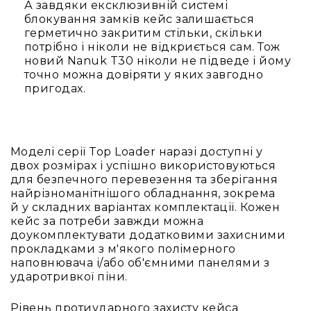
IP
А завдяки ексклюзивній системі
телефонії
блокування замків кейс залишається
герметично закритим стільки, скільки
Для
потрібно і ніколи не відкриється сам. Тож
офісів
новий Nanuk T30 ніколи не підведе і йому
та
точно можна довіряти у яких завгодно
колл-
пригодах.
центрів
Аксесуари
і
комплектуючі
Моделі серії Top Loader наразі доступні у
Рішення
двох розмірах і успішно використовуються
для
для безпечного перевезення та зберігання
трансляцій
найрізноманітнішого обладнання, зокрема
звуку
й у складних варіантах комплектації. Кожен
Готові
кейс за потреби завжди можна
комплекти
доукомплектувати додатковими захисними
для
прокладками з м'якого полімерного
нарад
наповнювача і/або об'ємними панелями з
і
ударотривкої піни.
конференцій
Рівень протиударного захисту кейса
Спікерфони