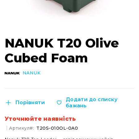
Інсталяційна
акустика
Лінійні
масиви
Перейти
до
Підсилювачі
NANUK T20 Olive
початку
потужності
галереї
Cubed Foam
Підсилювачі
зображень
трансляційні
Портативні
NANUK
акустичні
системи
Аксесуари
та
Додати до списку
Порівняти
комплектуючі
бажань
Радіосистеми
Уточнюйте наявність
Портативні
системи
Артикул
T20S-010OL-0A0
Стаціонарні