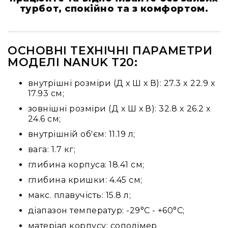
Стаціонарні
турбот, спокійно та з комфортом.
Накамерні
Аксесуари
та
ОСНОВНІ ТЕХНІЧНІ ПАРАМЕТРИ
компоненти
МОДЕЛІ NANUK T20:
Програвачі/
ресівери/
внутрішні розміри (Д х Ш х В): 27.3 x 22.9 x
ЦАПи
17.93 см;
Програвачі
зовнішні розміри (Д х Ш х В): 32.8 x 26.2 x
вінілу
24.6 см;
Ресивери
внутрішній об'єм: 11.19 л;
та
програвачі
вага: 1.7 кг;
ЦАПи
глибина корпуса: 18.41 см;
та
глибина кришки: 4.45 см;
підсилювачі
макс. плавучість: 15.8 л;
Док-
станції
діапазон температур: -29°C - +60°C;
Аксесуари
матеріал корпусу: сополімер