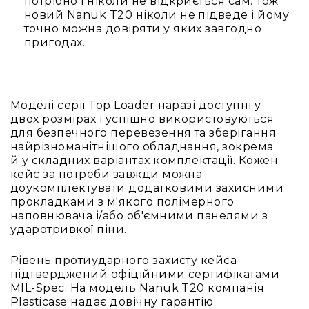
потрібно і ніколи не відкриється сам. Тож
новий Nanuk T20 ніколи не підведе і йому
Конференційні
точно можна довіряти у яких завгодно
системи
пригодах.
Бари
Системи
синхронного
перекладу
Моделі серії Top Loader наразі доступні у
двох розмірах і успішно використовуються
Презентаційні/
для безпечного перевезення та зберігання
екскурсійні
найрізноманітнішого обладнання, зокрема
системи
й у складних варіантах комплектації. Кожен
Системи
кейс за потреби завжди можна
службового
доукомплектувати додатковими захисними
зв'язку
прокладками з м'якого полімерного
наповнювача і/або об'ємними панелями з
Панелі
ударотривкої піни.
керування
Процесори
Рівень протиударного захисту кейса
та
підтверджений офіційними сертифікатами
обробка
MIL-Spec. На модель Nanuk T20 компанія
звуку
Plasticase надає довічну гарантію.
Мікшери