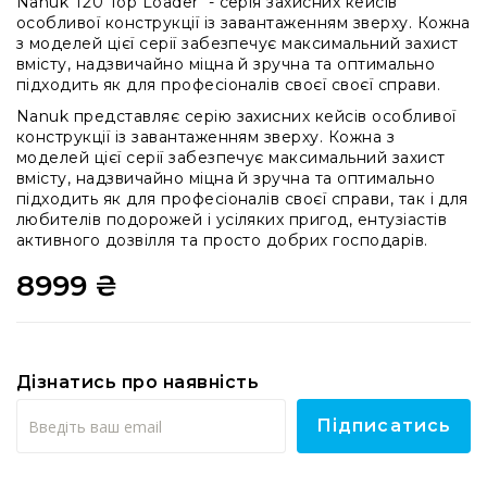
Nanuk T20 Top Loader - серія захисних кейсів
системи
особливої конструкції із завантаженням зверху. Кожна
Моніторінг
з моделей цієї серії забезпечує максимальний захист
(IEM)
вмісту, надзвичайно міцна й зручна та оптимально
підходить як для професіоналів своєї своєї справи.
Приймачі
Nanuk представляє серію захисних кейсів особливої
Передавачі
конструкції із завантаженням зверху. Кожна з
Мікрофонні
моделей цієї серії забезпечує максимальний захист
голови
вмісту, надзвичайно міцна й зручна та оптимально
підходить як для професіоналів своєї справи, так і для
Всі
любителів подорожей і усіляких пригод, ентузіастів
радіосистеми
активного дозвілля та просто добрих господарів.
Аксесуари
8999 ₴
та
комплектуючі
Антени
та
Дізнатись про наявність
антенне
обладнання
Підписатись
Антени
RF
розподіл