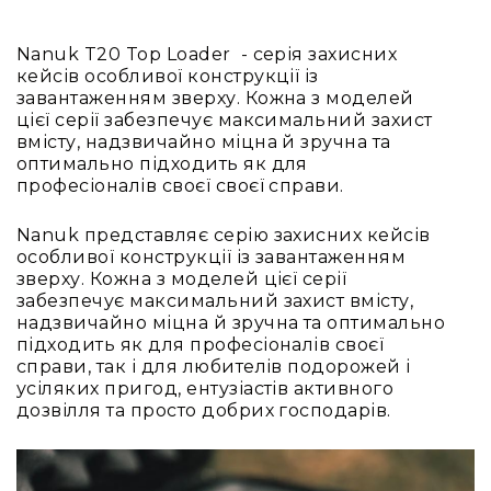
Вокальні
Інструментальні
Nanuk T20 Top Loader - серія захисних
USB-
кейсів особливої конструкції із
мікрофони
завантаженням зверху. Кожна з моделей
цієї серії забезпечує максимальний захист
Конференційні
вмісту, надзвичайно міцна й зручна та
Петличні
оптимально підходить як для
професіоналів своєї своєї справи.
З
оголов'ям
Nanuk представляє серію захисних кейсів
Накамерні
особливої конструкції із завантаженням
зверху. Кожна з моделей цієї серії
Для
забезпечує максимальний захист вмісту,
мобільних
надзвичайно міцна й зручна та оптимально
пристроїв
підходить як для професіоналів своєї
Всі
справи, так і для любителів подорожей і
мікрофони
усіляких пригод, ентузіастів активного
дозвілля та просто добрих господарів.
Мікрофонне
підсилення
Аксесуари