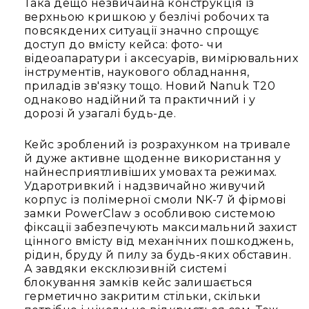
IP
Така дещо незвичайна конструкція із
телефонії
верхньою кришкою у безлічі робочих та
повсякдених ситуації значно спрощує
Для
доступ до вмісту кейса: фото- чи
офісів
відеоапаратури і аксесуарів, вимірювальних
та
інструментів, наукового обладнання,
колл-
приладів зв'язку тощо. Новий Nanuk T20
центрів
однаково надійний та практичний і у
Аксесуари
дорозі й узагалі будь-де.
і
комплектуючі
Кейс зроблений із розрахунком на тривале
й дуже активне щоденне використання у
Рішення
найнесприятливіших умовах та режимах.
для
Ударотривкий і надзвичайно живучий
трансляцій
корпус із полімерної смоли NK-7 й фірмові
звуку
замки PowerClaw з особливою системою
Готові
фіксації забезпечують максимальний захист
комплекти
цінного вмісту від механічних пошкоджень,
для
рідин, бруду й пилу за будь-яких обставин.
нарад
А завдяки ексклюзивній системі
і
блокування замків кейс залишається
конференцій
герметично закритим стільки, скільки
Спікерфони