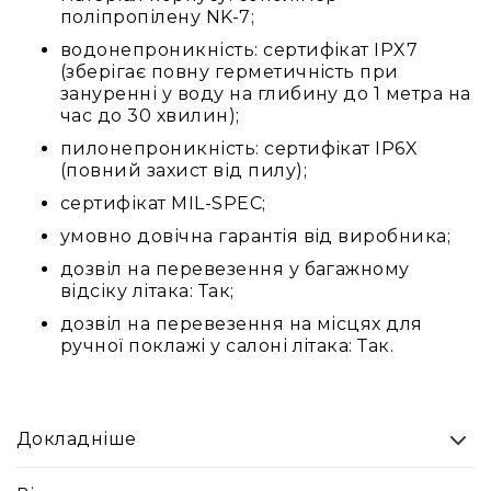
та
поліпропілену NK-7;
комплектуючі
водонепроникність: сертифікат IPX7
Світло
(зберігає повну герметичність при
Динамічне
зануренні у воду на глибину до 1 метра на
світло
час до 30 хвилин);
Прилади
пилонепроникність: сертифікат IP6X
LED
(повний захист від пилу);
Прилади
сертифікат MIL-SPEC;
LED
мультиспектральні
умовно довічна гарантія від виробника;
Прилади
дозвіл на перевезення у багажному
LED
відсіку літака: Так;
мултичіпові
дозвіл на перевезення на місцях для
Прилади
ручної поклажі у салоні літака: Так.
з
газоразрядною
лампою
Докладніше
Прилади
лазерні