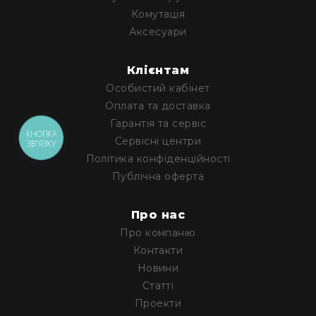
Генератори
Комутація
піни
Аксесуари
Генератори
вогню
Клієнтам
Генератори
Особистий кабінет
мильних
бульбашок
Оплата та доставка
Гарантія та сервіс
Рідина
КНОПКА
для
Сервісні центри
ЗВ'ЯЗКУ
генераторів
Політика конфіденційності
Управління
Публічна оферта
світлом
DMX-
Про нас
інтерфейси
Про компанію
DMX
Контакти
контролери
Новини
Приймально-
Статті
передавачі
DMX
Проекти