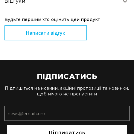
Відгуки
Прилади
цифрові
Статичне
Будьте першим хто оцінить цей продукт
світло
Прилади
Написати відгук
LED
Прилади
LED
мультиспектральні
Прилади
LED
ПІДПИСАТИСЬ
мултичіпові
Прилади
Підпишіться на новини, акційні пропозиції та новинки,
з
щоб нічого не пропустити
газоразрядною
лампою
Прилади
з
вольфрамовою
лампою
Підписатись