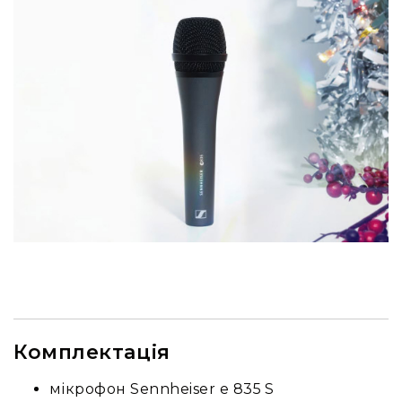
Архітектурне
освітлення
Для
приміщень
Просто
неба
Для
занурення
Ефекти
Стробоскопи
Лазери
Конфетті
машини
Генератори
диму/
туману
Комплектація
Генератори
снігу
мікрофон Sennheiser e 835 S