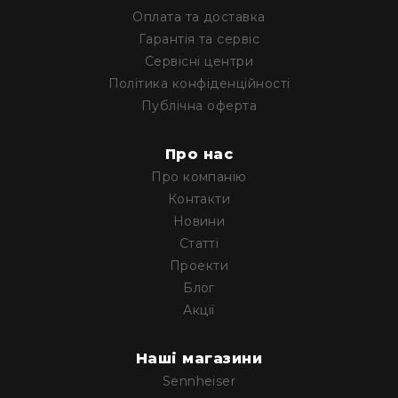
Пульти
Оплата та доставка
та
Гарантія та сервіс
комутатори
Пульти
Сервісні центри
Політика конфіденційності
Матричні
комутатори
Публічна оферта
Аксесуари
і
Про нас
комплектуючі
Про компанію
Аксесуари
Контакти
Музичні
Новини
інструменти
Статті
Гітари
Проекти
та
Блог
гітарне
обладнання
Акції
Електрогітари
Бас-
Наші магазини
гітари
Sennheiser
Акустичні