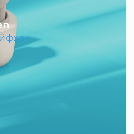
en
айфхак