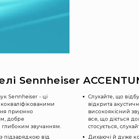
елі Sennheiser ACCENT
к Sennheiser - ці
Слухайте, що відбу
ококваліфікованими
відкрита акустич
 дня приємно
високоякісний зв
им, добре
все, що діється д
а глибоким звучанням.
стосується, слухай
 з підзарядкою від
Дихаючі й дуже ком