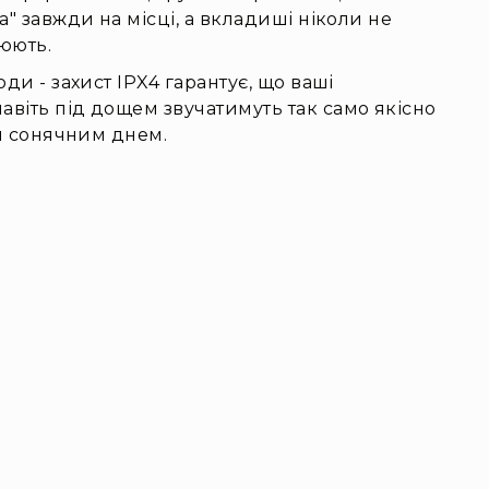
а" завжди на місці, а вкладиші ніколи не
люють.
ди - захист IPX4 гарантує, що ваші
віть під дощем звучатимуть так само якісно
им сонячним днем.