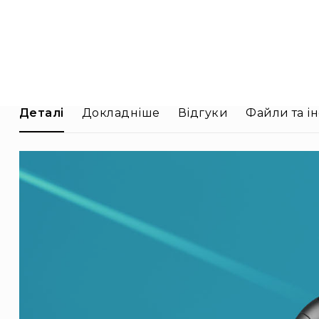
Деталі
Докладніше
Відгуки
Файли та ін