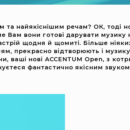
 та найякіснішим речам? ОК, тоді н
ме Вам вони готові дарувати музику 
стрій щодня й щомиті. Більше ніяких
, прекрасно відтворюють і музику, 
ни, ваші нові ACCENTUM Open, з котр
джуєтеся фантастично якісним звуко