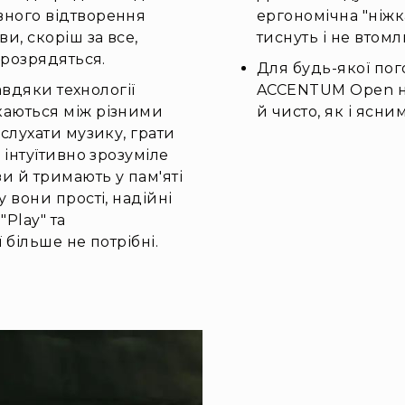
вного відтворення
ергономічна "ніжк
и, скоріш за все,
тиснуть і не втом
 розрядяться.
Для будь-якої пого
завдяки технології
ACCENTUM Open на
каються між різними
й чисто, як і ясн
слухати музику, грати
 інтуїтивно зрозуміле
и й тримають у пам'яті
 вони прості, надійні
"Play" та
 більше не потрібні.