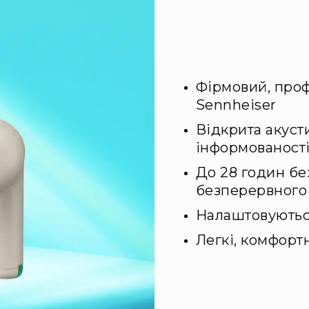
Фірмовий, про
Sennheiser
Відкрита акуст
інформованості
До 28 годин бе
безперервного 
Налаштовуютьс
Легкі, комфортн