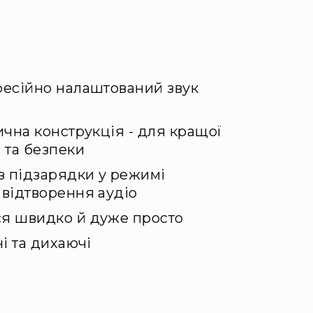
фесійно налаштований звук
ична конструкція - для кращої
 та безпеки
з підзарядки у режимі
відтворення аудіо
я швидко й дуже просто
і та дихаючі