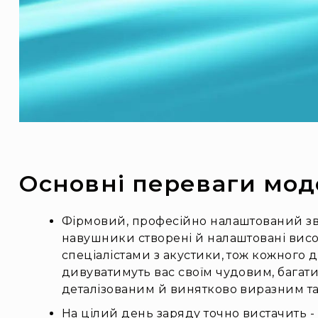
Основні переваги мод
Фірмовий, професійно налаштований зву
навушники створені й налаштовані вис
спеціалістами з акустики, тож кожного
дивуватимуть вас своїм чудовим, багат
деталізованим й винятково виразним т
На цілий день заряду точно вистачить -