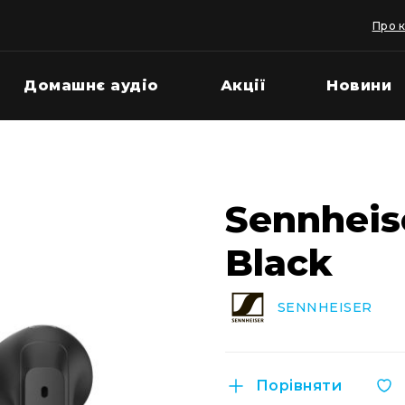
Про 
Домашнє аудіо
Акції
Новини
Sennhei
Black
SENNHEISER
Порівняти