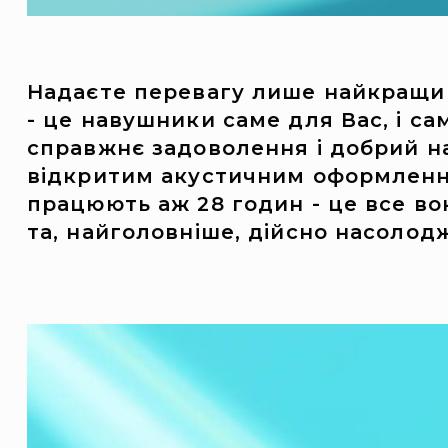
Надаєте перевагу лише найкращим
- це навушники саме для Вас, і са
справжнє задоволення і добрий на
відкритим акустичним оформленням
працюють аж 28 годин - це все во
та, найголовніше, дійсно насоло