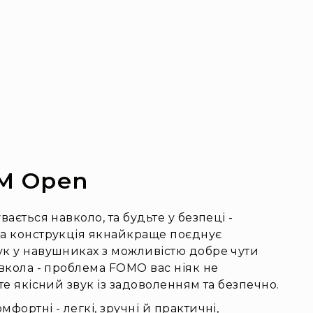
UM Open
вається навколо, та будьте у безпеці -
на конструкція якнайкраще поєднує
ук у навушниках з можливістю добре чути
овкола - проблема FOMO вас ніяк не
те якісний звук із задоволенням та безпечно.
фортні - легкі, зручні й практичні,