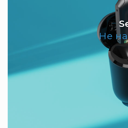
S
Не на