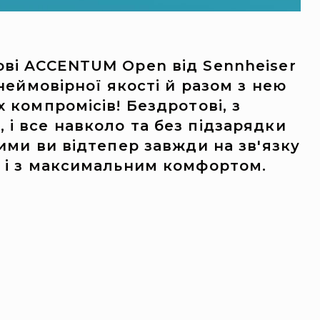
ові ACCENTUM Open від Sennheiser
неймовірної якості й разом з нею
 компромісів! Бездротові, з
і все навколо та без підзарядки
ими ви відтепер завжди на зв'язку
м і з максимальним комфортом.