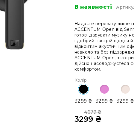
В наявності
Артику
Надаєте перевагу лише н
ACCENTUM Open від Sennh
готові дарувати музику н
і добрий настрій щодня й 
відкритим акустичним офо
навколо та без підзарядк
ACCENTUM Open, з котрими
дійсно насолоджуєтеся ф
комфортом.
Колір
3299 ₴
3299 ₴
3299 
4679 ₴
3299 ₴