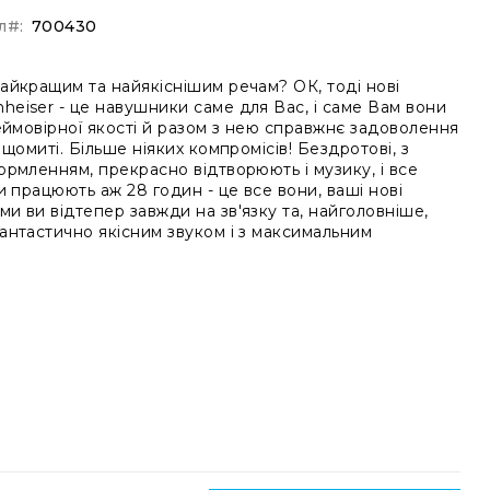
л
700430
айкращим та найякіснішим речам? ОК, тоді нові
eiser - це навушники саме для Вас, і саме Вам вони
еймовірної якості й разом з нею справжнє задоволення
щомиті. Більше ніяких компромісів! Бездротові, з
рмленням, прекрасно відтворюють і музику, і все
и працюють аж 28 годин - це все вони, ваші нові
 ви відтепер завжди на зв'язку та, найголовніше,
антастично якісним звуком і з максимальним
₴