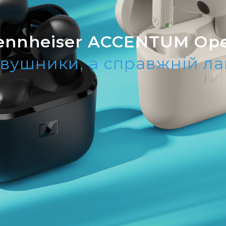
ennheiser ACCENTUM Op
вушники, а справжній л