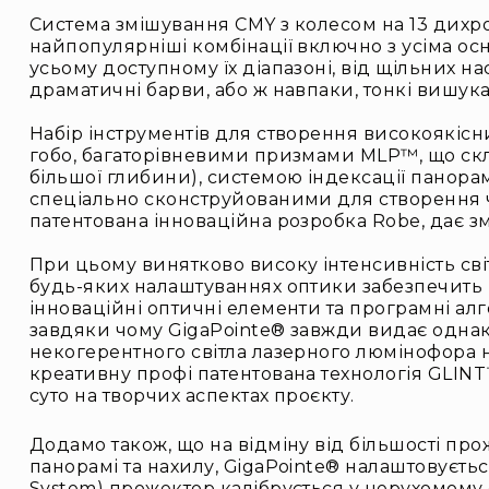
Система змішування CMY з колесом на 13 дихрої
найпопулярніші комбінації включно з усіма о
усьому доступному їх діапазоні, від щільних на
драматичні барви, або ж навпаки, тонкі вишука
Набір інструментів для створення високоякіс
гобо, багаторівневими призмами MLP™, що скл
більшої глибини), системою індексації панорам
спеціально сконструйованими для створення чи
патентована інноваційна розробка Robe, дає з
При цьому винятково високу інтенсивність світ
будь-яких налаштуваннях оптики забезпечить н
інноваційні оптичні елементи та програмні ал
завдяки чому GigaPointe® завжди видає однако
некогерентного світла лазерного люмінофора на
креативну профі патентована технологія GLI
суто на творчих аспектах проєкту.
Додамо також, що на відміну від більшості про
панорамі та нахилу, GigaPointe® налаштовуєтьс
System) прожектор калібрується у нерухомому 