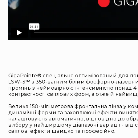
GigaPointe® спеціально оптимізований для пов
LSW-3™ з 350-ватним білим фосфорно-лазерни
промінь з неймовірною інтенсивністю понад 4 0
контрастності світлових форм, а отже й найвищу
Велика 150-міліметрова фронтальна лінза у к
динамічні форми та захоплюючі ефекти винятково 
налаштовують автоматично, відповідно до обран
вибору у найширшому діапазоні варіації - від 
світлові ефекти швидко та професійно.