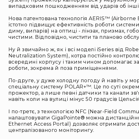
випадковим пошкодженням від ударів об інші п
Нова патентована технологія AERIS™ (Airborne E
істотно підвищує ефективність роботи системи
диму, випарів) на оптиці - лінзах, призмах, го
чистими. Відповідно, чистити та планово обсл
Ну й звичайно ж, як і всі моделі iSeries від 
Neutralization System), котра постійно контрол
всередині корпусу і таким чином допомагає з
роботи, зокрема й поза приміщеннями.
По-друге, у дуже холодну погоду й навіть у м
спеціальну систему POLAR+™. Це по суті окре
прожектор, а лише певні датчики та канали зв'
навіть коли на вулиці мінус 50 градусів Цельсія
І по-третє, з технологією NFC (Near-Field Com
налаштовувати GigaPointe® можна дистанційно
Ethernet Access Portal) дозволяє отримати дос
централізованого моніторингу.