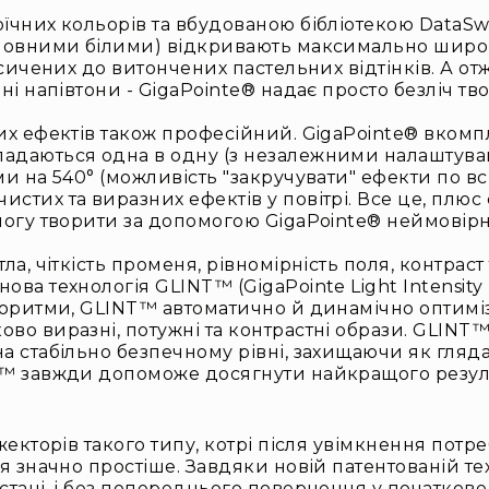
чних кольорів та вбудованою бібліотекою DataSwat
сновними білими) відкривають максимально широк
сичених до витончених пастельних відтінків. А отж
ні напівтони - GigaPointe® надає просто безліч т
них ефектів також професійний. GigaPointe® вко
адаються одна в одну (з незалежними налаштуван
и на 540° (можливість "закручувати" ефекти по вс
стих та виразних ефектів у повітрі. Все це, плю
могу творити за допомогою GigaPointe® неймовірно
ла, чіткість променя, рівномірність поля, контра
ова технологія GLINT™ (GigaPointe Light Intensit
горитми, GLINT™ автоматично й динамічно оптимізу
во виразні, потужні та контрастні образи. GLINT™
 стабільно безпечному рівні, захищаючи як глядач
NT™ завжди допоможе досягнути найкращого резул
жекторів такого типу, котрі після увімкнення пот
я значно простіше. Завдяки новій патентованій тех
стані, і без попереднього повернення у початков