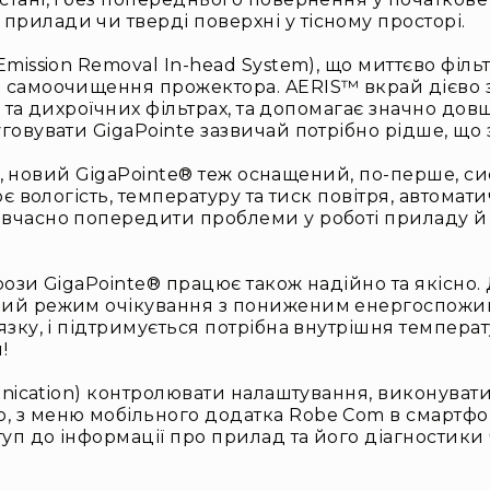
рилади чи тверді поверхні у тісному просторі.
mission Removal In-head System), що миттєво фільтр
 самоочищення прожектора. AERIS™ вкрай дієво з
бо та дихроїчних фільтрах, та допомагає значно до
уговувати GigaPointe зазвичай потрібно рідше, що
Robe, новий GigaPointe® теж оснащений, по-перше, 
ює вологість, температуру та тиск повітря, автома
авчасно попередити проблеми у роботі приладу й
орози GigaPointe® працює також надійно та якісно
мий режим очікування з пониженим енергоспожива
язку, і підтримується потрібна внутрішня температ
!
munication) контролювати налаштування, виконувати
, з меню мобільного додатка Robe Com в смартфо
туп до інформації про прилад та його діагностики