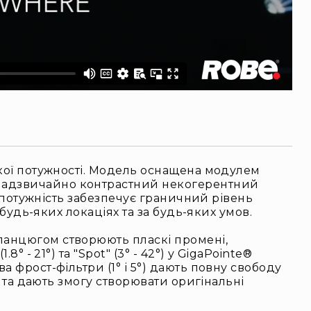
окої потужності. Модель оснащена модулем
 надзвичайно контрастний некогерентний
а потужність забезпечує граничний рівень
 будь-яких локаціях та за будь-яких умов.
ланцюгом створюють пласкі промені,
 - 21°) та "Spot" (3° - 42°) у GigaPointe®
 фрост-фільтри (1° і 5°) дають повну свободу
, та дають змогу створювати оригінальні