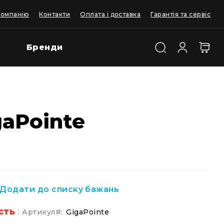
компанію
Контакти
Оплата і доставка
Гарантія та сервіс
Бренди
aPointe
Додати до списку бажань
сть
Артикул
GigaPointe