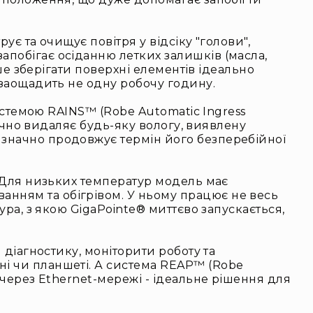
ує та очищує повітря у відсіку "голови",
апобігає осіданню летких залишків (масла,
вше зберігати поверхні елементів ідеально
 заощадить не одну робочу годину.
системою RAINS™ (Robe Automatic Ingress
тично видаляє будь-яку вологу, виявлену
 значно продовжує термін його безперебійної
. Для низьких температур модель має
нням та обігрівом. У ньому працює не весь
ура, з якою GigaPointe® миттєво запускається,
 діагностику, моніторити роботу та
ні чи планшеті. А система REAP™ (Robe
 через Ethernet-мережі - ідеальне рішення для