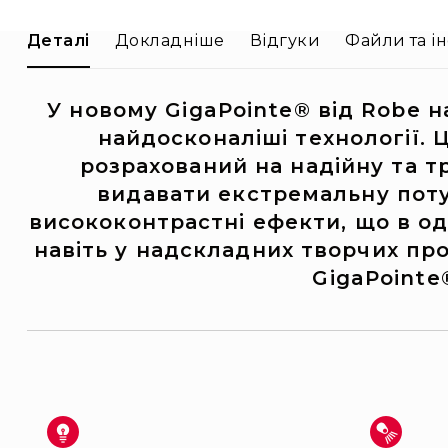
Деталі
Докладніше
Відгуки
Файли та ін
У новому GigaPointe® від Robe 
найдосконаліші технології. 
розрахований на надійну та т
видавати екстремальну поту
висококонтрастні ефекти, що в о
навіть у надскладних творчих про
GigaPointe®