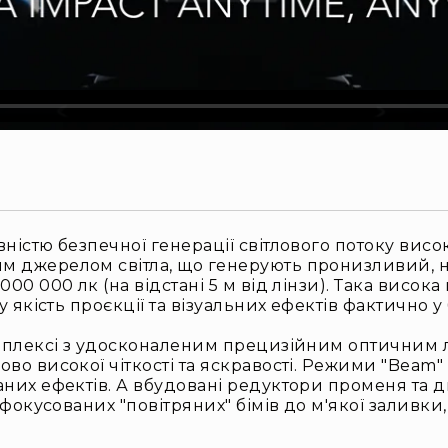
ністю безпечної генерації світлового потоку вис
м джерелом світла, що генерують пронизливий,
00 000 лк (на відстані 5 м від лінзи). Така висок
 якість проєкції та візуальних ефектів фактично у
омплексі з удосконаленим прецизійним оптичним 
високої чіткості та яскравості. Режими "Beam" (1.8°
их ефектів. А вбудовані редуктори променя та два
сфокусованих "повітряних" бімів до м'якої заливки