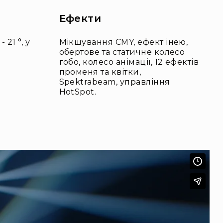
Ефекти
 21 °, у
Мікшування CMY, ефект інею,
обертове та статичне колесо
гобо, колесо анімації, 12 ефектів
променя та квітки,
Spektrabeam, управління
HotSpot.