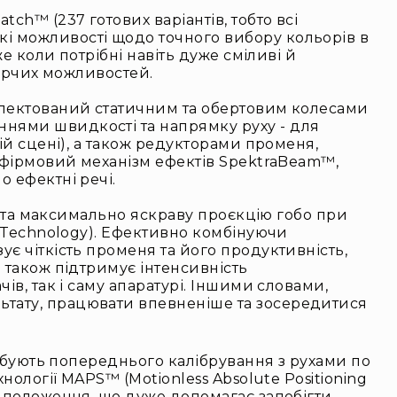
ch™ (237 готових варіантів, тобто всі
і можливості щодо точного вибору кольорів в
е коли потрібні навіть дуже сміливі й
ворчих можливостей.
мплектований статичним та обертовим колесами
нями швидкості та напрямку руху - для
ій сцені), а також редукторами променя,
с фірмовий механізм ефектів SpektraBeam™,
 ефектні речі.
ст та максимально яскраву проєкцію гобо при
y Technology). Ефективно комбінуючи
є чіткість променя та його продуктивність,
 також підтримує інтенсивність
ів, так і саму апаратурі. Іншими словами,
ьтату, працювати впевненіше та зосередитися
ребують попереднього калібрування з рухами по
нології MAPS™ (Motionless Absolute Positioning
е положення, що дуже допомагає запобігти