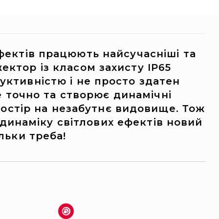
фектів працюють найсучасніші та
ектор із класом захисту IP65
уктивністю і не просто здатен
 точно та створює динамічні
остір на незабутнє видовище. Тож
 динаміку світлових ефектів новий
ільки треба!