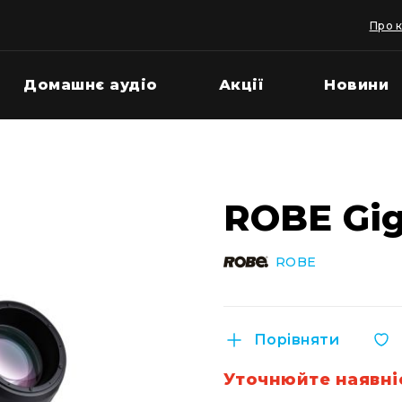
Про 
Домашнє аудіо
Акції
Новини
ROBE Gig
ROBE
Порівняти
Уточнюйте наявні