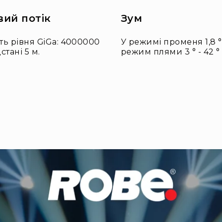
вий потік
Зум
ть рівня GiGa: 4000000
У режимі променя 1,8 ° -
стані 5 м.
режим плями 3 ° - 42 °