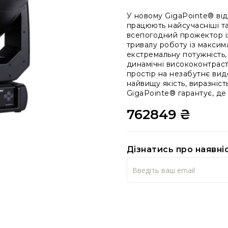
У новому GigaPointe® від
працюють найсучасніші та
всепогодний прожектор із
тривалу роботу із максим
екстремальну потужність,
динамічні висококонтрас
простір на незабутнє вид
найвищу якість, виразніст
GigaPointe® гарантує, де з
762849 ₴
Дізнатись про наявні