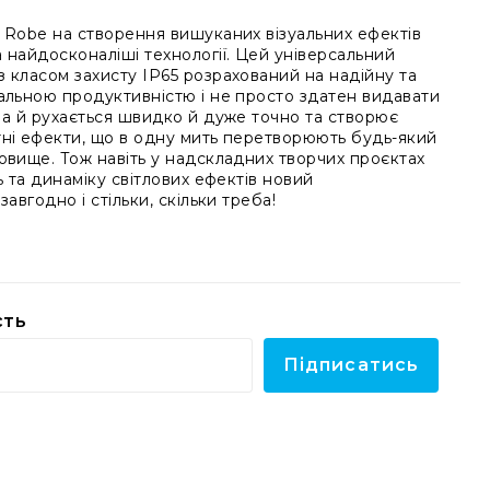
 Robe на створення вишуканих візуальних ефектів
 найдосконаліші технології. Цей універсальний
 класом захисту IP65 розрахований на надійну та
альною продуктивністю і не просто здатен видавати
 а й рухається швидко й дуже точно та створює
тні ефекти, що в одну мить перетворюють будь-який
овище. Тож навіть у надскладних творчих проєктах
ь та динаміку світлових ефектів новий
авгодно і стільки, скільки треба!
сть
Підписатись