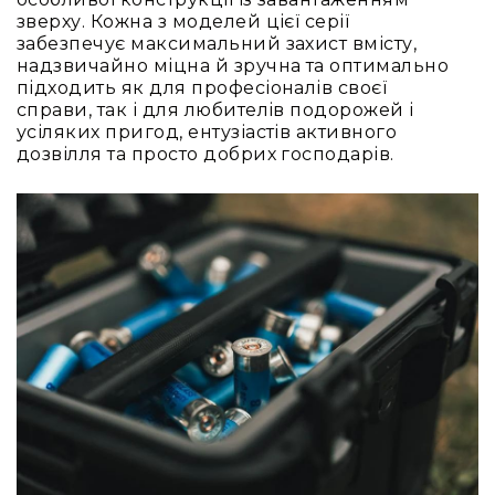
та
зверху. Кожна з моделей цієї серії
комплектуючі
забезпечує максимальний захист вмісту,
Навушники
надзвичайно міцна й зручна та оптимально
Універсальні
підходить як для професіоналів своєї
справи, так і для любителів подорожей і
Для
усіляких пригод, ентузіастів активного
аудіофілів
дозвілля та просто добрих господарів.
Для
спорту
Для
моніторингу
Для
Dj
та
студій
Для
перегляду
фільмів/
ТБ
Для