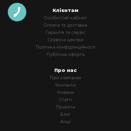
і
комплектуючі
Клієнтам
КНОПКА
ЗВ'ЯЗКУ
Камери
Особистий кабінет
Відеокамери
Оплата та доставка
Фотокамери
Гарантія та сервіс
PTZ
Сервісні центри
камери
Політика конфіденційності
Відеобари
Публічна оферта
Вебкамери
Про нас
Екрани
та
Про компанію
панелі
Контакти
Проекційні
Новини
екрани
Статті
Відеопанелі
Проекти
Аксесуари
Блог
і
Акції
комплектуючі