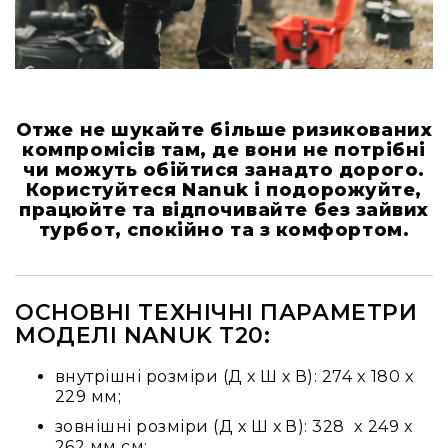
Стаціонарні
Накамерні
Аксесуари
та
компоненти
Отже не шукайте більше ризикованих
Програвачі/
компромісів там, де вони не потрібні
ресівери/
чи можуть обійтися занадто дорого.
ЦАПи
Користуйтеся Nanuk і подорожуйте,
Програвачі
працюйте та відпочивайте без зайвих
вінілу
турбот, спокійно та з комфортом.
Ресивери
та
програвачі
ОСНОВНІ ТЕХНІЧНІ ПАРАМЕТРИ
ЦАПи
МОДЕЛІ NANUK T20:
та
підсилювачі
внутрішні розміри (Д х Ш х В): 274 x 180 x
Док-
229 мм;
станції
зовнішні розміри (Д х Ш х В): 328 x 249 x
Аксесуари
262 мм см;