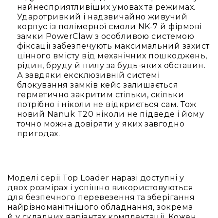
найнесприятливіших умовах та режимах.
Конференційні
Ударотривкий і надзвичайно живучий
системи
корпус із полімерної смоли NK-7 й фірмові
замки PowerClaw з особливою системою
Бари
фіксації забезпечують максимальний захист
Системи
цінного вмісту від механічних пошкоджень,
синхронного
рідин, бруду й пилу за будь-яких обставин.
перекладу
А завдяки ексклюзивній системі
блокування замків кейс залишається
Презентаційні/
герметично закритим стільки, скільки
екскурсійні
потрібно і ніколи не відкриється сам. Тож
системи
новий Nanuk T20 ніколи не підведе і йому
Системи
точно можна довіряти у яких завгодно
службового
пригодах.
зв'язку
Панелі
керування
Процесори
Моделі серії Top Loader наразі доступні у
та
двох розмірах і успішно використовуються
обробка
для безпечного перевезення та зберігання
звуку
найрізноманітнішого обладнання, зокрема
Мікшери
й у складних варіантах комплектації. Кожен