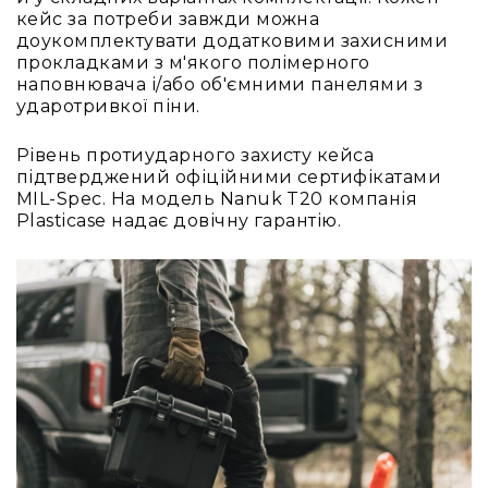
та
кейс за потреби завжди можна
консолі
доукомплектувати додатковими захисними
прокладками з м'якого полімерного
Аудіоінтерфейси
наповнювача і/або об'ємними панелями з
Процесори
ударотривкої піни.
та
кросовери
Рівень протиударного захисту кейса
підтверджений офіційними сертифікатами
Сплітери,
MIL-Spec. На модель Nanuk T20 компанія
суматори,
Plasticase надає довічну гарантію.
ді-
бокси
Аксесуари
та
компоненти
Аудикомп'ютери
Програмне
забезпечення
Рекордери
Портативні