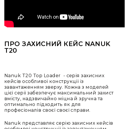
Вокальні
Інструментальні
USB-
мікрофони
Конференційні
Петличні
ПРО ЗАХИСНИЙ КЕЙС NANUK
T20
З
оголов'ям
Накамерні
Для
Nanuk T20 Top Loader - серія захисних
мобільних
кейсів особливої конструкції із
пристроїв
завантаженням зверху. Кожна з моделей
цієї серії забезпечує максимальний захист
Всі
вмісту, надзвичайно міцна й зручна та
мікрофони
оптимально підходить як для
Мікрофонне
професіоналів своєї своєї справи.
підсилення
Nanuk представляє серію захисних кейсів
Аксесуари
особливої конструкції із завантаженням