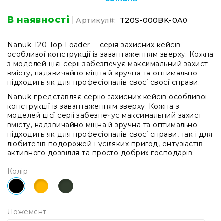
системи
Моніторінг
В наявності
Артикул
T20S-000BK-0A0
(IEM)
Приймачі
Nanuk T20 Top Loader - серія захисних кейсів
особливої конструкції із завантаженням зверху. Кожна
Передавачі
з моделей цієї серії забезпечує максимальний захист
Мікрофонні
вмісту, надзвичайно міцна й зручна та оптимально
голови
підходить як для професіоналів своєї своєї справи.
Всі
Nanuk представляє серію захисних кейсів особливої
радіосистеми
конструкції із завантаженням зверху. Кожна з
моделей цієї серії забезпечує максимальний захист
Аксесуари
вмісту, надзвичайно міцна й зручна та оптимально
та
підходить як для професіоналів своєї справи, так і для
комплектуючі
любителів подорожей і усіляких пригод, ентузіастів
активного дозвілля та просто добрих господарів.
Антени
та
Колір
антенне
обладнання
Антени
RF
Ложемент
розподіл