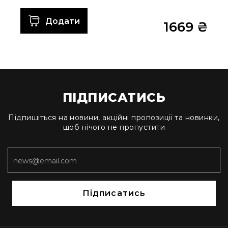
Диммерні
контролери
Додати
1669 ₴
Сплітери,
розподільники
Контролери
для
управління
світлом
ПІДПИСАТИСЬ
DMX
декодери
Підпишіться на новини, акційні пропозиції та новинки,
Аксесуари
щоб нічого не пропустити
Кріплення
для
світлових
приладів
Лампи
Підписатись
Інше
Сцена
Талі,