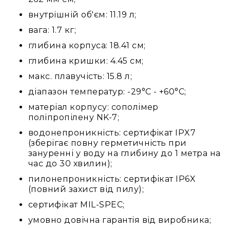
та
внутрішній об'єм: 11.19 л;
комплектуючі
вага: 1.7 кг;
Світло
Динамічне
глибина корпуса: 18.41 см;
світло
глибина кришки: 4.45 см;
Прилади
LED
макс. плавучість: 15.8 л;
Прилади
діапазон температур: -29°C - +60°C;
LED
матеріал корпусу: сополімер
мультиспектральні
поліпропілену NK-7;
Прилади
водонепроникність: сертифікат IPX7
LED
(зберігає повну герметичність при
мултичіпові
зануренні у воду на глибину до 1 метра на
Прилади
час до 30 хвилин);
з
пилонепроникність: сертифікат IP6X
газоразрядною
(повний захист від пилу);
лампою
сертифікат MIL-SPEC;
Прилади
лазерні
умовно довічна гарантія від виробника;