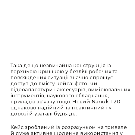
IP
телефонії
Для
офісів
та
колл-
центрів
Аксесуари
і
комплектуючі
Така дещо незвичайна конструкція із
Рішення
верхньою кришкою у безлічі робочих та
для
повсякдених ситуації значно спрощує
трансляцій
доступ до вмісту кейса: фото- чи
звуку
відеоапаратури і аксесуарів, вимірювальних
Готові
інструментів, наукового обладнання,
комплекти
приладів зв'язку тощо. Новий Nanuk T20
для
однаково надійний та практичний і у
нарад
дорозі й узагалі будь-де.
і
конференцій
Кейс зроблений із розрахунком на тривале
й дуже активне щоденне використання у
Спікерфони