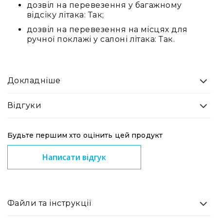
Прилади
дозвіл на перевезення у багажному
цифрові
відсіку літака: Так;
Статичне
дозвіл на перевезення на місцях для
світло
ручної поклажі у салоні літака: Так.
Прилади
LED
Прилади
LED
Докладніше
мультиспектральні
Прилади
Відгуки
LED
мултичіпові
Будьте першим хто оцінить цей продукт
Прилади
з
Написати відгук
газоразрядною
лампою
Прилади
з
вольфрамовою
Файли та інструкції
лампою