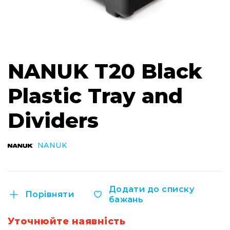
Інсталяційна
акустика
Лінійні
масиви
Перейти
до
Підсилювачі
NANUK T20 Black
початку
потужності
галереї
Plastic Tray and
Підсилювачі
зображень
трансляційні
Dividers
Портативні
акустичні
системи
NANUK
Аксесуари
та
комплектуючі
Радіосистеми
Додати до списку
Порівняти
Портативні
бажань
системи
Уточнюйте наявність
Стаціонарні