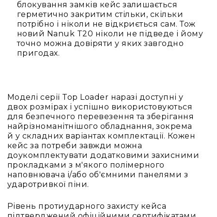
блокування замків кейс залишається
Конференційні
герметично закритим стільки, скільки
системи
потрібно і ніколи не відкриється сам. Тож
новий Nanuk T20 ніколи не підведе і йому
Бари
точно можна довіряти у яких завгодно
Системи
пригодах.
синхронного
перекладу
Презентаційні/
екскурсійні
Моделі серії Top Loader наразі доступні у
системи
двох розмірах і успішно використовуються
для безпечного перевезення та зберігання
Системи
найрізноманітнішого обладнання, зокрема
службового
й у складних варіантах комплектації. Кожен
зв'язку
кейс за потреби завжди можна
Панелі
доукомплектувати додатковими захисними
керування
прокладками з м'якого полімерного
наповнювача і/або об'ємними панелями з
Процесори
ударотривкої піни.
та
обробка
звуку
Рівень протиударного захисту кейса
Мікшери
підтверджений офіційними сертифікатами