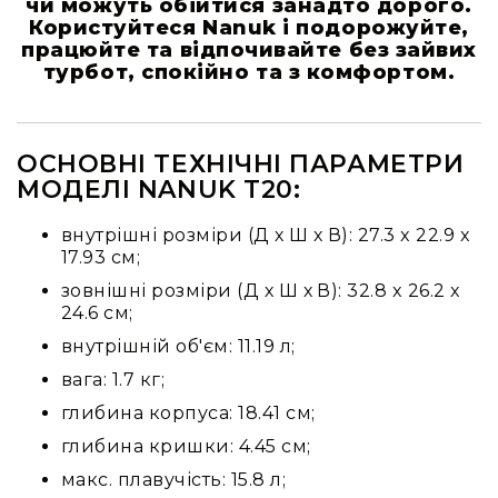
чи можуть обійтися занадто дорого.
Стаціонарні
Користуйтеся Nanuk і подорожуйте,
Накамерні
працюйте та відпочивайте без зайвих
турбот, спокійно та з комфортом.
Аксесуари
та
компоненти
Програвачі/
ОСНОВНІ ТЕХНІЧНІ ПАРАМЕТРИ
ресівери/
МОДЕЛІ NANUK T20:
ЦАПи
Програвачі
внутрішні розміри (Д х Ш х В): 27.3 x 22.9 x
вінілу
17.93 см;
Ресивери
зовнішні розміри (Д х Ш х В): 32.8 x 26.2 x
та
24.6 см;
програвачі
внутрішній об'єм: 11.19 л;
ЦАПи
та
вага: 1.7 кг;
підсилювачі
глибина корпуса: 18.41 см;
Док-
глибина кришки: 4.45 см;
станції
макс. плавучість: 15.8 л;
Аксесуари