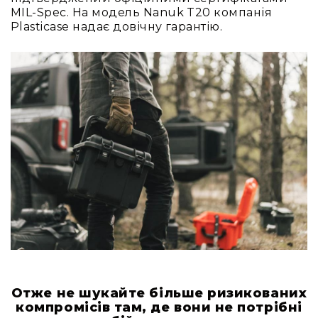
та
MIL-Spec. На модель Nanuk T20 компанія
консолі
Plasticase надає довічну гарантію.
Аудіоінтерфейси
Процесори
та
кросовери
Сплітери,
суматори,
ді-
бокси
Аксесуари
та
компоненти
Аудикомп'ютери
Програмне
забезпечення
Рекордери
Отже не шукайте більше ризикованих
Портативні
компромісів там, де вони не потрібні