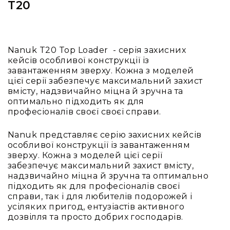
T20
Вокальні
Інструментальні
USB-
мікрофони
Nanuk T20 Top Loader - серія захисних
кейсів особливої конструкції із
Конференційні
завантаженням зверху. Кожна з моделей
Петличні
цієї серії забезпечує максимальний захист
вмісту, надзвичайно міцна й зручна та
З
оптимально підходить як для
оголов'ям
професіоналів своєї своєї справи.
Накамерні
Для
Nanuk представляє серію захисних кейсів
мобільних
особливої конструкції із завантаженням
пристроїв
зверху. Кожна з моделей цієї серії
забезпечує максимальний захист вмісту,
Всі
надзвичайно міцна й зручна та оптимально
мікрофони
підходить як для професіоналів своєї
Мікрофонне
справи, так і для любителів подорожей і
підсилення
усіляких пригод, ентузіастів активного
дозвілля та просто добрих господарів.
Аксесуари