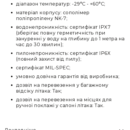
та
діапазон температур: -29°C - +60°C;
комплектуючі
матеріал корпусу: сополімер
Світло
поліпропілену NK-7;
Динамічне
водонепроникність: сертифікат IPX7
світло
(зберігає повну герметичність при
Прилади
зануренні у воду на глибину до 1 метра на
LED
час до 30 хвилин);
Прилади
пилонепроникність: сертифікат IP6X
LED
(повний захист від пилу);
мультиспектральні
сертифікат MIL-SPEC;
Прилади
LED
умовно довічна гарантія від виробника;
мултичіпові
дозвіл на перевезення у багажному
Прилади
відсіку літака: Так;
з
дозвіл на перевезення на місцях для
газоразрядною
ручної поклажі у салоні літака: Так.
лампою
Прилади
лазерні