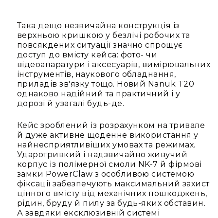
IP
телефонії
Така дещо незвичайна конструкція із
Для
верхньою кришкою у безлічі робочих та
офісів
повсякдених ситуації значно спрощує
та
доступ до вмісту кейса: фото- чи
колл-
відеоапаратури і аксесуарів, вимірювальних
центрів
інструментів, наукового обладнання,
Аксесуари
приладів зв'язку тощо. Новий Nanuk T20
і
однаково надійний та практичний і у
комплектуючі
дорозі й узагалі будь-де.
Рішення
для
Кейс зроблений із розрахунком на тривале
трансляцій
й дуже активне щоденне використання у
звуку
найнесприятливіших умовах та режимах.
Готові
Ударотривкий і надзвичайно живучий
комплекти
корпус із полімерної смоли NK-7 й фірмові
для
замки PowerClaw з особливою системою
нарад
фіксації забезпечують максимальний захист
і
цінного вмісту від механічних пошкоджень,
конференцій
рідин, бруду й пилу за будь-яких обставин.
А завдяки ексклюзивній системі
Спікерфони