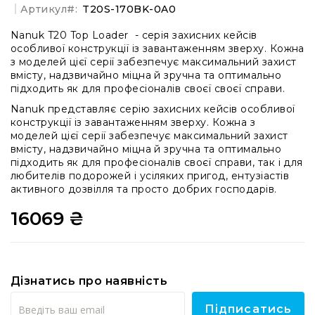
системи
Артикул
T20S-170BK-0A0
Моніторінг
Nanuk T20 Top Loader - серія захисних кейсів
(IEM)
особливої конструкції із завантаженням зверху. Кожна
Приймачі
з моделей цієї серії забезпечує максимальний захист
вмісту, надзвичайно міцна й зручна та оптимально
Передавачі
підходить як для професіоналів своєї своєї справи.
Мікрофонні
Nanuk представляє серію захисних кейсів особливої
голови
конструкції із завантаженням зверху. Кожна з
моделей цієї серії забезпечує максимальний захист
Всі
вмісту, надзвичайно міцна й зручна та оптимально
радіосистеми
підходить як для професіоналів своєї справи, так і для
Аксесуари
любителів подорожей і усіляких пригод, ентузіастів
та
активного дозвілля та просто добрих господарів.
комплектуючі
16069 ₴
Антени
та
антенне
обладнання
Антени
Дізнатись про наявність
RF
Підписатись
розподіл