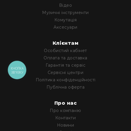
Генератори
Відео
піни
Музичні інструменти
Генератори
Комутація
вогню
Аксесуари
Генератори
мильних
Клієнтам
бульбашок
Особистий кабінет
Рідина
для
Оплата та доставка
генераторів
Гарантія та сервіс
КНОПКА
Управління
Сервісні центри
ЗВ'ЯЗКУ
світлом
Політика конфіденційності
DMX-
Публічна оферта
інтерфейси
DMX
Про нас
контролери
Про компанію
Приймально-
Контакти
передавачі
DMX
Новини