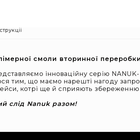
струкції
олімерної смоли вторинної переробк
редставляємо інноваційну серію NANUK-
я тим, що маємо нарешті нагоду запропо
 кейси, котрі ще й сприяють збереженню
й слід Nanuk разом!