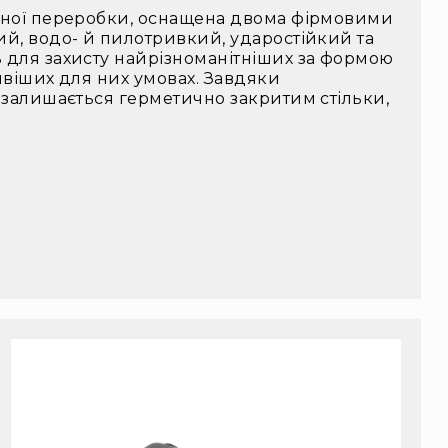
нної переробки, оснащена двома фірмовими
й, водо- й пилотривкий, ударостійкий та
 для захисту найрізноманітніших за формою
ивіших для них умовах. Завдяки
 залишається герметично закритим стільки,