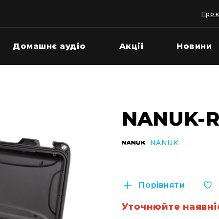
Про 
Домашнє аудіо
Акції
Новини
NANUK-R
NANUK
Порівняти
Уточнюйте наявні