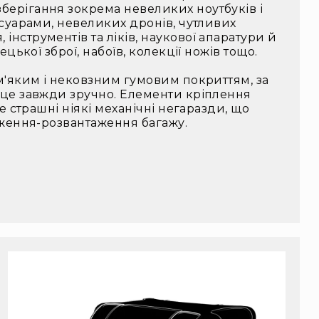
берігання зокрема невеликих ноутбуків і
есуарами, невеликих дронів, чутливих
нструментів та ліків, наукової апаратури й
ецької зброї, набоїв, колекції ножів тощо.
 м'яким і нековзним гумовим покриттям, за
ісце завжди зручно. Елементи кріплення
не страшні ніякі механічні негаразди, що
таження-розвантаження багажу.