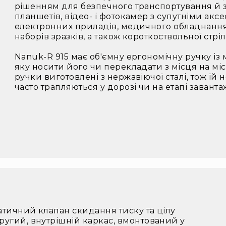
рішенням для безпечного транспортування й з
планшетів, відео- і фотокамер з супутніми акс
електронних приладів, медичного обладнання, і
наборів зразків, а також короткоствольної стріл
Nanuk-R 915 має об'ємну ергономічну ручку із
яку носити його чи перекладати з місця на м
ручки виготовлені з нержавіючої сталі, тож їй 
часто трапляються у дорозі чи на етапі заван
атичний клапан скидання тиску та цілу
ругий, внутрішній каркас, вмонтований у