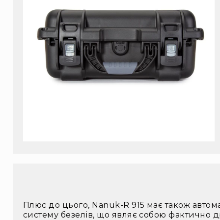
Плюс до цього, Nanuk-R 915 має також автом
систему безелів, що являє собою фактично д