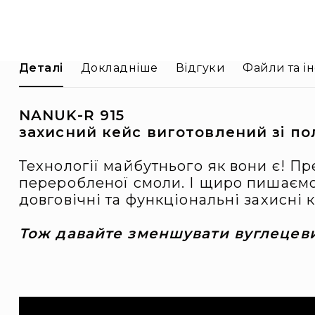
Деталі
Докладніше
Відгуки
Файли та ін
NANUK-R 915
захисний кейс виготовлений зі п
Технології майбутнього як вони є! П
переробленої смоли. І щиро пишаємос
довговічні та функціональні захисні
Тож давайте зменшувати вуглецеви