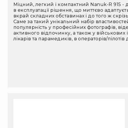
Міцний, легкий і компактний Nanuk-R 915 - 
в експлуатації рішення, що миттєво адаптуєт
вкрай складних обставинах і до того ж скрі
Саме за такий унікальний набір властивост
популярність у професійних фотографів, віде
активного відпочинку, а також у військових 
лікарів та парамедиків, в операторів/пілотів 