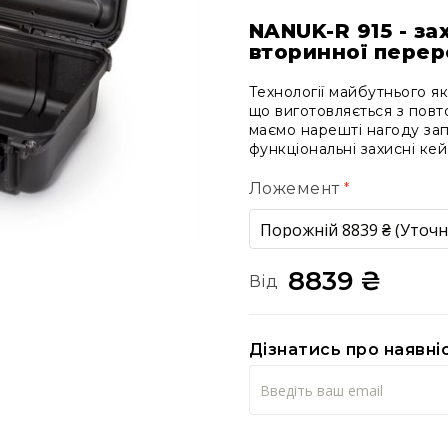
NANUK-R 915 - з
вторинної пере
Технології майбутнього я
що виготовляється з пов
маємо нарешті нагоду запр
функціональні захисні ке
Ложемент
8839 ₴
Від
Дізнатись про наявні