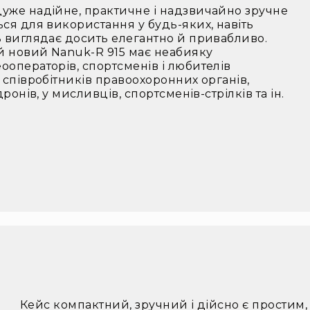
дуже надійне, практичне і надзвичайно зручне
ься для використання у будь-яких, навіть
зь виглядає досить елегантно й привабливо.
ей новий Nanuk-R 915 має неабияку
ооператорів, спортсменів і любителів
і співробітників правоохоронних органів,
дронів, у мисливців, спортсменів-стрілків та ін.
Кейс компактний, зручний і дійсно є прости