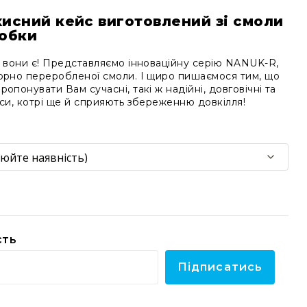
ахисний кейс виготовлений зі смоли
робки
к вони є! Представляємо інноваційну серію NANUK-R,
торно переробленої смоли. І щиро пишаємося тим, що
опонувати Вам сучасні, такі ж надійні, довговічні та
йси, котрі ще й сприяють збереженню довкілля!
сть
Підписатись