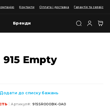
компанію
Контакти
Оплата і доставка
Гарантія та сервіс
Бренди
 915 Empty
Додати до списку бажань
сть
Артикул
915SR000BK-0A0