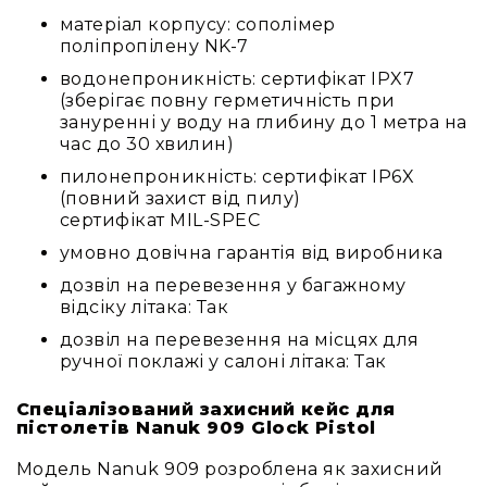
та
комплектуючі
матеріал корпусу: сополімер
поліпропілену NK-7
Навушники
Універсальні
водонепроникність: сертифікат IPX7
(зберігає повну герметичність при
Для
зануренні у воду на глибину до 1 метра на
аудіофілів
час до 30 хвилин)
Для
пилонепроникність: сертифікат IP6X
спорту
(повний захист від пилу)
Для
сертифікат MIL-SPEC
моніторингу
умовно довічна гарантія від виробника
Для
дозвіл на перевезення у багажному
Dj
відсіку літака: Так
та
студій
дозвіл на перевезення на місцях для
ручної поклажі у салоні літака: Так
Для
перегляду
Спеціалізований захисний кейс для
фільмів/
пістолетів Nanuk 909 Glock Pistol
ТБ
Для
Модель Nanuk 909 розроблена як захисний