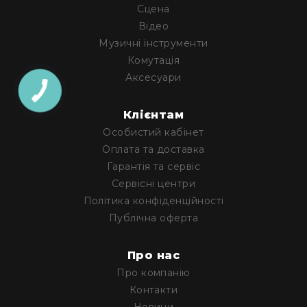
Пульти
Сцена
та
Відео
комутатори
Музичні інструменти
Пульти
Комутація
Матричні
Аксесуари
комутатори
Аксесуари
і
Клієнтам
комплектуючі
Особистий кабінет
Аксесуари
Оплата та доставка
Гарантія та сервіс
Музичні
інструменти
Сервісні центри
Гітари
Політика конфіденційності
та
Публічна оферта
гітарне
обладнання
Електрогітари
Про нас
Бас-
Про компанію
гітари
Контакти
Акустичні