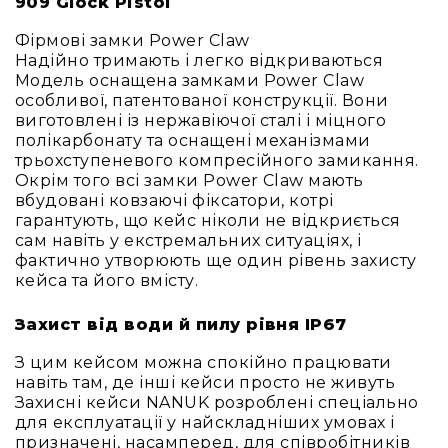
909 Glock Pistol
Стаціонарні
Накамерні
Фірмові замки Power Claw
Надійно тримають і легко відкриваються
Аксесуари
Модель оснащена замками Power Claw
та
особливої, патентованої конструкції. Вони
компоненти
виготовлені із нержавіючої сталі і міцного
Програвачі/
полікарбонату та оснащені механізмами
ресівери/
трьохступеневого компресійного замикання.
ЦАПи
Окрім того всі замки Power Claw мають
Програвачі
вбудовані ковзаючі фіксатори, котрі
вінілу
гарантують, що кейс ніколи не відкриється
сам навіть у екстремальних ситуаціях, і
Ресивери
фактично утворюють ще один рівень захисту
та
кейса та його вмісту.
програвачі
ЦАПи
Захист від води й пилу рівня IP67
та
підсилювачі
З цим кейсом можна спокійно працювати
навіть там, де інші кейси просто не живуть
Док-
Захисні кейси NANUK розроблені спеціально
станції
для експлуатації у найскладніших умовах і
Аксесуари
призначені, насамперед, для співробітників