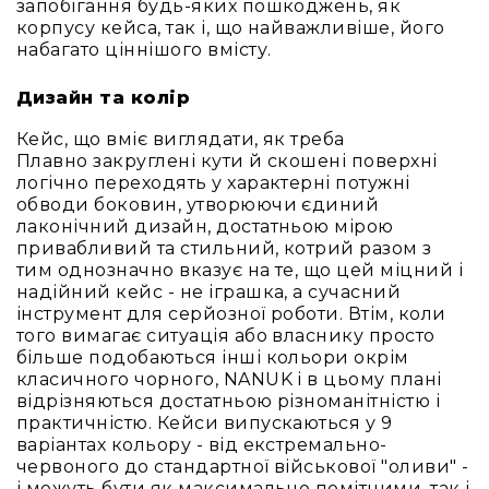
запобігання будь-яких пошкоджень, як
Архітектурне
корпусу кейса, так і, що найважливіше, його
освітлення
набагато ціннішого вмісту.
Для
приміщень
Дизайн та колір
Просто
неба
Кейс, що вміє виглядати, як треба
Плавно закруглені кути й скошені поверхні
Для
логічно переходять у характерні потужні
занурення
обводи боковин, утворюючи єдиний
Ефекти
лаконічний дизайн, достатньою мірою
Стробоскопи
привабливий та стильний, котрий разом з
тим однозначно вказує на те, що цей міцний і
Лазери
надійний кейс - не іграшка, а сучасний
Конфетті
інструмент для серйозної роботи. Втім, коли
машини
того вимагає ситуація або власнику просто
більше подобаються інші кольори окрім
Генератори
класичного чорного, NANUK і в цьому плані
диму/
відрізняються достатньою різноманітністю і
туману
практичністю. Кейси випускаються у 9
Генератори
варіантах кольору - від екстремально-
снігу
червоного до стандартної військової "оливи" -
і можуть бути як максимально помітними, так і