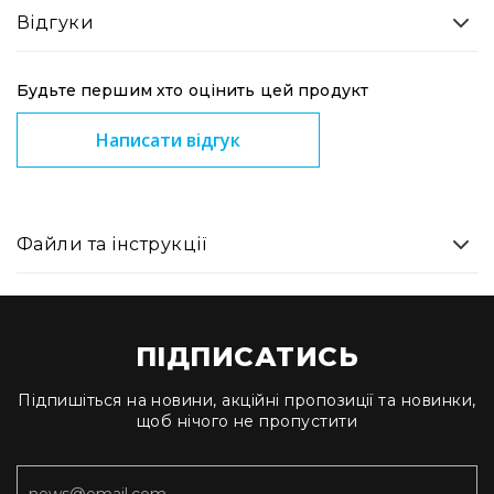
лебідки
Відгуки
Підйомники
Ферми
Будьте першим хто оцінить цей продукт
та
комплектуючі
Написати відгук
Елементи
сценічної
підлоги
Комплекти
Файли та інструкції
сценічних
стійок
Різне
Відео
ПІДПИСАТИСЬ
Проектори
Проектори
Підпишіться на новини, акційні пропозиції та новинки,
Інтерактивні
щоб нічого не пропустити
дошки
Аксесуари