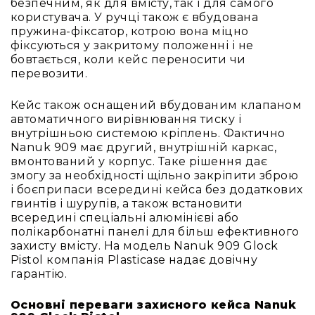
безпечним, як для вмісту, так і для самого
та
користувача. У ручці також є вбудована
консолі
пружина-фіксатор, котрою вона міцно
фіксуються у закритому положенні і не
Аудіоінтерфейси
бовтається, коли кейс переносити чи
Процесори
перевозити.
та
кросовери
Кейс також оснащений вбудованим клапаном
Сплітери,
автоматичного вирівнювання тиску і
суматори,
внутрішньою системою кріплень. Фактично
ді-
Nanuk 909 має другий, внутрішній каркас,
бокси
вмонтований у корпус. Таке рішення дає
змогу за необхідності щільно закріпити зброю
Аксесуари
і боєприпаси всередині кейса без додаткових
та
гвинтів і шурупів, а також встановити
компоненти
всередині спеціальні алюмінієві або
Аудикомп'ютери
полікарбонатні панелі для більш ефективного
захисту вмісту. На модель Nanuk 909 Glock
Програмне
Pistol компанія Plasticase надає довічну
забезпечення
гарантію.
Рекордери
Портативні
Основні переваги захисного кейса Nanuk