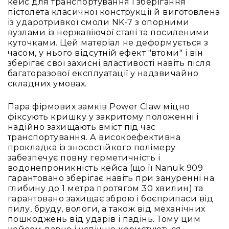
людей
кейс для транспортування і зберігання
з
пістолета класичної конструкції й виготовлена
вадами
із ударотривкої смоли NK-7 з опорними
слуху
вузлами із нержавіючої сталі та посиленими
куточками. Цей матеріал не деформується з
Підсилення
часом, у нього відсутній ефект "втоми" і він
для
зберігає свої захисні властивості навіть після
навушників
багаторазової експлуатації у надзвичайно
Аксесуари
складних умовах.
і
комплектуючі
Пара фірмових замків Power Claw міцно
фіксують кришку у закритому положенні і
Гарнітури
надійно захищають вміст під час
Для
транспортування. А високоефективна
трансляцій
прокладка із зносостійкого полімеру
і
забезпечує повну герметичність і
ТБ
водонепроникність кейса (що її Nanuk 909
Для
гарантовано зберігає навіть при зануренні на
геймерів/
глибину до 1 метра протягом 30 хвилин) та
блогерів
гарантовано захищає зброю і боєприпаси від
пилу, бруду, вологи, а також від механічних
Для
пошкоджень від ударів і падінь. Тому цим
домашньої