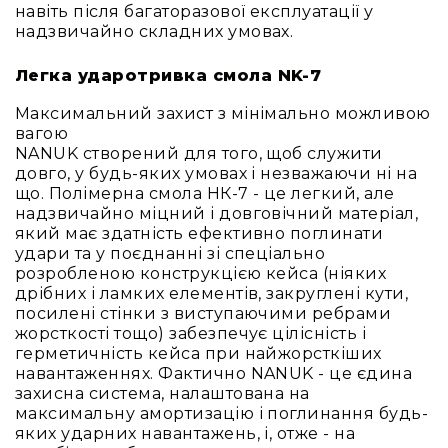
Прилади
навіть після багаторазової експлуатації у
цифрові
надзвичайно складних умовах.
Статичне
світло
Легка ударотривка смола NK-7
Прилади
Максимальний захист з мінімально можливою
LED
вагою
Прилади
NANUK створений для того, щоб служити
LED
довго, у будь-яких умовах і незважаючи ні на
мультиспектральні
що. Полімерна смола НК-7 - це легкий, але
надзвичайно міцний і довговічний матеріал,
Прилади
який має здатність ефективно поглинати
LED
удари та у поєднанні зі спеціально
мултичіпові
розробленою конструкцією кейса (ніяких
Прилади
дрібних і ламких елементів, закруглені кути,
з
посилені стінки з виступаючими ребрами
газоразрядною
жорсткості тощо) забезпечує цілісність і
лампою
герметичність кейса при найжорсткіших
навантаженнях. Фактично NANUK - це єдина
Прилади
захисна система, налаштована на
з
максимальну амортизацію і поглинання будь-
вольфрамовою
яких ударних навантажень, і, отже - на
лампою