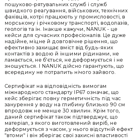
та
пошуково-рятувальних служб і служб
комплектуючі
швидкого реагування, військових, технічних
фахівців, котрі працюють у промисловості, в
Світло
морському і річковому транспорті, водолазів,
Динамічне
геологів та ін. Інакше кажучи, NANUK - це
світло
кейси для сучасних професіоналів. Це дуже
Прилади
надійне, міцне й довговічне рішення, що
LED
ефективно захищає вміст від будь-яких
Прилади
контактів з водою й іншими рідинами, не
LED
ламається, не б'ється, не деформується і не
мультиспектральні
зношується. І NANUK дійсно гарантують, що
всередину не потрапить нічого зайвого.
Прилади
LED
Сертифікат на відповідність вимогам
мултичіпові
міжнародного стандарту IP67 означає, що
Прилади
кейс зберігає повну герметичність під час
з
занурення у воду на глибину близько 90 см
газоразрядною
впродовж не менше 30 хвилин. Крім того,
лампою
даний сертифікат також підтверджує, що
матеріал, з якого виготовлений виріб, не
Прилади
деформується з часом, у нього відсутній ефект
лазерні
"втоми" і він зберігає свої захисні властивості