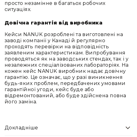
Диммерні
просто незамінне в багатьох робочих
контролери
ситуаціях.
Сплітери,
Довічна гарантія від виробника
розподільники
Контролери
Кейси NANUK розроблені та виготовлені на
для
заводі компанії у Канаді й регулярно
управління
проходять перевірки на відповідність
світлом
заявленим характеристикам. Випробування
проводяться як на заводських стендах, так і у
DMX
незалежних спеціалізованих лабораторіях. На
декодери
кожен кейс NANUK виробник надає довічну
Аксесуари
гарантію. Це означає, що у разі виникнення
Кріплення
будь-яких проблем, передбачених умовами
для
гарантійної угоди, кейс буде або
світлових
відремонтований, або буде здійснена повна
приладів
його заміна.
Лампи
Інше
Докладніше
Сцена
Талі,