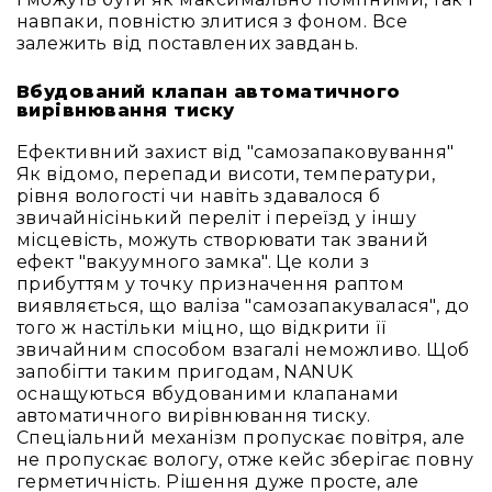
Генератори
навпаки, повністю злитися з фоном. Все
піни
залежить від поставлених завдань.
Генератори
вогню
Вбудований клапан автоматичного
вирівнювання тиску
Генератори
мильних
Ефективний захист від "самозапаковування"
бульбашок
Як відомо, перепади висоти, температури,
Рідина
рівня вологості чи навіть здавалося б
для
звичайнісінький переліт і переїзд у іншу
генераторів
місцевість, можуть створювати так званий
ефект "вакуумного замка". Це коли з
Управління
прибуттям у точку призначення раптом
світлом
виявляється, що валіза "самозапакувалася", до
DMX-
того ж настільки міцно, що відкрити її
інтерфейси
звичайним способом взагалі неможливо. Щоб
DMX
запобігти таким пригодам, NANUK
контролери
оснащуються вбудованими клапанами
автоматичного вирівнювання тиску.
Приймально-
Спеціальний механізм пропускає повітря, але
передавачі
не пропускає вологу, отже кейс зберігає повну
DMX
герметичність. Рішення дуже просте, але