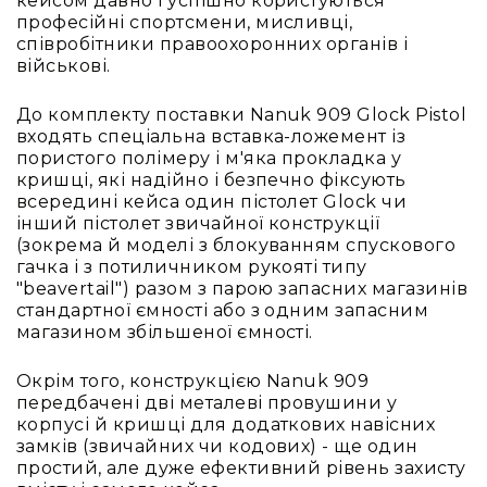
кейсом давно і успішно користуються
IP
професійні спортсмени, мисливці,
телефонії
співробітники правоохоронних органів і
Для
військові.
офісів
та
До комплекту поставки Nanuk 909 Glock Pistol
колл-
входять спеціальна вставка-ложемент із
центрів
пористого полімеру і м'яка прокладка у
Аксесуари
кришці, які надійно і безпечно фіксують
і
всередині кейса один пістолет Glock чи
комплектуючі
інший пістолет звичайної конструкції
(зокрема й моделі з блокуванням спускового
Рішення
гачка і з потиличником рукояті типу
для
"beavertail") разом з парою запасних магазинів
трансляцій
стандартної ємності або з одним запасним
звуку
магазином збільшеної ємності.
Готові
комплекти
Окрім того, конструкцією Nanuk 909
для
передбачені дві металеві провушини у
нарад
корпусі й кришці для додаткових навісних
і
замків (звичайних чи кодових) - ще один
конференцій
простий, але дуже ефективний рівень захисту
Спікерфони