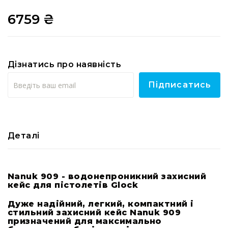
RF
6759 ₴
кабелі
RF
роз'їєми
Тайм-
Дізнатись про наявність
коди
Генератори
Підписатись
тайм-
кодів
Приймачі
та
Деталі
передавачі
Дисплеї
Аксесуари
Nanuk 909 - водонепроникний захисний
та
кейс для пістолетів Glock
комплектуючі
Дуже надійний, легкий, компактний і
Мікрофони
стильний захисний кейс Nanuk 909
Студійні
призначений для максимально