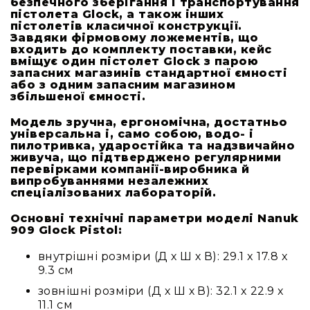
безпечного зберігання і транспортування
Вокальні
пістолета Glock, а також інших
пістолетів класичної конструкції.
Інструментальні
Завдяки фірмовому ложементів, що
USB-
входить до комплекту поставки, кейс
мікрофони
вміщує один пістолет Glock з парою
запасних магазинів стандартної ємності
Конференційні
або з одним запасним магазином
збільшеної ємності.
Петличні
Модель зручна, ергономічна, достатньо
З
універсальна і, само собою, водо- і
оголов'ям
пилотривка, ударостійка та надзвичайно
живуча, що підтверджено регулярними
Накамерні
перевірками компанії-виробника й
Для
випробуваннями незалежних
мобільних
спеціалізованих лабораторій.
пристроїв
Основні технічні параметри моделі Nanuk
Всі
909 Glock Pistol:
мікрофони
внутрішні розміри (Д х Ш х В): 29.1 x 17.8 x
Мікрофонне
9.3 см
підсилення
зовнішні розміри (Д х Ш х В): 32.1 x 22.9 x
Аксесуари
11.1 см