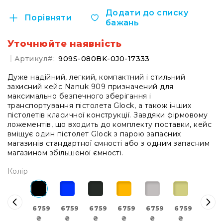
системи
Додати до списку
Моніторінг
Порівняти
бажань
(IEM)
Приймачі
Уточнюйте наявність
Передавачі
Артикул
909S-080BK-0J0-17333
Мікрофонні
Дуже надійний, легкий, компактний і стильний
голови
захисний кейс Nanuk 909 призначений для
максимально безпечного зберігання і
Всі
транспортування пістолета Glock, а також інших
радіосистеми
пістолетів класичної конструкції. Завдяки фірмовому
Аксесуари
ложементів, що входить до комплекту поставки, кейс
та
вміщує один пістолет Glock з парою запасних
комплектуючі
магазинів стандартної ємності або з одним запасним
магазином збільшеної ємності.
Антени
та
Колір
антенне
обладнання
Антени
6759
6759
6759
6759
6759
6759
6759
RF
₴
₴
₴
₴
₴
₴
₴
розподіл