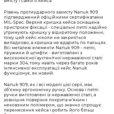
вмісту і самого кейса.
Конференційні
системи
Рівень протиударного захисту Nanuk 909
підтверджений офіційними сертифікатами
Бари
MIL-Spec. Верхня кришка кейса оснащена
Системи
пристроєм фіксації - спеціальні петлі надійно
синхронного
утримують кришку у відкритому положенні,
перекладу
тому цей кейс ніколи не закриється
випадково, а кришка не вдарить по пальцях.
Презентаційні/
Всі металеві елементи Nanuk 909 - петлі,
екскурсійні
пружини й штифти - виготовлені з
системи
високоякісної аустенітної нержавіючої сталі
Системи
марки 304, тому навіть через багато років
службового
інтенсивної експлуатації кейс Nanuk
зв'язку
функціонує, як новий.
Панелі
Nanuk 909, як і всі моделі цієї серії, має
керування
об'ємну ергономічну ручку. Основа і петлі
Процесори
ручки виготовлені із нержавіючої сталі, а
та
зовнішня поверхня покрита м'яким і
обробка
нековзним полімером, що значно спрощує
звуку
перенесення кейса і робить його більш
Мікшери