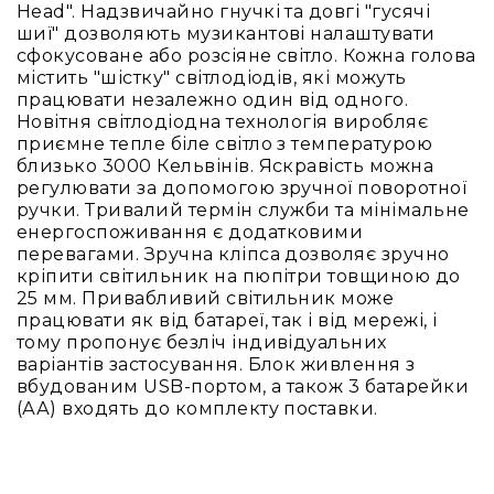
Head". Надзвичайно гнучкі та довгі "гусячі
RF
шиї" дозволяють музикантові налаштувати
кабелі
сфокусоване або розсіяне світло. Кожна голова
містить "шістку" світлодіодів, які можуть
RF
працювати незалежно один від одного.
роз'їєми
Новітня світлодіодна технологія виробляє
Тайм-
приємне тепле біле світло з температурою
коди
близько 3000 Кельвінів. Яскравість можна
Генератори
регулювати за допомогою зручної поворотної
тайм-
ручки. Тривалий термін служби та мінімальне
кодів
енергоспоживання є додатковими
перевагами. Зручна кліпса дозволяє зручно
Приймачі
кріпити світильник на пюпітри товщиною до
та
25 мм. Привабливий світильник може
передавачі
працювати як від батареї, так і від мережі, і
Дисплеї
тому пропонує безліч індивідуальних
варіантів застосування. Блок живлення з
Аксесуари
вбудованим USB-портом, а також 3 батарейки
та
(АА) входять до комплекту поставки.
комплектуючі
Мікрофони
Студійні