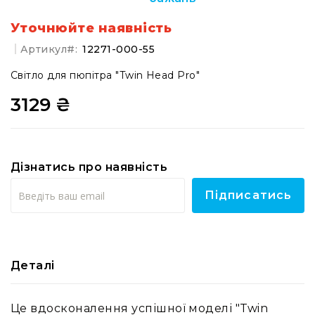
системи
Моніторінг
Уточнюйте наявність
(IEM)
Артикул
12271-000-55
Приймачі
Світло для пюпітра "Twin Head Pro"
Передавачі
3129 ₴
Мікрофонні
голови
Всі
радіосистеми
Дізнатись про наявність
Аксесуари
та
Підписатись
комплектуючі
Антени
та
антенне
обладнання
Деталі
Антени
RF
Це вдосконалення успішної моделі "Twin
розподіл