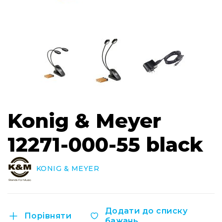
Інсталяційна
акустика
Лінійні
масиви
Підсилювачі
потужності
Підсилювачі
трансляційні
Перейти
Портативні
Konig & Meyer
до
акустичні
початку
системи
галереї
12271-000-55 black
Аксесуари
зображень
та
комплектуючі
KONIG & MEYER
Радіосистеми
Портативні
системи
Додати до списку
Стаціонарні
Порівняти
бажань