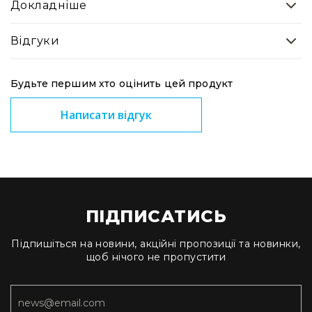
Докладніше
Вокальні
Інструментальні
Відгуки
USB-
мікрофони
Конференційні
Будьте першим хто оцінить цей продукт
Петличні
Написати відгук
З
оголов'ям
Накамерні
Для
мобільних
пристроїв
ПІДПИСАТИСЬ
Всі
мікрофони
Підпишіться на новини, акційні пропозиції та новинки,
щоб нічого не пропустити
Мікрофонне
підсилення
Аксесуари