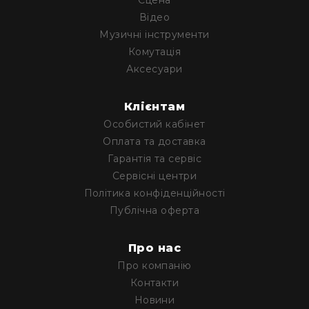
Сцена
людей
з
Відео
вадами
Музичні інструменти
слуху
Комутація
Підсилення
Аксесуари
для
навушників
Клієнтам
Аксесуари
Особистий кабінет
і
комплектуючі
Оплата та доставка
Гарантія та сервіс
Гарнітури
Для
Сервісні центри
трансляцій
Політика конфіденційності
і
Публічна оферта
ТБ
Для
Про нас
геймерів/
блогерів
Про компанію
Контакти
Для
домашньої
Новини