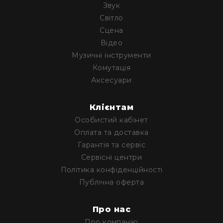
Звук
Конференційні
Світло
системи
Сцена
Бари
Відео
Системи
Музичні інструменти
синхронного
Комутація
перекладу
Аксесуари
Презентаційні/
екскурсійні
Клієнтам
системи
Особистий кабінет
Системи
службового
Оплата та доставка
зв'язку
Гарантія та сервіс
Панелі
Сервісні центри
керування
Політика конфіденційності
Процесори
Публічна оферта
та
обробка
Про нас
звуку
Мікшери
Про компанію