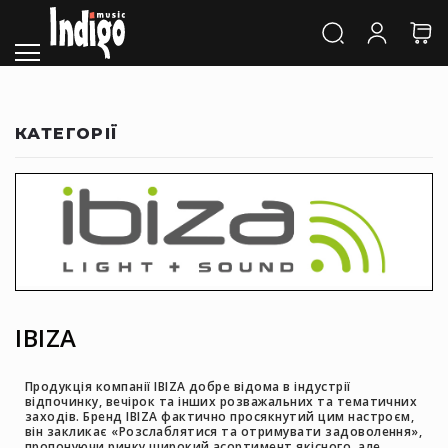
Каталог
Звук
Акустичні
системи
та
КАТЕГОРІЇ
компоненти
Активні
АС
Пасивні
АС
Сабвуфери
Саундбари
Сценічні
IBIZA
монітори
Cтудійні
Продукція компанії IBIZA добре відома в індустрії
монітори
відпочинку, вечірок та інших розважальних та тематичних
заходів. Бренд IBIZA фактично просякнутий цим настроєм,
Автономна
він закликає «Розслаблятися та отримувати задоволення»,
акустика
пропонуючи ринку широкий асортимент якісного, але