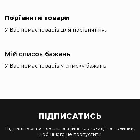
людей
з
вадами
Порівняти товари
слуху
Підсилення
У Вас немає товарів для порівняння.
для
навушників
Аксесуари
Мій список бажань
і
комплектуючі
У Вас немає товарів у списку бажань.
Гарнітури
Для
трансляцій
і
ТБ
Для
геймерів/
ПІДПИСАТИСЬ
блогерів
Підпишіться на новини, акційні пропозиції та новинки,
Для
щоб нічого не пропустити
домашньої