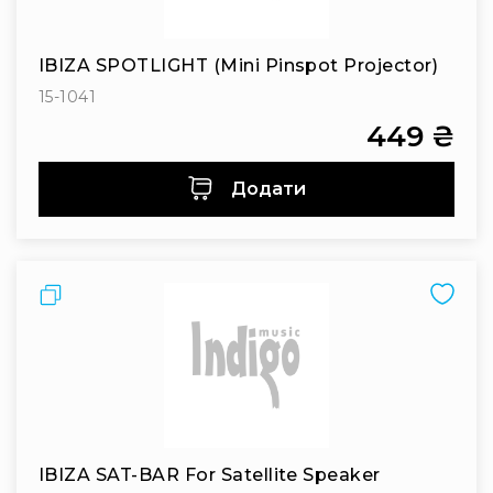
системи
Моніторінг
(IEM)
IBIZA SPOTLIGHT (mini Pinspot Projector)
Приймачі
15-1041
Передавачі
449 ₴
Мікрофонні
голови
Додати
Всі
радіосистеми
Аксесуари
та
Порівняти
комплектуючі
Антени
та
антенне
обладнання
Антени
RF
IBIZA SAT-BAR For Satellite Speaker
розподіл