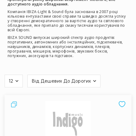
доступного аудіо обладнання.
Інсталяційна
Компанія IBIZA-Light & Sound була заснована в 2007 році
акустика
кількома ентузіастами своєї справи та швидко досягла успіху
у створенні демократичного за вартістю аудіо та світлового
Лінійні
обладнання, яке припало до смаку тисячам користувачів по
масиви
всій Європі.
Підсилювачі
IBIZA SOUND випускає широкий спектр аудіо продуктів:
портативних, автономних або інсталяційних, підсилювачів,
потужності
навушників, динаміків, корпусних динаміків, плеєрів,
програвачів, мікшерів, мікрофонів, звукових боксів,
Підсилювачі
потужних, аксесуарів та підставок.
трансляційні
Портативні
акустичні
системи
12
Від Дешевих До Дорогих
на
Аксесуари
сторінці
та
комплектуючі
Порівняти
Радіосистеми
Портативні
системи
Стаціонарні