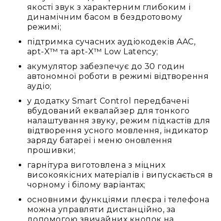
якості звук з характерним глибоким і
Конференційні
динамічним басом в бездротовому
системи
режимі;
Бари
підтримка сучасних аудіокодеків AAC,
apt-X™ та apt-X™ Low Latency;
Системи
синхронного
акумулятор забезпечує до 30 годин
перекладу
автономної роботи в режимі відтворення
аудіо;
Презентаційні/
екскурсійні
у додатку Smart Control передбачені
системи
вбудований еквалайзер для тонкого
налаштування звуку, режим підкастів для
Системи
відтворення усного мовлення, індикатор
службового
заряду батареї і меню оновлення
зв'язку
прошивки;
Панелі
гарнітура виготовлена з міцних
керування
високоякісних матеріалів і випускається в
Процесори
чорному і білому варіантах;
та
основними функціями плеєра і телефона
обробка
можна управляти дистанційно, за
звуку
допомогою звичайних кнопок на
Мікшери