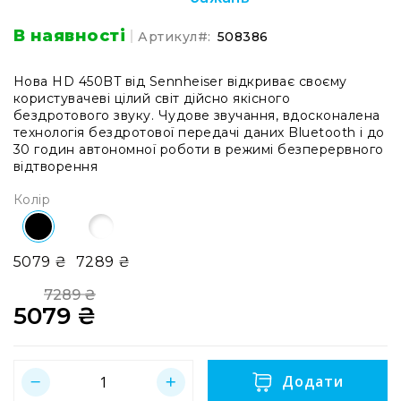
системи
Моніторінг
В наявності
Артикул
508386
(IEM)
Приймачі
Нова HD 450BT від Sennheiser відкриває своєму
користувачеві цілий світ дійсно якісного
Передавачі
бездротового звуку. Чудове звучання, вдосконалена
Мікрофонні
технологія бездротової передачі даних Bluetooth і до
голови
30 годин автономної роботи в режимі безперервного
відтворення
Всі
радіосистеми
Колір
Аксесуари
та
комплектуючі
5079 ₴
7289 ₴
Антени
7289 ₴
та
5079 ₴
антенне
обладнання
Антени
RF
Додати
розподіл