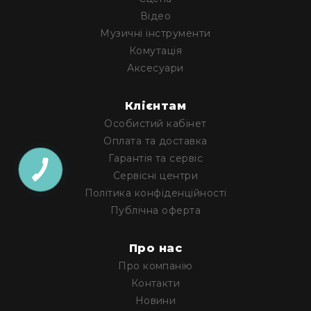
Генератори
Відео
піни
Музичні інструменти
Генератори
Комутація
вогню
Аксесуари
Генератори
мильних
бульбашок
Клієнтам
Рідина
Особистий кабінет
для
Оплата та доставка
генераторів
Гарантія та сервіс
Управління
Сервісні центри
світлом
Політика конфіденційності
DMX-
Публічна оферта
інтерфейси
DMX
Про нас
контролери
Про компанію
Приймально-
передавачі
Контакти
DMX
Новини