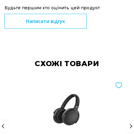
Стаціонарні
Будьте першим хто оцінить цей продукт
Накамерні
Написати відгук
Аксесуари
та
компоненти
Програвачі/
ресівери/
ЦАПи
Програвачі
CХОЖІ ТОВАРИ
вінілу
Ресивери
та
програвачі
ЦАПи
та
підсилювачі
Док-
станції
Аксесуари