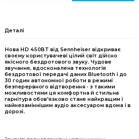
RF
кабелі
RF
роз'їєми
Деталі
Тайм-
коди
Нова HD 450BT від Sennheiser відкриває
Генератори
своєму користувачеві цілий світ дійсно
тайм-
якісного бездротового звуку. Чудове
кодів
звучання, вдосконалена технологія
Приймачі
бездротової передачі даних Bluetooth і до
та
30 годин автономної роботи в режимі
передавачі
безперервного відтворення - з такими
можливостями ця комфортна й стильна
Дисплеї
гарнітура обов'язково стане найкращим і
Аксесуари
найнезаміннішим аудіо аксесуаром вдома і в
та
дорозі.
комплектуючі
Мікрофони
Студійні