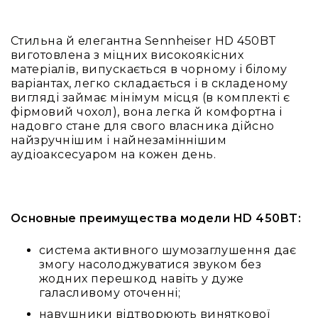
IP
телефонії
Для
Стильна й елегантна Sennheiser HD 450BT
офісів
виготовлена з міцних високоякісних
та
матеріалів, випускається в чорному і білому
колл-
варіантах, легко складається і в складеному
центрів
вигляді займає мінімум місця (в комплекті є
фірмовий чохол), вона легка й комфортна і
Аксесуари
надовго стане для свого власника дійсно
і
найзручнішим і найнезаміннішим
комплектуючі
аудіоаксесуаром на кожен день.
Рішення
для
трансляцій
звуку
Основные преимущества модели HD 450BT:
Готові
комплекти
система активного шумозаглушення дає
для
змогу насолоджуватися звуком без
нарад
жодних перешкод навіть у дуже
і
галасливому оточенні;
конференцій
навушники відтворюють виняткової
Спікерфони