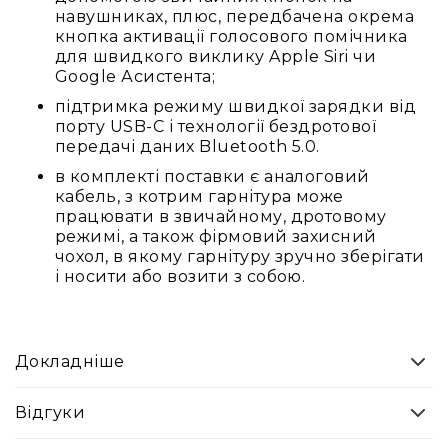
навушниках, плюс, передбачена окрема
та
кнопка активації голосового помічника
консолі
для швидкого виклику Apple Siri чи
Аудіоінтерфейси
Google Асистента;
Процесори
підтримка режиму швидкої зарядки від
та
порту USB-C і технології бездротової
кросовери
передачі даних Bluetooth 5.0.
Сплітери,
в комплекті поставки є аналоговий
суматори,
кабель, з котрим гарнітура може
ді-
працювати в звичайному, дротовому
бокси
режимі, а також фірмовий захисний
чохол, в якому гарнітуру зручно зберігати
Аксесуари
і носити або возити з собою.
та
компоненти
Аудикомп'ютери
Програмне
Докладніше
забезпечення
Рекордери
Відгуки
Портативні