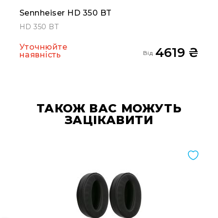
та
Sennheiser HD 350 BT
комплектуючі
HD 350 BT
Світло
Динамічне
Уточнюйте
4619 ₴
світло
Від
наявність
Прилади
LED
Прилади
LED
мультиспектральні
ТАКОЖ ВАС МОЖУТЬ
ЗАЦІКАВИТИ
Прилади
LED
мултичіпові
Прилади
з
газоразрядною
лампою
Прилади
лазерні