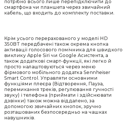
людей
потрібно всього лише перепідключити до
з
смартфона чи планшета через звичайний
вадами
кабель, що входить до комплекту поставки.
слуху
Підсилення
для
навушників
Крім усього перерахованого у моделі HD
350BT передбачені також окрема кнопка
Аксесуари
активації голосового помічника для швидкого
і
виклику Apple Siri чи Google Асистента, а
комплектуючі
також додаткові смарт-функції, які легко й
Гарнітури
просто налаштовуються через меню
Для
фірмового мобільного додатка Sennheiser
трансляцій
Smart Control. Управляти основними
і
функціями плеєра (Відтворення, Пауза,
ТБ
перемикання треків, регулювання гучності
звуку) і телефона (приймати і здійснювати
Для
дзвінки) також можна віддалено, за
геймерів/
допомогою звичайних кнопок, зручно
блогерів
розташованих безпосередньо на чашках
Для
навушників.
домашньої