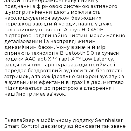
Закриті повнорозмірні навушники у
Вокальні
поєднанні з фірмовою системою активного
Інструментальні
шумопригнічення дають можливість
насолоджуватися звуком без жодних
USB-
перешкод завжди й усюди, навіть у дуже
мікрофони
галасливому оточенні. А звук HD 450BT
Конференційні
відтворює надзвичайно чистий, максимально
деталізований і з насправді живим
Петличні
динамічним басом. Чому в значній мірі
З
сприяють технологія Bluetooth 5.0 та сучасні
оголов'ям
кодеки AAC, apt-X ™ і apt-X ™ Low Latency,
завдяки яким гарнітура завжди приймає і
Накамерні
передає бездротовий аудіосигнал без втрат і
Для
затримок, а також ідеально синхронізує звук з
мобільних
візуальними ефектами в іграх і відео, миттєво
пристроїв
підключається до пристрою відтворення і
надійно тримає зв'язок.
Всі
мікрофони
Мікрофонне
підсилення
Еквалайзер в мобільному додатку Sennheiser
Аксесуари
Smart Control дає змогу здійснювати так зване