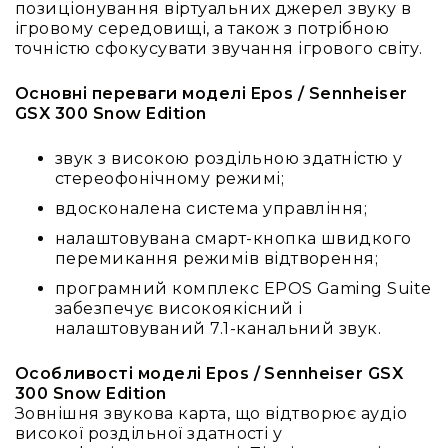
та
позиціонування віртуальних джерел звуку в
комплектуючі
ігровому середовищі, а також з потрібною
точністю сфокусувати звучання ігрового світу.
Навушники
Універсальні
Основні переваги моделі Epos / Sennheiser
Для
GSX 300 Snow Edition
аудіофілів
Для
звук з високою роздільною здатністю у
спорту
стереофонічному режимі;
Для
вдосконалена система управління;
моніторингу
налаштовувана смарт-кнопка швидкого
Для
перемикання режимів відтворення;
Dj
програмний комплекс EPOS Gaming Suite
та
забезпечує високоякісний і
студій
налаштовуваний 7.1-канальний звук.
Для
перегляду
Особливості моделі Epos / Sennheiser GSX
фільмів/
300 Snow Edition
ТБ
Зовнішня звукова карта, що відтворює аудіо
Для
високої роздільної здатності у