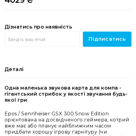
RF
кабелі
RF
Дізнатись про наявність
роз'їєми
Тайм-
Підписатись
коди
Генератори
тайм-
кодів
Деталі
Приймачі
та
передавачі
Одна маленька звукова карта для компа -
Дисплеї
гігантський стрибок у якості звучання будь-
якої гри
Аксесуари
та
Epos / Sennheiser GSX 300 Snow Edition
комплектуючі
орієнтована на досвідченого геймера, котрий
Мікрофони
вже має або планує найближчим часом
Студійні
придбати хорошу ігрову гарнітуру (чи