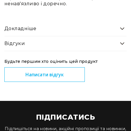
IP
ненав'язливо і доречно.
телефонії
Для
офісів
та
Докладніше
колл-
центрів
Відгуки
Аксесуари
і
комплектуючі
Будьте першим хто оцінить цей продукт
Рішення
Написати відгук
для
трансляцій
звуку
Готові
комплекти
для
нарад
і
ПІДПИСАТИСЬ
конференцій
Підпишіться на новини, акційні пропозиції та новинки,
Спікерфони