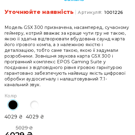
системи
Моніторінг
Уточнюйте наявність
Артикул
1001226
(IEM)
Приймачі
Модель GSX 300 призначена, насамперед, сучасному
геймеру, котрий вважає за краще чути гру не такою,
Передавачі
якою її здатна відтворювати вбудована саунд-карта
Мікрофонні
його ігрового компа, а з належною якістю і
голови
деталізацією, тобто саме такою, якою її задумали
розробники. Зовнішня звукова карта GSX 300 і
Всі
програмний комплекс EPOS Gaming Suite у
радіосистеми
поєднанні з відповідного рівня ігровою гарнітурою
гарантовано забезпечують найвищу якість цифрової
Аксесуари
обробки аудіосигналу і налаштовуваний 7.1-
та
канальний звук.
комплектуючі
Антени
Колір
та
антенне
обладнання
4029 ₴
4029 ₴
Антени
RF
5029 ₴
4029 ₴
розподіл