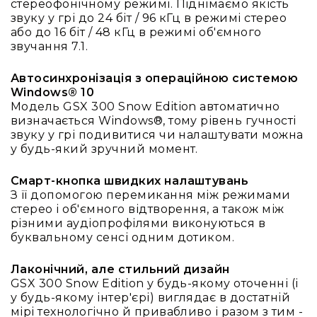
людей
стереофонічному режимі. Піднімаємо якість
з
звуку у грі до 24 біт / 96 кГц в режимі стерео
вадами
або до 16 біт / 48 кГц в режимі об'ємного
слуху
звучання 7.1.
Підсилення
Автосинхронізація з операційною системою
для
Windows® 10
навушників
Модель GSX 300 Snow Edition автоматично
Аксесуари
визначається Windows®, тому рівень гучності
і
звуку у грі подивитися чи налаштувати можна
комплектуючі
у будь-який зручний момент.
Гарнітури
Для
Смарт-кнопка швидких налаштувань
трансляцій
З її допомогою перемикання між режимами
і
стерео і об'ємного відтворення, а також між
ТБ
різними аудіопрофілями виконуються в
буквальному сенсі одним дотиком.
Для
геймерів/
Лаконічний, але стильний дизайн
блогерів
GSX 300 Snow Edition у будь-якому оточенні (і
Для
у будь-якому інтер'єрі) виглядає в достатній
домашньої
мірі технологічно й привабливо і разом з тим -