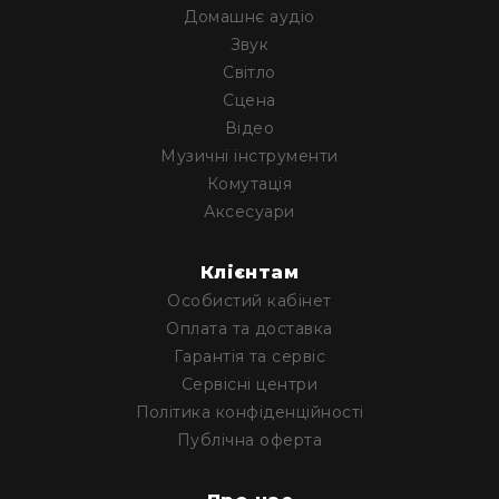
Домашнє аудіо
та
консолі
Звук
Світло
Аудіоінтерфейси
Сцена
Процесори
Відео
та
кросовери
Музичні інструменти
Комутація
Сплітери,
суматори,
Аксесуари
ді-
бокси
Клієнтам
Аксесуари
Особистий кабінет
та
Оплата та доставка
компоненти
Гарантія та сервіс
Аудикомп'ютери
Сервісні центри
Програмне
Політика конфіденційності
забезпечення
Публічна оферта
Рекордери
Портативні