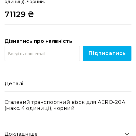
системи
одиниці), чорний.
Моніторінг
71129 ₴
(IEM)
Приймачі
Передавачі
Дізнатись про наявність
Мікрофонні
голови
Підписатись
Всі
радіосистеми
Аксесуари
та
Деталі
комплектуючі
Антени
та
Сталевий транспортний візок для AERO-20A
антенне
(макс. 4 одиниці), чорний.
обладнання
Антени
RF
Докладніше
розподіл