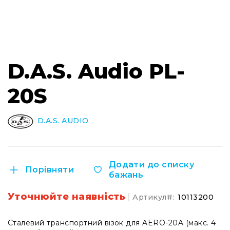
Інсталяційна
акустика
Лінійні
масиви
Перейти
до
Підсилювачі
D.A.S. Audio PL-
початку
потужності
галереї
20S
Підсилювачі
зображень
трансляційні
Портативні
D.A.S. AUDIO
акустичні
системи
Аксесуари
та
Додати до списку
Порівняти
комплектуючі
бажань
Радіосистеми
Уточнюйте наявність
Портативні
Артикул
10113200
системи
Стаціонарні
Сталевий транспортний візок для AERO-20A (макс. 4