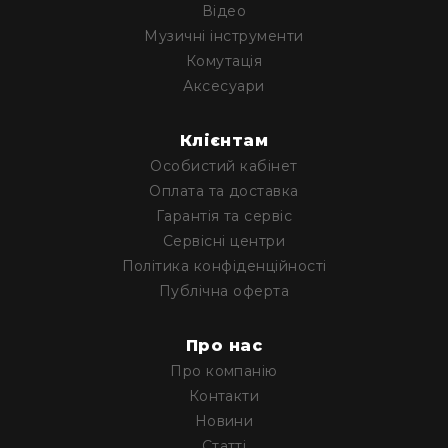
та
Відео
комплектуючі
Музичні інструменти
Навушники
Комутація
Універсальні
Аксесуари
Для
аудіофілів
Клієнтам
Для
Особистий кабінет
спорту
Оплата та доставка
Для
Гарантія та сервіс
моніторингу
Сервісні центри
Для
Політика конфіденційності
Dj
та
Публічна оферта
студій
Для
Про нас
перегляду
Про компанію
фільмів/
Контакти
ТБ
Новини
Для
Статті