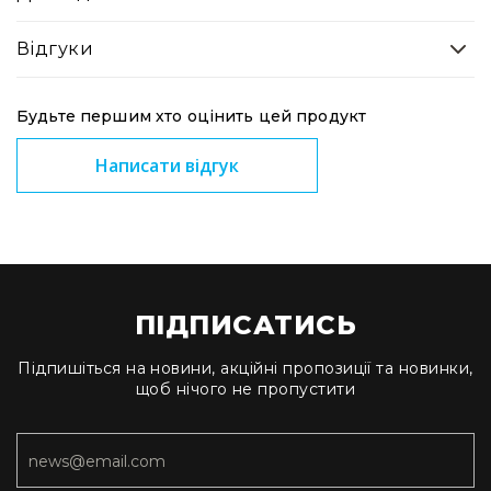
RF
Відгуки
кабелі
RF
роз'їєми
Будьте першим хто оцінить цей продукт
Тайм-
коди
Написати відгук
Генератори
тайм-
кодів
Приймачі
та
передавачі
ПІДПИСАТИСЬ
Дисплеї
Аксесуари
Підпишіться на новини, акційні пропозиції та новинки,
щоб нічого не пропустити
та
комплектуючі
Мікрофони
Студійні