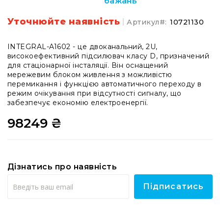
бажань
системи
Моніторінг
Уточнюйте наявність
Артикул
10721130
(IEM)
Приймачі
INTEGRAL-A1602 - це двоканальний, 2U,
Передавачі
високоефективний підсилювач класу D, призначений
для стаціонарної інсталяції. Він оснащений
Мікрофонні
мережевим блоком живлення з можливістю
голови
перемикання і функцією автоматичного переходу в
режим очікування при відсутності сигналу, що
Всі
забезпечує економію електроенергії.
радіосистеми
Аксесуари
98249 ₴
та
комплектуючі
Антени
та
Дізнатись про наявність
антенне
обладнання
Підписатись
Антени
RF
розподіл