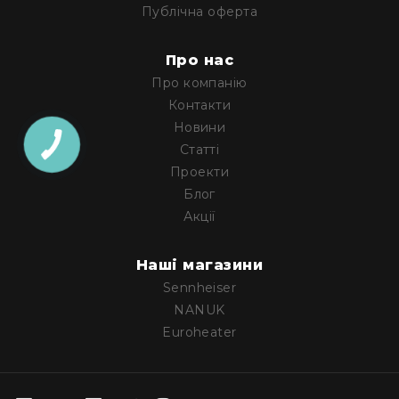
Публічна оферта
Конференційні
системи
Про нас
Бари
Про компанію
Системи
Контакти
синхронного
Новини
перекладу
Статті
Презентаційні/
Проекти
екскурсійні
системи
Блог
Акції
Системи
службового
зв'язку
Наші магазини
Панелі
Sennheiser
керування
NANUK
Процесори
Euroheater
та
обробка
звуку
Мікшери