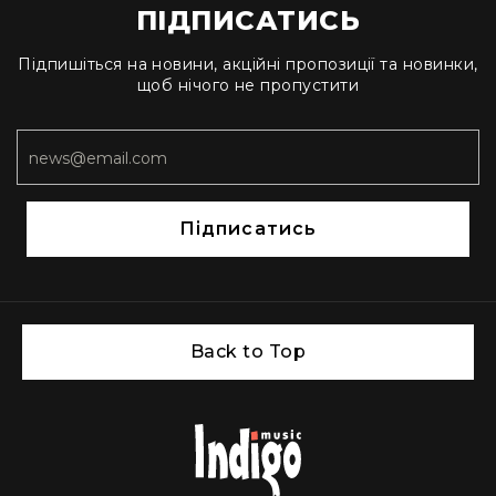
людей
ПІДПИСАТИСЬ
з
вадами
Підпишіться на новини, акційні пропозиції та новинки,
слуху
щоб нічого не пропустити
Підсилення
для
навушників
Аксесуари
і
комплектуючі
Підписатись
Гарнітури
Для
трансляцій
і
ТБ
Back to Top
Для
геймерів/
блогерів
Для
домашньої