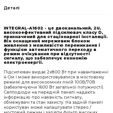
RF
Деталі
кабелі
RF
роз'їєми
INTEGRAL-A1602 - це двоканальний, 2U,
Тайм-
високоефективний підсилювач класу D,
призначений для стаціонарної інсталяції.
коди
Він оснащений мережевим блоком
Генератори
живлення з можливістю перемикання і
тайм-
функцією автоматичного переходу в
кодів
режим очікування при відсутності
сигналу, що забезпечує економію
Приймачі
електроенергії.
та
передавачі
Підсилювач видає 2х800 Вт при навантаженні
4 Ом і може використовуватися в мостовому
Дисплеї
режимі для високоомних ліній 100В/70В
Аксесуари
(забезпечуючи 1600 Вт загальної потужності).
та
Світлодіоди на передній панелі надають
комплектуючі
інформацію про наявність сигналу,
обмежувачі та стан захисту. На задній панелі
Мікрофони
користувач може налаштувати стерео /
Студійні
мостовий режим і задіяти фільтр високих