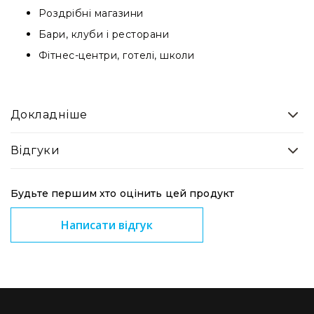
та
Роздрібні магазини
комплектуючі
Бари, клуби і ресторани
Навушники
Універсальні
Фітнес-центри, готелі, школи
Для
аудіофілів
Для
Докладніше
спорту
Для
Відгуки
моніторингу
Для
Dj
Будьте першим хто оцінить цей продукт
та
студій
Написати відгук
Для
перегляду
фільмів/
ТБ
Для