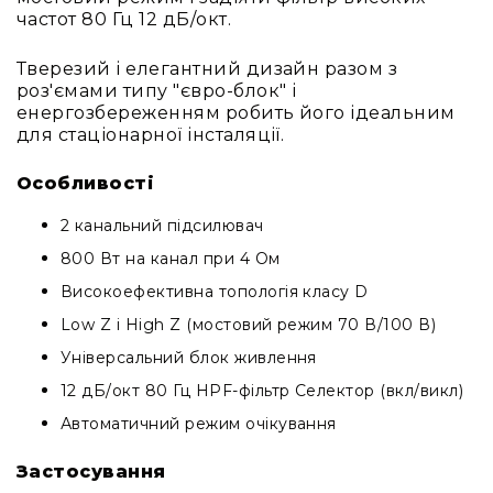
Вокальні
частот 80 Гц 12 дБ/окт.
Інструментальні
Тверезий і елегантний дизайн разом з
USB-
роз'ємами типу "євро-блок" і
мікрофони
енергозбереженням робить його ідеальним
Конференційні
для стаціонарної інсталяції.
Петличні
Особливості
З
оголов'ям
2 канальний підсилювач
Накамерні
800 Вт на канал при 4 Ом
Для
Високоефективна топологія класу D
мобільних
Low Z і High Z (мостовий режим 70 В/100 В)
пристроїв
Універсальний блок живлення
Всі
мікрофони
12 дБ/окт 80 Гц HPF-фільтр Селектор (вкл/викл)
Мікрофонне
Автоматичний режим очікування
підсилення
Аксесуари
Застосування