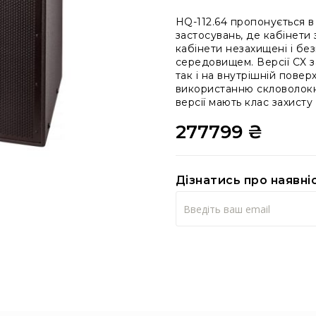
HQ-112.64 пропонується в 
застосувань, де кабінети з
кабінети незахищені і б
середовищем. Версії CX з
так і на внутрішній повер
використанню скловолокна
версії мають клас захисту 
277799 ₴
Дізнатись про наявні