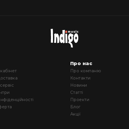
м
Про нас
кабінет
Про компанію
доставка
Контакти
 сервіс
Новини
ентри
Статті
онфіденційності
Проекти
ферта
Блог
Акції