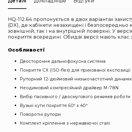
Деталі
Докладніше
Відгуки
HQ-112.64 пропонується в двох варіантах захисту
(DX), де кабінети незахищені і безпосередньо
зовнішній, так і на внутрішній поверхні. У ве
покриття всередині. Обидві версії мають клас з
Особливості
Двостороння дальнофокусна система
Покриття CX (ISO-flex) для прихованої експозиції
Рупорний 12-дюймовий низькочастотний динамі
Неодимовий компресійний драйвер M-78N
Вибір пасивного / двосмугового режимів роботи
Вузькі кути покриття 60º x 40º
Поворотні рупори
Комплект кріплення з нержавіючої сталі