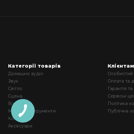
Категорії товарів
Клієнта
Домашнє аудіо
Особистий 
Звук
Оплата та 
Світло
Гарантія та
Сцена
Сервісні ц
Відео
Політика к
Музичні інструменти
Публічна о
Комутація
Аксесуари