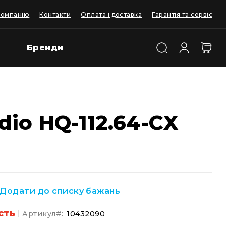
компанію
Контакти
Оплата і доставка
Гарантія та сервіс
Бренди
dio HQ-112.64-CX
Додати до списку бажань
сть
Артикул
10432090