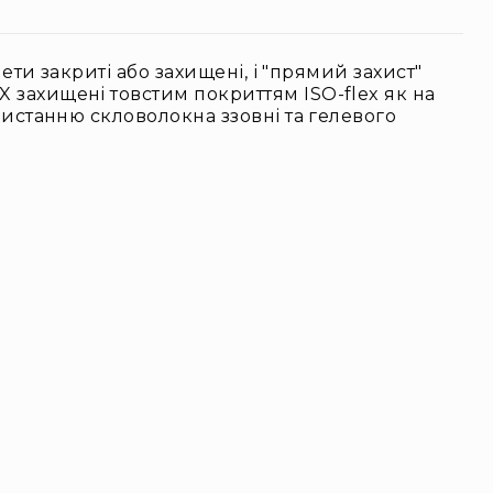
нети закриті або захищені, і "прямий захист"
X захищені товстим покриттям ISO-flex як на
ористанню скловолокна ззовні та гелевого