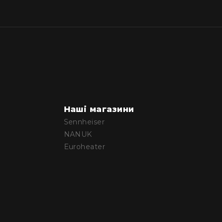
Наші магазини
Sennheiser
NANUK
Euroheater