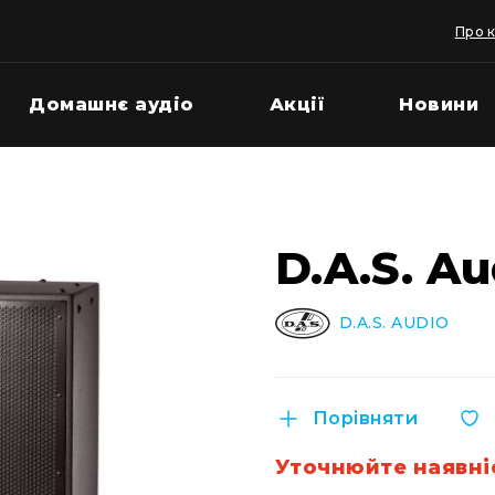
Про 
Домашнє аудіо
Акції
Новини
D.A.S. Au
D.A.S. AUDIO
Порівняти
Уточнюйте наявні