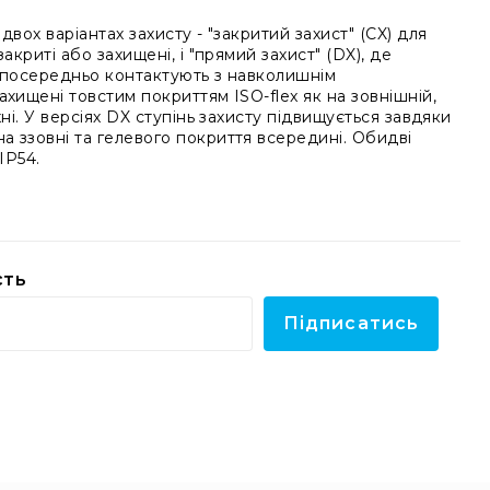
двох варіантах захисту - "закритий захист" (CX) для
акриті або захищені, і "прямий захист" (DX), де
езпосередньо контактують з навколишнім
ахищені товстим покриттям ISO-flex як на зовнішній,
хні. У версіях DX ступінь захисту підвищується завдяки
 ззовні та гелевого покриття всередині. Обидві
IP54.
сть
Підписатись