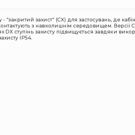
 - "закритий захист" (CX) для застосувань, де кабі
 контактують з навколишнім середовищем. Версії C
рсіях DX ступінь захисту підвищується завдяки вик
ахисту IP54.
к