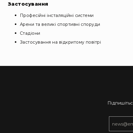
Застосування
Професійні інсталяційні системи
Арени та великі спортивні споруди
Стадіони
Застосування на відкритому повітрі
Підпишітьс