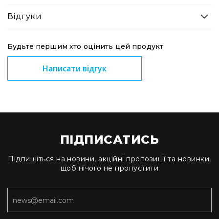
IP
телефонії
Відгуки
Для
офісів
та
Будьте першим хто оцінить цей продукт
колл-
центрів
Написати відгук
Аксесуари
і
комплектуючі
Рішення
для
трансляцій
ПІДПИСАТИСЬ
звуку
Готові
Підпишіться на новини, акційні пропозиції та новинки,
комплекти
щоб нічого не пропустити
для
нарад
і
конференцій
Спікерфони