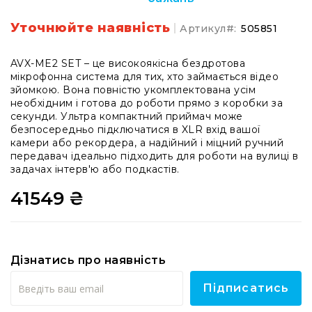
системи
Моніторінг
Уточнюйте наявність
Артикул
505851
(IEM)
Приймачі
AVX-ME2 SET – це високоякісна бездротова
мікрофонна система для тих, хто займається відео
Передавачі
зйомкою. Вона повністю укомплектована усім
Мікрофонні
необхідним і готова до роботи прямо з коробки за
голови
секунди. Ультра компактний приймач може
безпосередньо підключатися в XLR вхід вашої
Всі
камери або рекордера, а надійний і міцний ручний
радіосистеми
передавач ідеально підходить для роботи на вулиці в
задачах інтерв'ю або подкастів.
Аксесуари
та
41549 ₴
комплектуючі
Антени
та
антенне
Дізнатись про наявність
обладнання
Антени
Підписатись
RF
розподіл