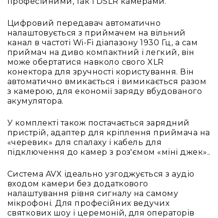
професійними, так і DSLR камерами.
Вокальні
Інструментальні
Цифровий передавач автоматично
налаштовується з приймачем на вільний
USB-
канал в частоті Wi-Fi діапазону 1930 Гц, а сам
мікрофони
приймач на диво компактний і легкий, він
Конференційні
може обертатися навколо свого XLR
конектора для зручності користування. Він
Петличні
автоматично вмикається і вимикається разом
З
з камерою, для економії заряду вбудованого
оголов'ям
акумулятора.
Накамерні
У комплекті також постачається зарядний
Для
пристрій, адаптер для кріплення приймача на
мобільних
«черевик» для спалаху і кабель для
пристроїв
підключення до камер з роз'ємом «міні джек»..
Всі
мікрофони
Система AVX ідеально узгоджується з аудіо
входом камери без додаткового
Мікрофонне
налаштування рівня сигналу на самому
підсилення
мікрофоні. Для професійних ведучих
Аксесуари
святкових шоу і церемоній, для операторів