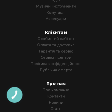
Відео
та
Музичні інструменти
консолі
Комутація
Аудіоінтерфейси
Аксесуари
Процесори
та
Клієнтам
кросовери
Особистий кабінет
Сплітери,
Оплата та доставка
суматори,
Гарантія та сервіс
ді-
бокси
Сервісні центри
Політика конфіденційності
Аксесуари
та
Публічна оферта
компоненти
Аудикомп'ютери
Про нас
Програмне
Про компанію
забезпечення
Контакти
Рекордери
Новини
Портативні
Статті