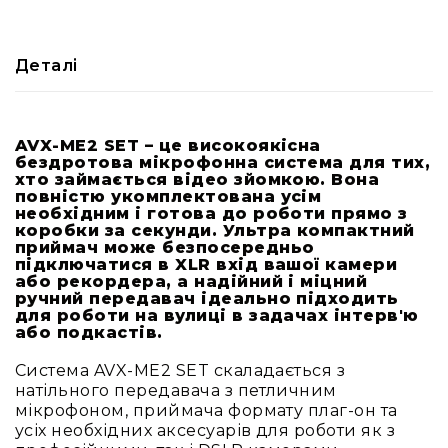
RF
кабелі
Деталі
RF
роз'їєми
Тайм-
AVX-ME2 SET – це високоякісна
коди
бездротова мікрофонна система для тих,
Генератори
хто займається відео зйомкою. Вона
тайм-
повністю укомплектована усім
кодів
необхідним і готова до роботи прямо з
коробки за секунди. Ультра компактний
Приймачі
приймач може безпосередньо
та
підключатися в XLR вхід вашої камери
передавачі
або рекордера, а надійний і міцний
ручний передавач ідеально підходить
Дисплеї
для роботи на вулиці в задачах інтерв'ю
або подкастів.
Аксесуари
та
Система AVX-ME2 SET скаладається з
комплектуючі
натільного передавача з петличним
Мікрофони
мікрофоном, приймача формату плаг-он та
Студійні
усіх необхідних аксесуарів для роботи як з