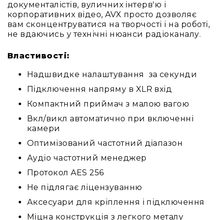
та
документалістів, вуличних інтерв'ю і
комплектуючі
корпоративних відео, AVX просто дозволяє
вам сконцентруватися на творчості і на роботі,
Навушники
не вдаючись у технічні нюанси радіоканалу.
Універсальні
Для
Властивості:
аудіофілів
Для
Надшвидке налаштування за секунди
спорту
Підключення напряму в XLR вхід
Для
Компактний приймач з малою вагою
моніторингу
Вкл/викл автоматично при включенні
Для
камери
Dj
та
Оптимізований частотний діапазон
студій
Аудіо частотний менеджер
Для
Протокол AES 256
перегляду
фільмів/
Не підлягає ліцензуванню
ТБ
Аксесуари для кріплення і підключення
Для
Міцна конструкція з легкого металу