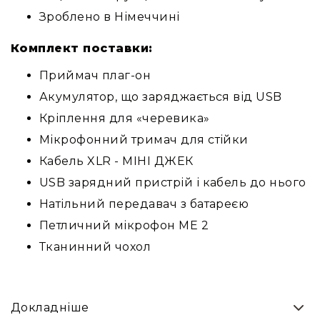
людей
з
Зроблено в Німеччині
вадами
слуху
Комплект поставки:
Підсилення
Приймач плаг-он
для
навушників
Акумулятор, що заряджається від USB
Аксесуари
Кріплення для «черевика»
і
Мікрофонний тримач для стійки
комплектуючі
Кабель XLR - МІНІ ДЖЕК
Гарнітури
Для
USB зарядний пристрій і кабель до нього
трансляцій
Натільний передавач з батареєю
і
ТБ
Петличний мікрофон MЕ 2
Для
Тканинний чохол
геймерів/
блогерів
Для
Докладніше
домашньої