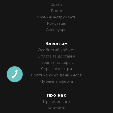
Архітектурне
Сцена
освітлення
Відео
Для
Музичні інструменти
приміщень
Комутація
Просто
Аксесуари
неба
Для
Клієнтам
занурення
Особистий кабінет
Ефекти
Оплата та доставка
Стробоскопи
Гарантія та сервіс
Лазери
Сервісні центри
Конфетті
Політика конфіденційності
машини
Публічна оферта
Генератори
диму/
туману
Про нас
Про компанію
Генератори
снігу
Контакти