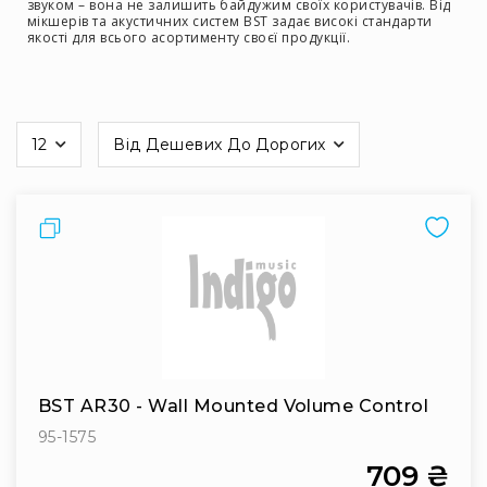
системи
звуком – вона не залишить байдужим своїх користувачів. Від
мікшерів та акустичних систем BST задає високі стандарти
Моніторінг
якості для всього асортименту своєї продукції.
(IEM)
Приймачі
Передавачі
12
Від Дешевих До Дорогих
на
Мікрофонні
сторінці
голови
Всі
Порівняти
радіосистеми
Аксесуари
та
комплектуючі
Антени
та
антенне
BST AR30 - Wall Mounted Volume Control
обладнання
Антени
95-1575
RF
709 ₴
розподіл