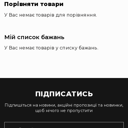
Порівняти товари
та
комплектуючі
У Вас немає товарів для порівняння.
Світло
Динамічне
світло
Прилади
Мій список бажань
LED
У Вас немає товарів у списку бажань.
Прилади
LED
мультиспектральні
Прилади
LED
мултичіпові
Прилади
ПІДПИСАТИСЬ
з
газоразрядною
Підпишіться на новини, акційні пропозиції та новинки,
лампою
щоб нічого не пропустити
Прилади
лазерні