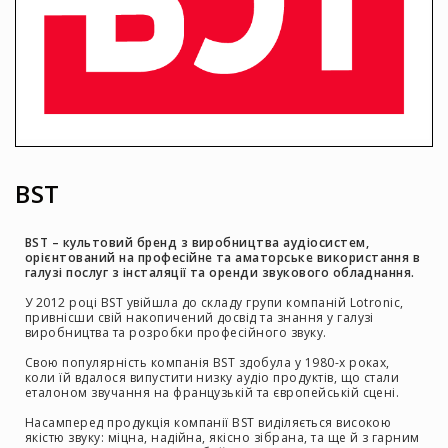
Інсталяційна
акустика
Лінійні
масиви
Підсилювачі
потужності
Підсилювачі
BST
трансляційні
Портативні
акустичні
BST – культовий бренд з виробництва аудіосистем,
орієнтований на професійне та аматорське використання в
системи
галузі послуг з інсталяції та оренди звукового обладнання.
Аксесуари
У 2012 році BST увійшла до складу групи компаній Lotronic,
та
привнісши свій накопичений досвід та знання у галузі
комплектуючі
виробництва та розробки професійного звуку.
Радіосистеми
Свою популярність компанія BST здобула у 1980-х роках,
коли їй вдалося випустити низку аудіо продуктів, що стали
Портативні
еталоном звучання на французькій та європейській сцені.
системи
Насамперед продукція компанії BST виділяється високою
Стаціонарні
якістю звуку: міцна, надійна, якісно зібрана, та ще й з гарним