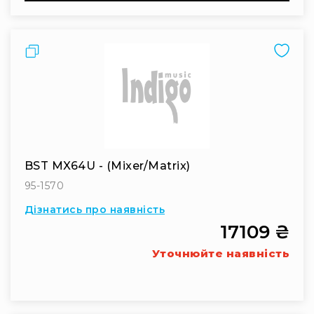
та
консолі
Аудіоінтерфейси
Порівняти
Процесори
та
кросовери
Сплітери,
суматори,
ді-
бокси
BST MX64U - (mixer/matrix)
Аксесуари
95-1570
та
компоненти
Дізнатись про наявність
17109 ₴
Аудикомп'ютери
Програмне
Уточнюйте наявність
забезпечення
Рекордери
Портативні