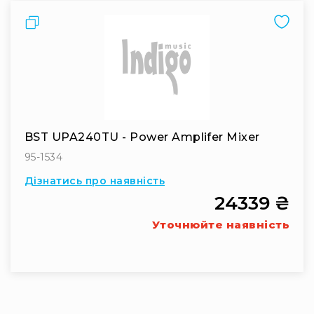
Стаціонарні
Порівняти
Накамерні
Аксесуари
та
компоненти
Програвачі/
ресівери/
ЦАПи
BST UPA240TU - Power Amplifer Mixer
Програвачі
вінілу
95-1534
Ресивери
Дізнатись про наявність
та
24339 ₴
програвачі
ЦАПи
Уточнюйте наявність
та
підсилювачі
Док-
станції
Аксесуари