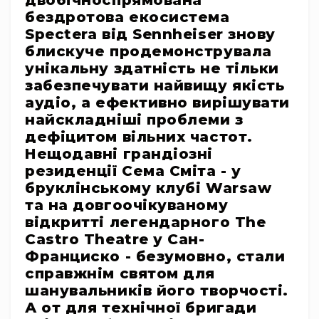
двобічноспрямована
системи
бездротова екосистема
Моніторінг
Spectera від Sennheiser знову
(IEM)
блискуче продемонструвала
Приймачі
унікальну здатність не тільки
Передавачі
забезпечувати найвищу якість
аудіо, а ефективно вирішувати
Мікрофонні
голови
найскладніші проблеми з
дефіцитом вільних частот.
Всі
Нещодавні грандіозні
радіосистеми
резиденції Сема Сміта - у
Аксесуари
бруклінському клубі Warsaw
та
комплектуючі
та на довгоочікуваному
відкритті легендарного The
Антени
Castro Theatre у Сан-
та
антенне
Франциско - безумовно, стали
обладнання
справжнім святом для
Антени
шанувальників його творчості.
RF
А от для технічної бригади
розподіл