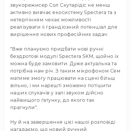
звукорежисер Сол Скутарідіс не менш
Інсертні
активно вивчає екосистему Spectera та з
кабелі
нетерпінням чекає можливості
Дата
реалізувати її грандіозний потенціал для
кабелі
вирішення нових професійних задач:
Мультикор
та
системи
"Вже плануємо придбати нові ручні
бездротові модулі Spectera SKM, щойно їх
Відео/
оптичні
можна буде замовити. Дуже актуальна та
кабелі
потрібна нам річ. З таким мікрофоном Сем
Коаксіальні
матиме змогу працювати на сцені більш
кабелі
вільно, і ми нарешті зможемо потішити
Роз'єми
наших слухачів у залі звуком дійсно
та
найвищого ґатунку, до якого так
конектори
прагнули".
Кабельні
канали
Ну й на завершення цієї нашої розповіді
і
нагадаємо, що новий ручний
трапи