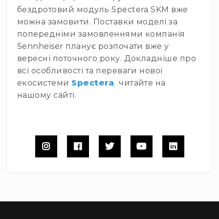
бездротовий модуль Spectera SKM вже
Комутатори
можна замовити. Поставки моделі за
Інструменти
попередніми замовленнями компанія
Аксесуари
Sennheiser планує розпочати вже у
Аксесуари
вересні поточного року. Докладніше про
Стійки
всі особливості та переваги нової
та
екосистеми
Spectera
читайте на
кріплення
нашому сайті.
Мікрофонні
вудки
Вітрозахист
Захисні
кейси
Чохли
та
органайзери
Сумки
та
рюкзаки