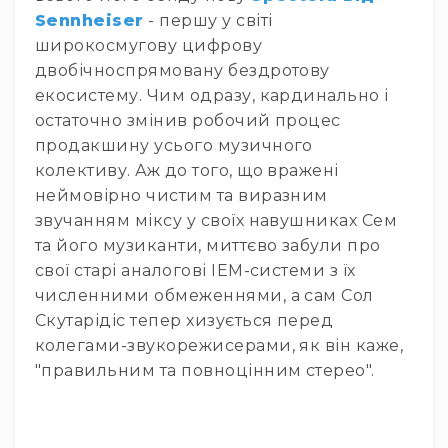
Вокальні
Sennheiser
- першу у світі
Інструментальні
широкосмугову цифрову
USB-
двобічноспрямовану бездротову
мікрофони
екосистему. Чим одразу, кардинально і
Конференційні
остаточно змінив робочий процес
продакшину усього музичного
Петличні
колективу. Аж до того, що вражені
З
неймовірно чистим та виразним
оголов'ям
звучанням міксу у своїх навушниках Сем
Накамерні
та його музиканти, миттєво забули про
Для
свої старі аналогові IEM-системи з їх
мобільних
численними обмеженнями, а сам Сол
пристроїв
Скутарідіс тепер хизується перед
Всі
колегами-звукорежисерами, як він каже,
мікрофони
"правильним та повноцінним стерео".
Мікрофонне
підсилення
Аксесуари