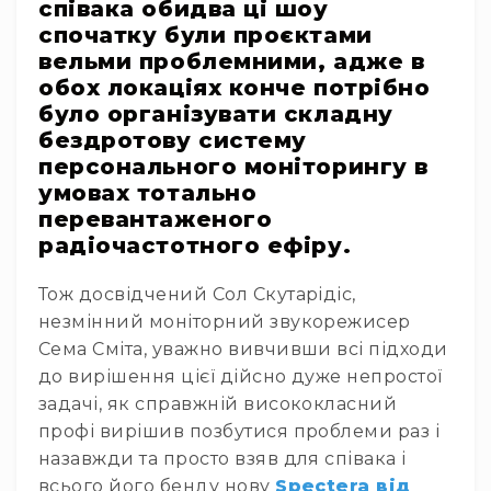
співака обидва ці шоу
RF
спочатку були проєктами
кабелі
вельми проблемними, адже в
RF
обох локаціях конче потрібно
роз'їєми
було організувати складну
бездротову систему
Тайм-
коди
персонального моніторингу в
Генератори
умовах тотально
тайм-
перевантаженого
кодів
радіочастотного ефіру.
Приймачі
та
Тож досвідчений Сол Скутарідіс,
передавачі
незмінний моніторний звукорежисер
Дисплеї
Сема Сміта, уважно вивчивши всі підходи
Аксесуари
до вирішення цієї дійсно дуже непростої
та
задачі, як справжній висококласний
комплектуючі
профі вирішив позбутися проблеми раз і
Мікрофони
назавжди та просто взяв для співака і
Студійні
всього його бенду нову
Spectera від