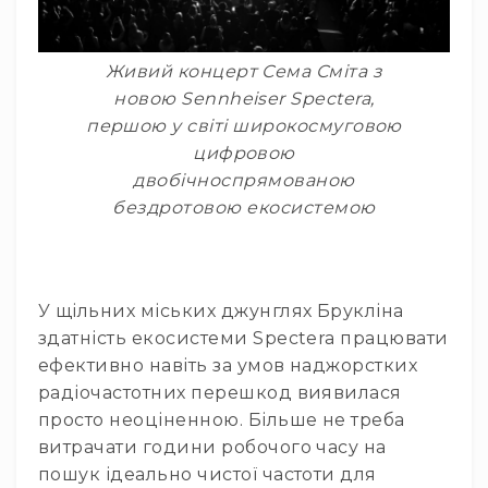
Архітектурне
освітлення
Для
Живий концерт Сема Сміта з
приміщень
новою Sennheiser Spectera,
Просто
першою у світі широкосмуговою
неба
цифровою
Для
двобічноспрямованою
занурення
бездротовою екосистемою
Ефекти
Стробоскопи
Лазери
У щільних міських джунглях Брукліна
Конфетті
машини
здатність екосистеми Spectera працювати
ефективно навіть за умов наджорстких
Генератори
диму/
радіочастотних перешкод виявилася
туману
просто неоціненною. Більше не треба
Генератори
витрачати години робочого часу на
снігу
пошук ідеально чистої частоти для