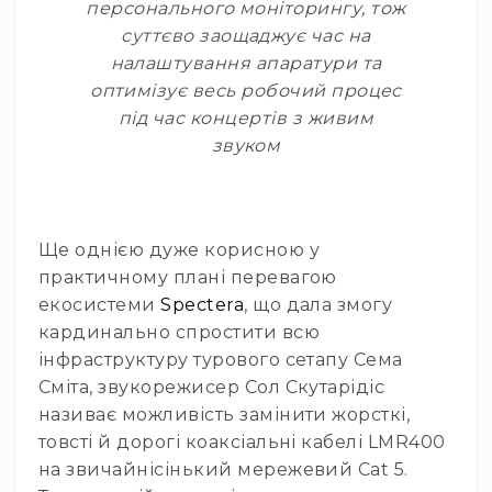
Пульти
персонального моніторингу, тож
та
суттєво заощаджує час на
комутатори
налаштування апаратури та
Пульти
оптимізує весь робочий процес
Матричні
під час концертів з живим
комутатори
звуком
Аксесуари
і
комплектуючі
Аксесуари
Ще однією дуже корисною у
Музичні
практичному плані перевагою
інструменти
екосистеми
Spectera
, що дала змогу
Гітари
кардинально спростити всю
та
гітарне
інфраструктуру турового сетапу Сема
обладнання
Сміта, звукорежисер Сол Скутарідіс
Електрогітари
називає можливість замінити жорсткі,
Бас-
товсті й дорогі коаксіальні кабелі LMR400
гітари
на звичайнісінький мережевий Cat 5.
Акустичні