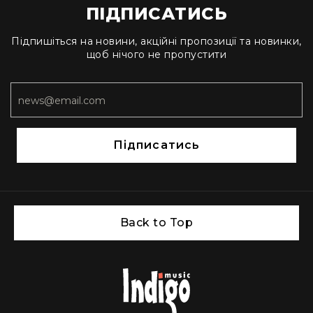
ПІДПИСАТИСЬ
Розвантажувальні
системи
Підпишіться на новини, акційні пропозиції та новинки,
щоб нічого не пропустити
Стільці
та
банкетки
Мерч
та
атрібутика
Підписатись
Домашнє
аудіо
Навушники
Універсальні
Для
Back to Top
аудіофілів
Для
спорту
Для
Dj