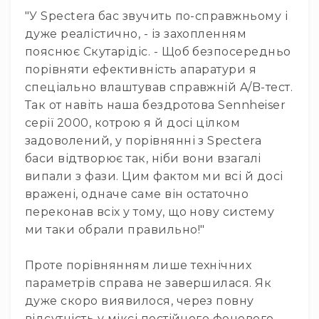
Стаціонарні
"У Spectera бас звучить по-справжньому і
Накамерні
дуже реалістично, - із захопленням
Аксесуари
пояснює Скутарідіс. - Щоб безпосередньо
та
порівняти ефективність апаратури я
компоненти
спеціально влаштував справжній A/B-тест.
Програвачі/
Так от навіть наша бездротова Sennheiser
ресівери/
серії 2000, котрою я й досі цілком
ЦАПи
задоволений, у порівнянні з Spectera
Програвачі
вінілу
баси відтворює так, ніби вони взагалі
випали з фази. Цим фактом ми всі й досі
Ресивери
та
вражені, одначе саме він остаточно
програвачі
переконав всіх у тому, що нову систему
ЦАПи
ми таки обрали правильно!"
та
підсилювачі
Проте порівнянням лише технічних
Док-
параметрів справа не завершилася. Як
станції
дуже скоро виявилося, через повну
Аксесуари
відсутність у міксі постійного фонового