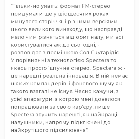
IP
"Тільки-но уявіть: формат FM-стерео
телефонії
придумали ще у шістдесятих роках
Для
минулого сторіччя, і різними версіями
офісів
цього великого винаходу, що насправді
та
колл-
мало чим різняться від оригіналу, ми всі
центрів
користувалися аж до сьогодні, -
Аксесуари
розповідає з посмішкою Сол Скутарідіс. -
і
У порівнянні з технологією Spectera то
комплектуючі
якесь просто 'штучне стерео'. Spectera ж -
Рішення
це нарешті реальна інновація. В ній немає
для
ніяких компандерів, і фонового шуму як
трансляцій
такого взагалі не існує. Чесно кажучи, з
звуку
Готові
усієї апаратури, з котрою мені довелося
комплекти
попрацювати за свою кар'єру, лише
для
Spectera звучить нарешті, як найкращі
нарад
навушники, напряму підключені до
і
конференцій
найкрутішого підсилювача".
Спікерфони