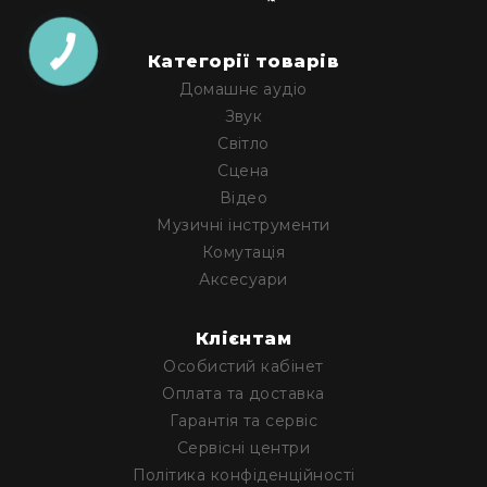
та
домашніх
студій
Категорії товарів
Для
Домашнє аудіо
перегляду
Звук
фільмів/
ТБ
Світло
Сцена
Для
людей
Відео
з
Музичні інструменти
вадами
Комутація
слуху
Аксесуари
Аксесуари
Товари
Клієнтам
для
Особистий кабінет
геймерів/
блогерів
Оплата та доставка
Гарнітури
Гарантія та сервіс
Мікрофони
Сервісні центри
Політика конфіденційності
Звукові