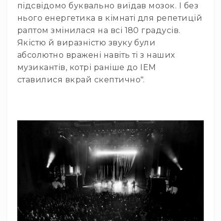
Прилади
підсвідомо буквально виїдав мозок. І без
цифрові
нього енергетика в кімнаті для репетицій
Статичне
раптом змінилася на всі 180 градусів.
світло
Якістю й виразністю звуку були
Прилади
абсолютно вражені навіть ті з наших
LED
музикантів, котрі раніше до IEM
Прилади
ставилися вкрай скептично".
LED
мультиспектральні
Прилади
LED
мултичіпові
Прилади
з
газоразрядною
лампою
Прилади
з
вольфрамовою
лампою