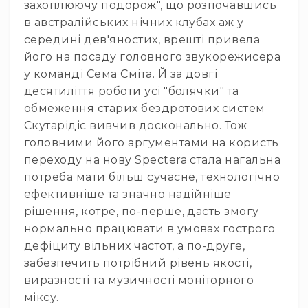
людей
захоплюючу подорож", що розпочавшись
з
в австралійських нічних клубах аж у
вадами
середині дев'яностих, врешті привела
слуху
його на посаду головного звукорежисера
Підсилення
у команді Сема Сміта. Й за довгі
для
десятиліття роботи усі "болячки" та
навушників
обмеження старих бездротових систем
Аксесуари
Скутарідіс вивчив досконально. Тож
і
комплектуючі
головними його аргументами на користь
переходу на нову Spectera стала нагальна
Гарнітури
Для
потреба мати більш сучасне, технологічно
трансляцій
ефективніше та значно надійніше
і
рішення, котре, по-перше, дасть змогу
ТБ
нормально працювати в умовах гострого
Для
дефіциту вільних частот, а по-друге,
геймерів/
забезпечить потрібний рівень якості,
блогерів
виразності та музичності моніторного
Для
міксу.
домашньої