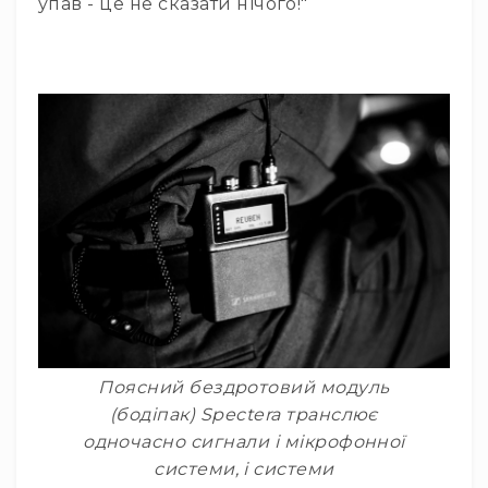
упав - це не сказати нічого!"
і
комплектуючі
Камери
Відеокамери
Фотокамери
PTZ
камери
Відеобари
Вебкамери
Екрани
та
панелі
Проекційні
екрани
Відеопанелі
Поясний бездротовий модуль
(бодіпак) Spectera транслює
Аксесуари
і
одночасно сигнали і мікрофонної
комплектуючі
системи, і системи