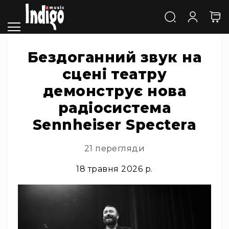
Каталог
Звук
Акустичні
системи
Бездоганний звук на
та
сцені театру
компоненти
Активні
демонструє нова
АС
радіосистема
Пасивні
АС
Sennheiser Spectera
Сабвуфери
21 перегляди
Саундбари
Сценічні
18 травня 2026 р.
монітори
Cтудійні
монітори
Автономна
акустика