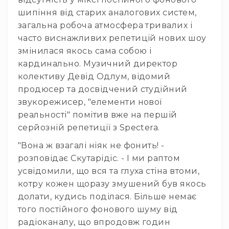
та
шипіння від старих аналогових систем,
комплектуючі
загальна робоча атмосфера тривалих і
Світло
часто виснажливих репетицій нових шоу
Динамічне
змінилася якось сама собою і
світло
Прилади
кардинально. Музичний директор
LED
колективу Девід Одлум, відомий
Прилади
продюсер та досвідчений студійний
LED
звукорежисер, "елементи нової
мультиспектральні
реальності" помітив вже на першій
Прилади
серйозній репетиції з Spectera.
LED
мултичіпові
"Вона ж взагалі ніяк не фонить! -
розповідає Скутарідіс. - І ми раптом
Прилади
з
усвідомили, що вся та глуха стіна втоми,
газоразрядною
котру кожен щоразу змушений був якось
лампою
долати, кудись поділася. Більше немає
Прилади
того постійного фонового шуму від
лазерні
радіоканалу, що впродовж годин