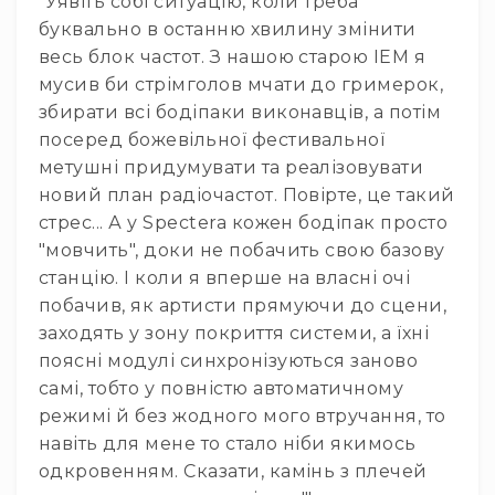
"Уявіть собі ситуацію, коли треба
лебідки
буквально в останню хвилину змінити
Підйомники
весь блок частот. З нашою старою IEM я
Ферми
мусив би стрімголов мчати до гримерок,
та
збирати всі бодіпаки виконавців, а потім
комплектуючі
посеред божевільної фестивальної
Елементи
метушні придумувати та реалізовувати
сценічної
новий план радіочастот. Повірте, це такий
підлоги
стрес... А у Spectera кожен бодіпак просто
Комплекти
"мовчить", доки не побачить свою базову
сценічних
станцію. І коли я вперше на власні очі
стійок
побачив, як артисти прямуючи до сцени,
Різне
заходять у зону покриття системи, а їхні
Відео
поясні модулі синхронізуються заново
Проектори
самі, тобто у повністю автоматичному
Проектори
режимі й без жодного мого втручання, то
Інтерактивні
навіть для мене то стало ніби якимось
дошки
одкровенням. Сказати, камінь з плечей
Аксесуари