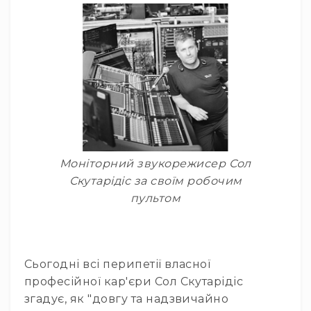
та
комплектуючі
Навушники
Універсальні
Для
аудіофілів
Для
спорту
Для
моніторингу
Моніторний звукорежисер Сол
Для
Скутарідіс за своїм робочим
Dj
пультом
та
студій
Для
перегляду
Сьогодні всі перипетії власної
фільмів/
ТБ
професійної кар'єри Сол Скутарідіс
згадує, як "довгу та надзвичайно
Для