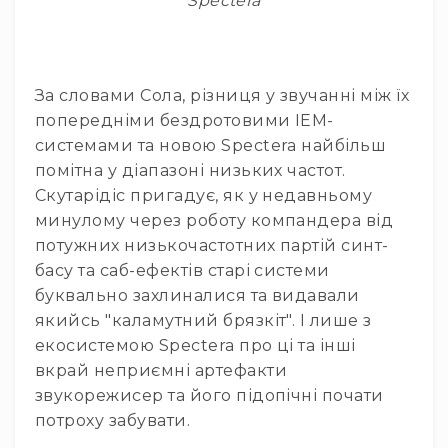
Spectera
та
консолі
Аудіоінтерфейси
За словами Сола, різниця у звучанні між їх
Процесори
та
попередніми бездротовими IEM-
кросовери
системами та новою Spectera найбільш
Сплітери,
помітна у діапазоні низьких частот.
суматори,
Скутарідіс пригадує, як у недавньому
ді-
минулому через роботу компандера від
бокси
потужних низькочастотних партій синт-
Аксесуари
басу та саб-ефектів старі системи
та
буквально захлиналися та видавали
компоненти
якийсь "каламутний брязкіт". І лише з
Аудикомп'ютери
екосистемою Spectera про ці та інші
Програмне
вкрай неприємні артефакти
забезпечення
звукорежисер та його підопічні почати
Рекордери
потроху забувати.
Портативні