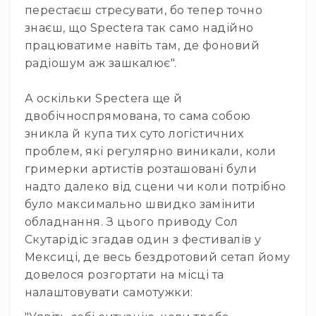
Диммерні
перестаєш стресувати, бо тепер точно
контролери
знаєш, що Spectera так само надійно
Сплітери,
працюватиме навіть там, де фоновий
розподільники
радіошум аж зашкалює".
Контролери
для
А оскільки Spectera ще й
управління
двобічноспрямована, то сама собою
світлом
зникла й купа тих суто логістичних
DMX
проблем, які регулярно виникали, коли
декодери
гримерки артистів розташовані були
Аксесуари
надто далеко від сцени чи коли потрібно
Кріплення
було максимально швидко замінити
для
світлових
обладнання. З цього приводу Сол
приладів
Скутарідіс згадав один з фестивалів у
Лампи
Мексиці, де весь бездротовий сетап йому
довелося розгортати на місці та
Інше
налаштовувати самотужки:
Сцена
Талі,