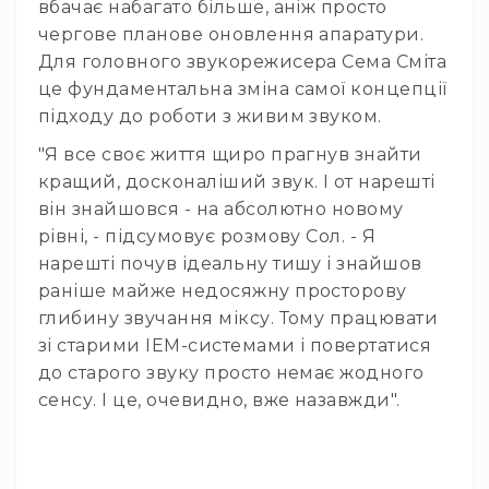
ударні
вбачає набагато більше, аніж просто
та
чергове планове оновлення апаратури.
перкусія
Для головного звукорежисера Сема Сміта
Механіка,
це фундаментальна зміна самої концепції
стійки
підходу до роботи з живим звуком.
та
педалі
"Я все своє життя щиро прагнув знайти
Палички
кращий, досконаліший звук. І от нарешті
Пластики
він знайшовся - на абсолютно новому
рівні, - підсумовує розмову Сол. - Я
Стільчики
нарешті почув ідеальну тишу і знайшов
Аксесуари
раніше майже недосяжну просторову
та
комплектуючі
глибину звучання міксу. Тому працювати
зі старими IEM-системами і повертатися
Клавішні
інструменти
до старого звуку просто немає жодного
Піаніно
сенсу. І це, очевидно, вже назавжди".
та
роялі
Цифрові