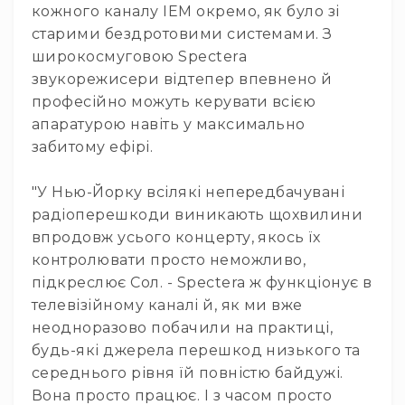
Генератори
кожного каналу IEM окремо, як було зі
піни
старими бездротовими системами. З
Генератори
широкосмуговою Spectera
вогню
звукорежисери відтепер впевнено й
Генератори
професійно можуть керувати всією
мильних
апаратурою навіть у максимально
бульбашок
забитому ефірі.
Рідина
для
"У Нью-Йорку всілякі непередбачувані
генераторів
радіоперешкоди виникають щохвилини
Управління
впродовж усього концерту, якось їх
світлом
контролювати просто неможливо,
DMX-
інтерфейси
підкреслює Сол. - Spectera ж функціонує в
телевізійному каналі й, як ми вже
DMX
контролери
неодноразово побачили на практиці,
будь-які джерела перешкод низького та
Приймально-
передавачі
середнього рівня їй повністю байдужі.
DMX
Вона просто працює. І з часом просто