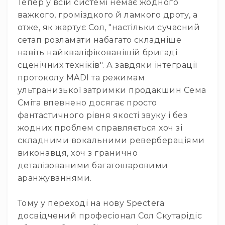
Тепер у всій системі немає жодного
гітари
важкого, громіздкого й ламкого дроту, а
Класичні
отже, як жартує Сол, "настільки сучасний
гітари
сетап розламати набагато складніше
Гітарні
навіть найкваліфікованішій бригаді
підсилювачі
сценічних техніків". А завдяки інтеграції
Гітарні
протоколу MADI та режимам
кабінети
ультранизької затримки продакшин Сема
Комбопідсилювачі
Сміта впевнено досягає просто
Аксесуари
фантастичного рівня якості звуку і без
та
жодних проблем справляється хоч зі
компоненти
складними вокальними ревербераціями
Ударні
виконавця, хоч з гранично
інструменти
деталізованими багатошаровими
Акустичні
аранжуваннями.
ударні
та
перкусія
Тому у переході на нову Spectera
Електроні
досвідчений професіонал Сол Скутарідіс