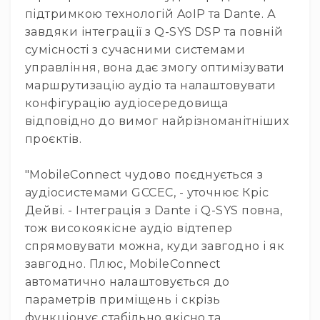
IP
підтримкою технологій AoIP та Dante. А
телефонії
завдяки інтеграції з Q-SYS DSP та повній
Для
сумісності з сучасними системами
офісів
управління, вона дає змогу оптимізувати
та
колл-
маршрутизацію аудіо та налаштовувати
центрів
конфігурацію аудіосередовища
Аксесуари
відповідно до вимог найрізноманітніших
і
проєктів.
комплектуючі
Рішення
"MobileConnect чудово поєднується з
для
аудіосистемами GCCEC, - уточнює Кріс
трансляцій
Дейві. - Інтеграція з Dante і Q-SYS повна,
звуку
Готові
тож високоякісне аудіо відтепер
комплекти
спрямовувати можна, куди завгодно і як
для
завгодно. Плюс, MobileConnect
нарад
автоматично налаштовується до
і
конференцій
параметрів приміщень і скрізь
функціонує стабільно якісно та
Спікерфони