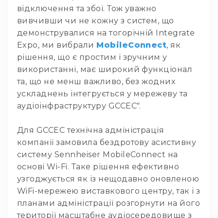
людей
відключення та збої. Тож уважно
з
вивчивши чи не кожну з систем, що
вадами
слуху
демонструвалися на тогорічній Integrate
Expo, ми вибрали
MobileConnect
, як
Підсилення
для
рішення, що є простим і зручним у
навушників
використанні, має широкий функціонал
Аксесуари
та, що не менш важливо, без жодних
і
ускладнень інтегрується у мережеву та
комплектуючі
аудіоінфраструктуру GCCEC".
Гарнітури
Для
Для GCCEC технічна адміністрація
трансляцій
компанії замовила бездротову асистивну
і
ТБ
систему Sennheiser MobileConnect на
основі Wi-Fi. Таке рішення ефективно
Для
геймерів/
узгоджується як із нещодавно оновленою
блогерів
WiFi-мережею виставкового центру, так і з
Для
планами адміністрації розгорнути на його
домашньої
території масштабне аудіосередовище з