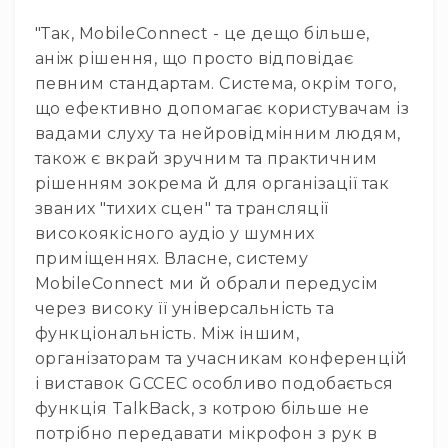
Диммерні
контролери
"Так, MobileConnect - це дещо більше,
аніж рішення, що просто відповідає
Сплітери,
розподільники
певним стандартам. Система, окрім того,
що ефективно допомагає користувачам із
Контролери
для
вадами слуху та нейровідмінним людям,
управління
також є вкрай зручним та практичним
світлом
рішенням зокрема й для організації так
DMX
званих "тихих сцен" та трансляції
декодери
високоякісного аудіо у шумних
Аксесуари
приміщеннях. Власне, систему
Кріплення
MobileConnect ми й обрали передусім
для
через високу її універсальність та
світлових
приладів
функціональність. Між іншим,
організаторам та учасникам конференцій
Лампи
і виставок GCCEC особливо подобається
Інше
функція TalkBack, з котрою більше не
Сцена
потрібно передавати мікрофон з рук в
Талі,