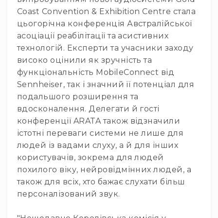
та
Coast Convention & Exhibition Centre стала
консолі
цьогорічна конференція Австралійської
Аудіоінтерфейси
асоціації реабілітації та асистивних
технологій. Експерти та учасники заходу
Процесори
та
високо оцінили як зручність та
кросовери
функціональність MobileConnect від
Сплітери,
Sennheiser, так і значний її потенціал для
суматори,
подальшого розширення та
ді-
вдосконалення. Делегати й гості
бокси
конференції ARATA також відзначили
Аксесуари
істотні переваги системи не лише для
та
людей із вадами слуху, а й для інших
компоненти
користувачів, зокрема для людей
Аудикомп'ютери
похилого віку, нейровідмінних людей, а
Програмне
також для всіх, хто бажає слухати більш
забезпечення
персоналізований звук.
Рекордери
Портативні