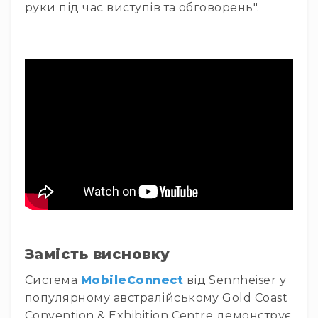
руки під час виступів та обговорень".
лебідки
Підйомники
Ферми
та
комплектуючі
Елементи
сценічної
підлоги
Комплекти
сценічних
стійок
Різне
Відео
Проектори
Проектори
Замість висновку
Інтерактивні
Система
MobileConnect
від Sennheiser у
дошки
популярному австралійському Gold Coast
Аксесуари
Convention & Exhibition Centre демонструє