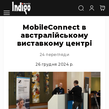
Каталог
Звук
Акустичні
системи
MobileConnect в
та
австралійському
компоненти
Активні
виставкому центрі
АС
Пасивні
24 перегляди
АС
Сабвуфери
26 грудня 2024 р.
Саундбари
Сценічні
монітори
Cтудійні
монітори
Автономна
акустика