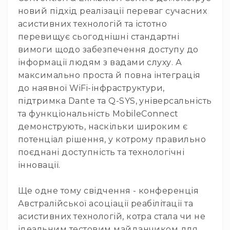
і
новий підхід реалізації переваг сучасних
комплектуючі
асистивних технологій та істотно
Камери
перевищує сьогоднішні стандартні
Відеокамери
вимоги щодо забезпечення доступу до
Фотокамери
інформації людям з вадами слуху. А
PTZ
максимально проста й повна інтеграція
камери
до наявної WiFi-інфраструктури,
Відеобари
підтримка Dante та Q-SYS, універсальність
Вебкамери
та функціональність MobileConnect
Екрани
демонструють, наскільки широким є
та
потенціал рішення, у котрому правильно
панелі
поєднані доступність та технологічні
Проекційні
інновації.
екрани
Відеопанелі
Ще одне тому свідчення - конференція
Аксесуари
Австралійської асоціації реабілітації та
і
асистивних технологій, котра стала чи не
комплектуючі
ідеальним тестовим майданчиком для