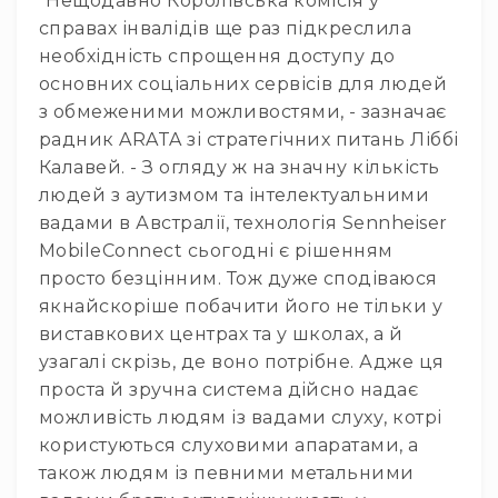
"Нещодавно Королівська комісія у
Стаціонарні
справах інвалідів ще раз підкреслила
Накамерні
необхідність спрощення доступу до
Аксесуари
основних соціальних сервісів для людей
та
з обмеженими можливостями, - зазначає
компоненти
радник ARATA зі стратегічних питань Ліббі
Програвачі/
Калавей. - З огляду ж на значну кількість
ресівери/
людей з аутизмом та інтелектуальними
ЦАПи
вадами в Австралії, технологія Sennheiser
Програвачі
вінілу
MobileConnect сьогодні є рішенням
просто безцінним. Тож дуже сподіваюся
Ресивери
та
якнайскоріше побачити його не тільки у
програвачі
виставкових центрах та у школах, а й
ЦАПи
узагалі скрізь, де воно потрібне. Адже ця
та
проста й зручна система дійсно надає
підсилювачі
можливість людям із вадами слуху, котрі
Док-
користуються слуховими апаратами, а
станції
також людям із певними метальними
Аксесуари