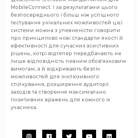
Пульти
MobileConnect. І за результатами цього
та
комутатори
безпосереднього і більш ніж успішного
Пульти
тестування унікальних можливостей цієї
Матричні
системи можна з упевненістю говорити
комутатори
про принципово нові стандарти якості й
Аксесуари
ефективності для сучасних асистивних
і
рішень, котрі відтепер передбачають не
комплектуючі
лише відповідність певним обов'язковим
Аксесуари
вимогам, а й відкривають безліч
Музичні
можливостей для інклюзивного
інструменти
спілкування, розширення аудиторії
Гітари
заходів та створення максимально
та
позитивних вражень для кожного їх
гітарне
обладнання
учасника.
Електрогітари
Бас-
гітари
Акустичні