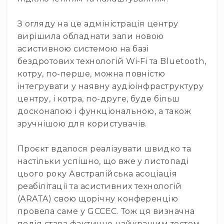
RF
кабелі
З огляду на це адміністрація центру
вирішила обладнати зали новою
RF
роз'їєми
асистивною системою на базі
бездротових технологій Wi-Fi та Bluetooth,
Тайм-
коди
котру, по-перше, можна повністю
Генератори
інтегрувати у наявну аудіоінфраструктуру
тайм-
центру, і котра, по-друге, буде більш
кодів
досконалою і функціональною, а також
Приймачі
зручнішою для користувачів.
та
передавачі
Проєкт вдалося реалізувати швидко та
Дисплеї
настільки успішно, що вже у листопаді
Аксесуари
цього року Австралійська асоціація
та
реабілітації та асистивних технологій
комплектуючі
(ARATA) свою щорічну конференцію
Мікрофони
провела саме у GCCEC. Тож ця визначна
Студійні
подія стала фактично найкращим тестом