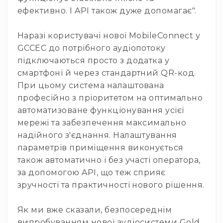
ефективно. І API також дуже допомагає".
Конференційні
системи
Наразі користувачі нової MobileConnect у
Бари
GCCEC до потрібного аудіопотоку
Системи
підключаються просто з додатка у
синхронного
смартфоні й через стандартний QR-код.
перекладу
При цьому система налаштована
Презентаційні/
професійно з пріоритетом на оптимально
екскурсійні
системи
автоматизоване функціонування усієї
мережі та забезпечення максимально
Системи
службового
надійного з'єднання. Налаштування
зв'язку
параметрів приміщення виконується
Панелі
також автоматично і без участі оператора,
керування
за допомогою API, що теж сприяє
Процесори
зручності та практичності нового рішення.
та
обробка
Як ми вже сказали, безпосереднім
звуку
випробуванням нової аудіосистеми Gold
Мікшери