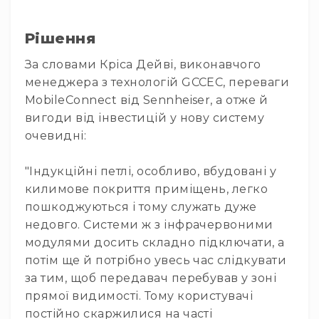
та
комплектуючі
Навушники
Рішення
Універсальні
За словами Кріса Дейві, виконавчого
Для
менеджера з технологій GCCEC, переваги
аудіофілів
MobileConnect від Sennheiser, а отже й
Для
вигоди від інвестицій у нову систему
спорту
очевидні:
Для
моніторингу
"Індукційні петлі, особливо, вбудовані у
Для
килимове покриття приміщень, легко
Dj
пошкоджуються і тому служать дуже
та
студій
недовго. Системи ж з інфрачервоними
модулями досить складно підключати, а
Для
перегляду
потім ще й потрібно увесь час слідкувати
фільмів/
за тим, щоб передавач перебував у зоні
ТБ
прямої видимості. Тому користувачі
Для
постійно скаржилися на часті