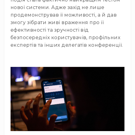
Вокальні
нової системи. Адже захід не лише
Інструментальні
продемонстрував її можливості, а й дав
USB-
змогу зібрати живі враження про її
мікрофони
ефективності та зручності від
Конференційні
безпосередніх користувачів, профільних
Петличні
експертів та інших делегатів конференції.
З
оголов'ям
Накамерні
Для
мобільних
пристроїв
Всі
мікрофони
Мікрофонне
підсилення
Аксесуари