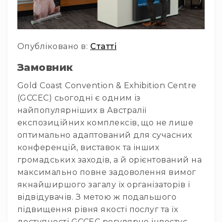
Інсталяційна
акустика
Лінійні
масиви
Опубліковано в:
Статті
Підсилювачі
Замовник
потужності
Gold Coast Convention & Exhibition Centre
Підсилювачі
трансляційні
(GCCEC) сьогодні є одним із
найпопулярніших в Австралії
Портативні
акустичні
експозиційних комплексів, що не лише
системи
оптимально адаптований для сучасних
Аксесуари
конференцій, виставок та інших
та
громадських заходів, а й орієнтований на
комплектуючі
максимально повне задоволення вимог
Радіосистеми
якнайширшого загалу їх організаторів і
Портативні
відвідувачів. З метою ж подальшого
системи
підвищення рівня якості послуг та їх
Стаціонарні
доступності GCCEC регулярно інвестує