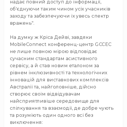
надає повний доступ до інформації,
Генератори
піни
об'єднуючи таким чином усіх учасників
заходу та забезпечуючи їх увесь спектр
Генератори
вогню
вражень".
Генератори
мильних
На думку ж Кріса Дейві, завдяки
бульбашок
MobileConnect конференц-центр GCCEC
Рідина
не лише повною мірою відповідає
для
сучасним стандартам асистивного
генераторів
сервісу, а й став новим еталоном за
Управління
рівнем інклюзивності та технологічних
світлом
інновацій для виставкових комплексів
DMX-
Австралії та, найголовніше, дійсно
інтерфейси
створює своїм відвідувачам
DMX
найсприятливіше середовище для
контролери
спілкування та взаємодії, де добре чують
Приймально-
та розуміють один одного всі без
передавачі
DMX
виключення: