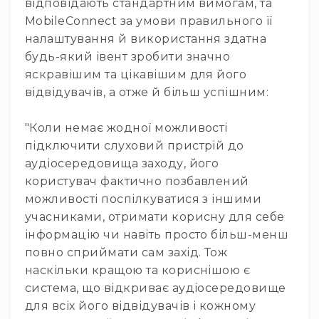
відповідають стандартним вимогам, та
Архітектурне
MobileConnect за умови правильного її
освітлення
налаштування й використання здатна
Для
приміщень
будь-який івент зробити значно
яскравішим та цікавішим для його
Просто
неба
відвідувачів, а отже й більш успішним:
Для
занурення
"Коли немає жодної можливості
підключити слуховий пристрій до
Ефекти
Стробоскопи
аудіосередовища заходу, його
користувач фактично позбавлений
Лазери
можливості поспілкуватися з іншими
Конфетті
учасниками, отримати корисну для себе
машини
інформацію чи навіть просто більш-менш
Генератори
повно сприймати сам захід. Тож
диму/
туману
наскільки кращою та кориснішою є
система, що відкриває аудіосередовище
Генератори
снігу
для всіх його відвідувачів і кожному