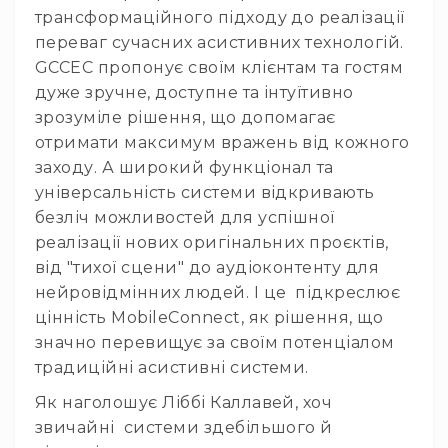
Прилади
трансформаційного підходу до реалізації
цифрові
переваг сучасних асистивних технологій.
Статичне
GCCEC пропонує своїм клієнтам та гостям
світло
дуже зручне, доступне та інтуїтивно
Прилади
LED
зрозуміле рішення, що допомагає
отримати максимум вражень від кожного
Прилади
LED
заходу. А широкий функціонал та
мультиспектральні
універсальність системи відкривають
Прилади
безліч можливостей для успішної
LED
реалізації нових оригінальних проєктів,
мултичіпові
від "тихої сцени" до аудіоконтенту для
Прилади
нейровідмінних людей. І це підкреслює
з
цінність MobileConnect, як рішення, що
газоразрядною
значно перевищує за своїм потенціалом
лампою
традиційні асистивні системи.
Прилади
з
Як наголошує Ліббі Каллавей, хоч
вольфрамовою
звичайні системи здебільшого й
лампою