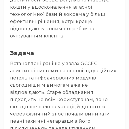
системи
кошти у вдосконалення власної
Моніторінг
технологічної бази й зокрема у більш
(IEM)
ефективні рішення, котрі краще
Приймачі
відповідають новим потребам та
Передавачі
очікуванням клієнтів.
Мікрофонні
голови
Задача
Всі
радіосистеми
Встановлені раніше у залах GCCEC
Аксесуари
асистивні системи на основі індукційних
та
петель та інфрачервоних модулів
комплектуючі
сьогоднішнім вимогам вже не
Антени
відповідають. Старе обладнання
та
підходить не всім користувачам, воно
антенне
складніше в експлуатації, й до того ж
обладнання
Антени
через фізичний знос почали виникати
певні технічні негаразди з його
RF
розподіл
підключенням та налаштуванням.