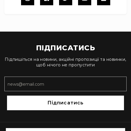
гітари
Класичні
гітари
Гітарні
підсилювачі
Гітарні
ПІДПИСАТИСЬ
кабінети
Комбопідсилювачі
Підпишіться на новини, акційні пропозиції та новинки,
щоб нічого не пропустити
Аксесуари
та
компоненти
Ударні
інструменти
Акустичні
Підписатись
ударні
та
перкусія
Електроні