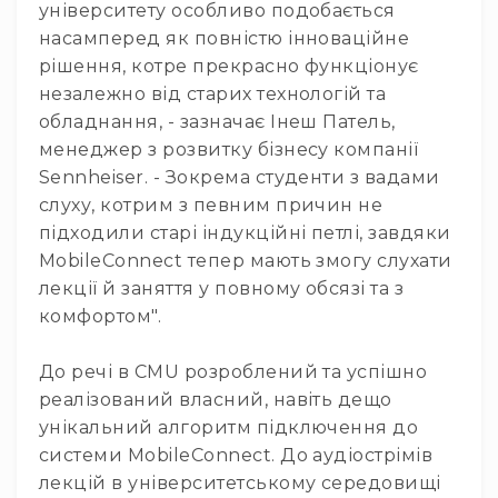
та
університету особливо подобається
домашніх
насамперед як повністю інноваційне
студій
рішення, котре прекрасно функціонує
Для
незалежно від старих технологій та
перегляду
обладнання, - зазначає Інеш Патель,
фільмів/
ТБ
менеджер з розвитку бізнесу компанії
Sennheiser. - Зокрема студенти з вадами
Для
людей
слуху, котрим з певним причин не
з
підходили старі індукційні петлі, завдяки
вадами
MobileConnect тепер мають змогу слухати
слуху
лекції й заняття у повному обсязі та з
Аксесуари
комфортом".
Товари
для
До речі в CMU розроблений та успішно
геймерів/
реалізований власний, навіть дещо
блогерів
Гарнітури
унікальний алгоритм підключення до
системи MobileConnect. До аудіострімів
Мікрофони
лекцій в університетському середовищі
Звукові