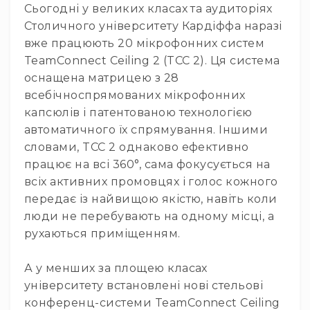
Стаціонарні
Сьогодні у великих класах та аудиторіях
Столичного університету Кардіффа наразі
Накамерні
вже працюють 20 мікрофонних систем
Аксесуари
TeamConnect Ceiling 2 (TCC 2). Ця система
та
компоненти
оснащена матрицею з 28
всебічноспрямованих мікрофонних
Програвачі/
ресівери/
капсюлів і патентованою технологією
ЦАПи
автоматичного їх спрямування. Іншими
Програвачі
словами, TCC 2 однаково ефективно
вінілу
працює на всі 360°, сама фокусується на
Ресивери
всіх активних промовцях і голос кожного
та
передає із найвищою якістю, навіть коли
програвачі
люди не перебувають на одному місці, а
ЦАПи
рухаються приміщенням.
та
підсилювачі
А у менших за площею класах
Док-
станції
університету встановлені нові стельові
конференц-системи TeamConnect Ceiling
Аксесуари