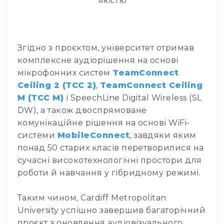
якістю
та
комплектуючі
Навушники
Універсальні
Згідно з проєктом, університет отримав
Для
комплексне аудіорішення на основі
аудіофілів
мікрофонних систем
TeamConnect
Для
Ceiling 2 (TCC 2)
,
TeamConnect Ceiling
спорту
M (TCC M)
і SpeechLine Digital Wireless (SL
Для
DW), а також двоспрямоване
моніторингу
комунікаційне рішення на основі WiFi-
Для
системи
MobileConnect
, завдяки яким
Dj
та
понад 50 старих класів перетворилися на
студій
сучасні високотехнологічні простори для
Для
роботи й навчання у гібридному режимі.
перегляду
фільмів/
Таким чином, Cardiff Metropolitan
ТБ
University успішно завершив багаторічний
Для
проєкт з оновлення аудіовізуального