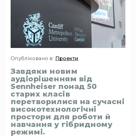
Інсталяційна
акустика
Лінійні
масиви
Підсилювачі
потужності
Підсилювачі
Опубліковано в:
Проекти
трансляційні
Портативні
Завдяки новим
акустичні
аудіорішенням від
системи
Sennheiser понад 50
Аксесуари
старих класів
та
перетворилися на сучасні
комплектуючі
високотехнологічні
Радіосистеми
простори для роботи й
Портативні
системи
навчання у гібридному
режимі.
Стаціонарні