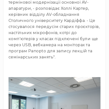
IP
термінової модернізації основної AV-
телефонії
апаратури, - розповідає Холлі Картер,
Для
керівник відділу AV-обладнання
офісів
Столичного університету Кардіффа. - Це
та
стосувалося передусім старих проєкторів,
колл-
настільних мікрофонів, котрі до
центрів
комп'ютерів у класах підключені були ще
Аксесуари
через USB, вебкамера на моніторах та
і
комплектуючі
програм Panopto для запису лекцій та
семінарських занять".
Рішення
для
трансляцій
звуку
Готові
комплекти
для
нарад
і
конференцій
Спікерфони