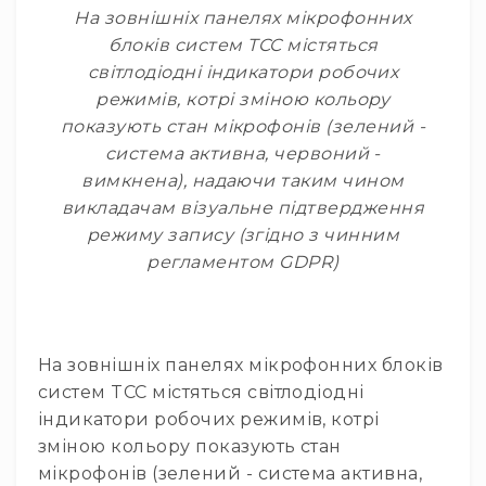
Генератори
На зовнішніх панелях мікрофонних
піни
блоків систем TCC містяться
Генератори
світлодіодні індикатори робочих
вогню
режимів, котрі зміною кольору
Генератори
показують стан мікрофонів (зелений -
мильних
система активна, червоний -
бульбашок
вимкнена), надаючи таким чином
Рідина
викладачам візуальне підтвердження
для
режиму запису (згідно з чинним
генераторів
регламентом GDPR)
Управління
світлом
DMX-
інтерфейси
На зовнішніх панелях мікрофонних блоків
DMX
контролери
систем TCC містяться світлодіодні
індикатори робочих режимів, котрі
Приймально-
передавачі
зміною кольору показують стан
DMX
мікрофонів (зелений - система активна,