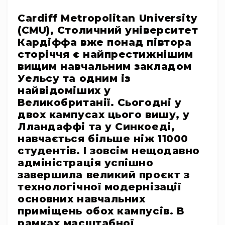
системи
Cardiff Metropolitan University
Моніторінг
(IEM)
(CMU), Столичний університет
Кардіффа вже понад півтора
Приймачі
сторіччя є найпрестижнішим
Передавачі
вищим навчальним закладом
Мікрофонні
Уельсу та одним із
голови
найвідоміших у
Всі
Великобританії. Сьогодні у
радіосистеми
двох кампусах цього вишу, у
Аксесуари
Лландаффі та у Синкоеді,
та
навчається більше ніж 11000
комплектуючі
студентів. І зовсім нещодавно
Антени
адміністрація успішно
та
завершила великий проєкт з
антенне
технологічної модернізації
обладнання
основних навчальних
Антени
приміщень обох кампусів. В
RF
рамках масштабної
розподіл