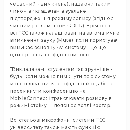
Диммерні
червоний - вимкнена), надаючи таким
контролери
чином викладачам візуальне
Сплітери,
підтвердження режиму запису (згідно з
розподільники
чинним регламентом GDPR). Крім того,
Контролери
всі TCC також налаштовані на автоматичне
для
вимкнення звуку (Mute), коли користувач
управління
вимикає основну AV-систему - це ще
світлом
один рівень конфіденційності.
DMX
декодери
"Викладачам і студентам так зручніше -
Аксесуари
будь-коли можна вимкнути всю систему
Кріплення
й поспілкуватися конфіденційно, або ж
для
світлових
перемкнути конференцію на
приладів
MobileConnect і транслювати розмову в
Лампи
режимі стріму", - пояснює Холлі Картер.
Інше
Всі стельові мікрофонні системи TCC
Сцена
університету також мають функцію
Талі,