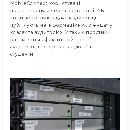
MobileConnect користувачі
карти
підключаються через відповідні PIN-
Веб-
коди, котрі викладачі заздалегідь
камери
публікують на інформаційних стендах у
Аксесуари
класах та аудиторіях. У такий простий і
Гарнітури
разом з тим ефективний спосіб
Для
аудіолекції тепер "відвідують" всі
геймерів/
блогерів/
студенти.
влогерів
Для
домашньої
IP
телефонії
Для
офісів
та
колл-
центрів
Аксесуари