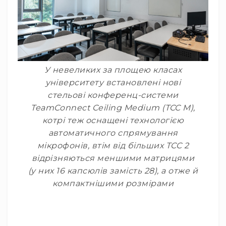
Конференційні
системи
Бари
Системи
синхронного
У невеликих за площею класах
перекладу
університету встановлені нові
Презентаційні/
стельові конференц-системи
екскурсійні
TeamConnect Ceiling Medium (TCC M),
системи
котрі теж оснащені технологією
Системи
автоматичного спрямування
службового
зв'язку
мікрофонів, втім від більших TCC 2
відрізняються меншими матрицями
Панелі
керування
(у них 16 капсюлів замість 28), а отже й
компактнішими розмірами
Процесори
та
обробка
звуку
Мікшери