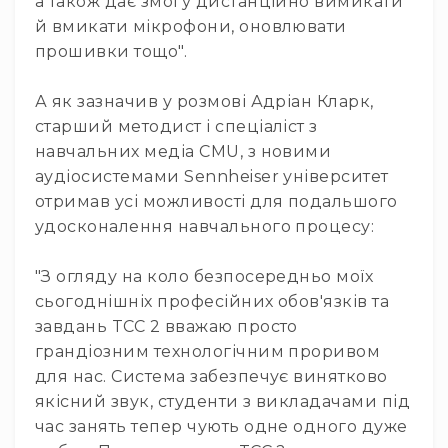
а також дає змогу дистанційно вимикати
й вмикати мікрофони, оновлювати
прошивки тощо".
А як зазначив у розмові Адріан Кларк,
старший методист і спеціаліст з
навчальних медіа CMU, з новими
аудіосистемами Sennheiser університет
отримав усі можливості для подальшого
удосконалення навчального процесу:
"З огляду на коло безпосередньо моїх
сьогоднішніх професійних обов'язків та
завдань TCC 2 вважаю просто
грандіозним технологічним проривом
для нас. Система забезпечує винятково
якісний звук, студенти з викладачами під
час занять тепер чують одне одного дуже