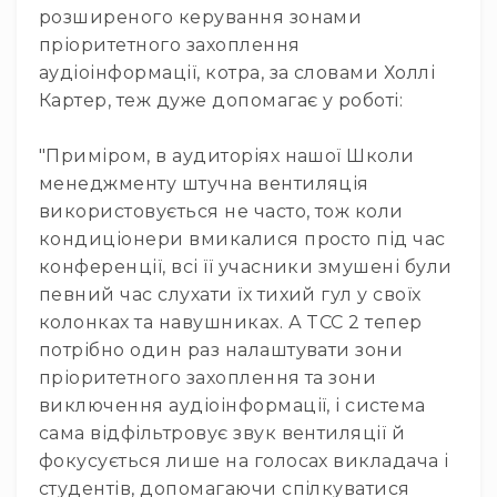
лебідки
розширеного керування зонами
пріоритетного захоплення
Підйомники
аудіоінформації, котра, за словами Холлі
Ферми
Картер, теж дуже допомагає у роботі:
та
комплектуючі
"Приміром, в аудиторіях нашої Школи
Елементи
сценічної
менеджменту штучна вентиляція
підлоги
використовується не часто, тож коли
Комплекти
кондиціонери вмикалися просто під час
сценічних
конференції, всі її учасники змушені були
стійок
певний час слухати їх тихий гул у своїх
Різне
колонках та навушниках. А TCC 2 тепер
Відео
потрібно один раз налаштувати зони
Проектори
пріоритетного захоплення та зони
Проектори
виключення аудіоінформації, і система
Інтерактивні
сама відфільтровує звук вентиляції й
дошки
фокусується лише на голосах викладача і
Аксесуари
студентів, допомагаючи спілкуватися