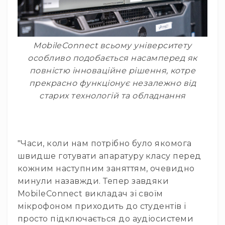
Мікрофони
Для
геймерів
та
MobileConnect всьому університету
блогерів
особливо подобається насамперед як
Для
повністю інноваційне рішення, котре
домашніх
студій
прекрасно функціонує незалежно від
старих технологій та обладнання
Для
домашнього
караоке
Для
запису
"Часи, коли нам потрібно було якомога
через
швидше готувати апаратуру класу перед
смартфон
кожним наступним заняттям, очевидно
Аксесуари
минули назавжди. Тепер завдяки
Діктофони
MobileConnect викладач зі своїм
мікрофоном приходить до студентів і
Акустичні
системи
просто підключається до аудіосистеми