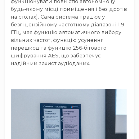
функціонувати повністю автономно (у
Пульти
та
будь-якому місці приміщення і без дротів
комутатори
на столах). Сама система працює у
Пульти
безліцензійному частотному діапазоні 1.9
Матричні
ГГц, має функцію автоматичного вибору
комутатори
вільних частот, функцію усунення
Аксесуари
перешкод та функцію 256-бітового
і
шифрування AES, що забезпечує
комплектуючі
надійний захист аудіоданих.
Аксесуари
Музичні
інструменти
Гітари
та
гітарне
обладнання
Електрогітари
Бас-
гітари
Акустичні