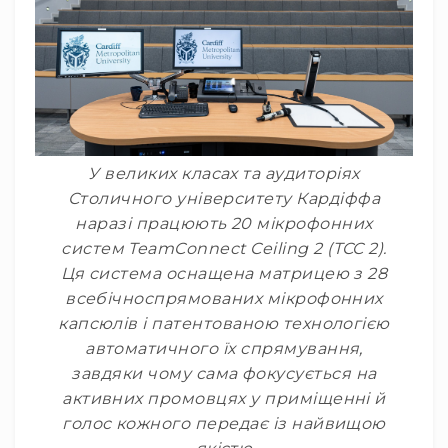
Вокальні
Інструментальні
USB-
мікрофони
Конференційні
Петличні
У великих класах та аудиторіях
З
Столичного університету Кардіффа
оголов'ям
наразі працюють 20 мікрофонних
Накамерні
систем TeamConnect Ceiling 2 (TCC 2).
Для
Ця система оснащена матрицею з 28
мобільних
всебічноспрямованих мікрофонних
пристроїв
капсюлів і патентованою технологією
Всі
автоматичного їх спрямування,
мікрофони
завдяки чому сама фокусується на
Мікрофонне
активних промовцях у приміщенні й
підсилення
голос кожного передає із найвищою
Аксесуари