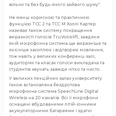
і
вільно та без будь-якого зайвого шуму".
комплектуючі
Камери
Не менш корисною та практичною
Відеокамери
функцією TCC 2 та TCC M Холлі Картер
Фотокамери
називає також систему покращення
PTZ
виразності голосів TruVoicelift, завдяки
камери
якій мікрофонна система ще виразніше та
Відеобари
якісніше захоплює і відтворює мовлення,
Вебкамери
тож навіть у великих конференц-залі,
аудиторіях та класах голоси викладача та
Екрани
та
студентів звучать завжди чітко та чисто.
панелі
У великих лекційних залах університету
Проекційні
екрани
також встановлена бездротова
мікрофонна система SpeechLine Digital
Відеопанелі
Wireless на 20 каналів. Всі її мікрофони
Аксесуари
оснащені вбудованими літій-іонними
і
комплектуючі
акумуляторними батареями і здатні