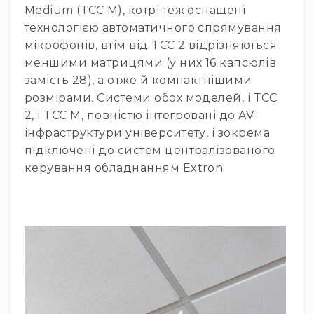
та
Medium (TCC M), котрі теж оснащені
комплектуючі
технологією автоматичного спрямування
Світло
мікрофонів, втім від TCC 2 відрізняються
Динамічне
меншими матрицями (у них 16 капсюлів
світло
замість 28), а отже й компактнішими
Прилади
розмірами. Системи обох моделей, і TCC
LED
2, і TCC M, повністю інтегровані до AV-
Прилади
інфраструктури університету, і зокрема
LED
мультиспектральні
підключені до систем централізованого
керування обладнанням Extron.
Прилади
LED
мултичіпові
Прилади
з
газоразрядною
лампою
Прилади
лазерні