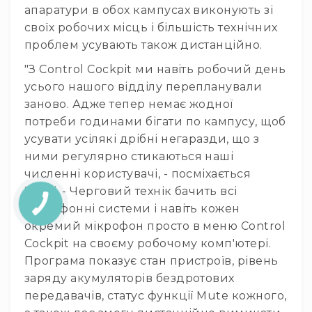
апаратури в обох кампусах виконують зі
Док-
станції
своїх робочих місць і більшість технічних
проблем усувають також дистанційно.
Комутація
Аксесуари
"З Control Cockpit ми навіть робочий день
усього нашого відділу перепланували
Аксесуари
заново. Адже тепер немає жодної
Акції
потреби годинами бігати по кампусу, щоб
Акційні
пропозиції
усувати усілякі дрібні негаразди, що з
ними регулярно стикаються наші
Разом
дешевше
численні користувачі, - посміхається
Холлі. - Черговий технік бачить всі
Уцінка
КНОПКА
мікрофонні системи і навіть кожен
ЗВ'ЯЗКУ
Новини
окремий мікрофон просто в меню Control
Бренди
Cockpit на своєму робочому комп'ютері.
Програма показує стан пристроїв, рівень
заряду акумуляторів бездротових
передавачів, статус функції Mute кожного,