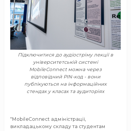
Розвантажувальні
системи
Стільці
та
банкетки
Мерч
та
Підключитися до аудіостріму лекції в
атрібутика
університетській системі
Домашнє
MobileConnect можна через
аудіо
Навушники
відповідний PIN-код - вони
Універсальні
публікуються на інформаційних
Для
стендах у класах та аудиторіях
аудіофілів
Для
спорту
"MobileConnect адміністрації,
Для
Dj
викладацькому складу та студентам