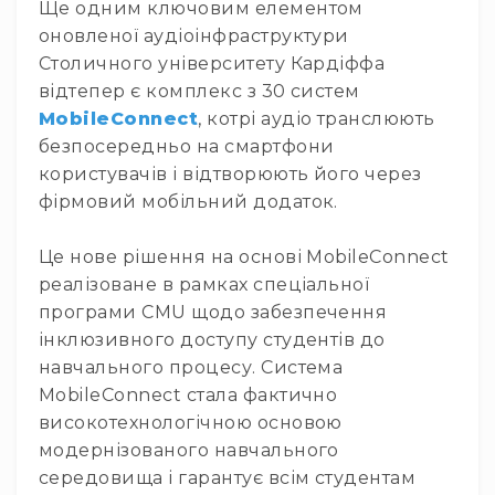
Ще одним ключовим елементом
Інсертні
оновленої аудіоінфраструктури
кабелі
Столичного університету Кардіффа
Дата
відтепер є комплекс з 30 систем
кабелі
MobileConnect
, котрі аудіо транслюють
Мультикор
безпосередньо на смартфони
та
користувачів і відтворюють його через
системи
фірмовий мобільний додаток.
Відео/
оптичні
Це нове рішення на основі MobileConnect
кабелі
реалізоване в рамках спеціальної
Коаксіальні
програми CMU щодо забезпечення
кабелі
інклюзивного доступу студентів до
Роз'єми
навчального процесу. Система
та
конектори
MobileConnect стала фактично
високотехнологічною основою
Кабельні
канали
модернізованого навчального
і
середовища і гарантує всім студентам
трапи