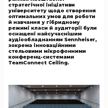
стратегічної ініціативи
RF
університету щодо створення
кабелі
оптимальних умов для роботи
RF
й навчання у гібридному
роз'їєми
режимі класи й аудиторії були
Тайм-
оснащені найсучаснішим
коди
аудіообладнанням Sennheiser,
Генератори
зокрема інноваційними
тайм-
кодів
стельовими мікрофонними
конференц-системами
Приймачі
та
TeamConnect Ceiling.
передавачі
Дисплеї
Аксесуари
та
комплектуючі
Мікрофони
Студійні