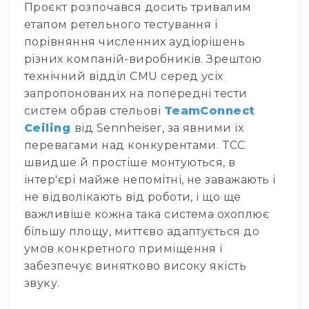
Проєкт розпочався досить тривалим
та
етапом ретельного тестування і
консолі
порівняння численних аудіорішень
Аудіоінтерфейси
різних компаній-виробників. Зрештою
Процесори
технічний відділ CMU серед усіх
та
запропонованих на попередні тести
кросовери
систем обрав стельові
TeamConnect
Сплітери,
Ceiling
від Sennheiser, за явними їх
суматори,
ді-
перевагами над конкурентами. TCC
бокси
швидше й простіше монтуються, в
Аксесуари
інтер'єрі майже непомітні, не заважають і
та
не відволікають від роботи, і що ще
компоненти
важливіше кожна така система охоплює
Аудикомп'ютери
більшу площу, миттєво адаптується до
Програмне
умов конкретного приміщення і
забезпечення
забезпечує винятково високу якість
Рекордери
звуку.
Портативні