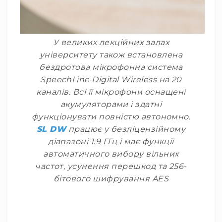
піаніно
Синтезатори
Midi-
клавіатури
У великих лекційних залах
та
університету також встановлена
контролери
бездротова мікрофонна система
Комутація
SpeechLine Digital Wireless на 20
Готові
каналів. Всі її мікрофони оснащені
кабелі
акумуляторами і здатні
з
роз'ємами
функціонувати повністю автономно.
SL DW
працює у безліцензійному
Кабелі
в
діапазоні 1.9 ГГц і має функції
бухтах
автоматичного вибору вільних
Мікрофонні
частот, усунення перешкод та 256-
кабелі
бітового шифрування AES
Інструментальні
кабелі
Акустичні
кабелі