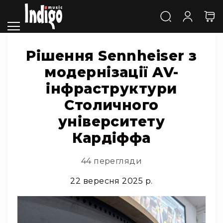
Каталог
Звук
Акустичні
системи
Рішення Sennheiser з
та
модернізації AV-
компоненти
Активні
інфраструктури
АС
Столичного
Пасивні
АС
університету
Сабвуфери
Кардіффа
Саундбари
Сценічні
44 перегляди
монітори
22 вересня 2025 р.
Cтудійні
монітори
Автономна
акустика