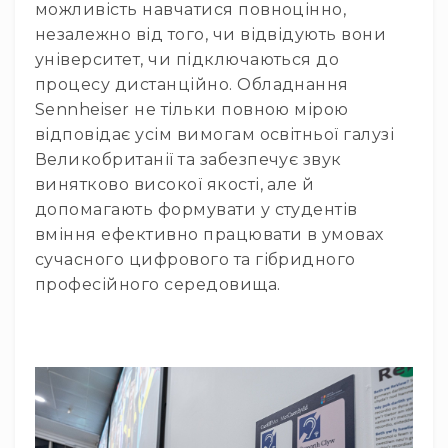
можливість навчатися повноцінно,
Комутатори
незалежно від того, чи відвідують вони
Інструменти
університет, чи підключаються до
процесу дистанційно. Обладнання
Аксесуари
Sennheiser не тільки повною мірою
Аксесуари
відповідає усім вимогам освітньої галузі
Стійки
та
Великобританії та забезпечує звук
кріплення
винятково високої якості, але й
Мікрофонні
допомагають формувати у студентів
вудки
вміння ефективно працювати в умовах
Вітрозахист
сучасного цифрового та гібридного
професійного середовища.
Захисні
кейси
Чохли
та
органайзери
Сумки
та
рюкзаки