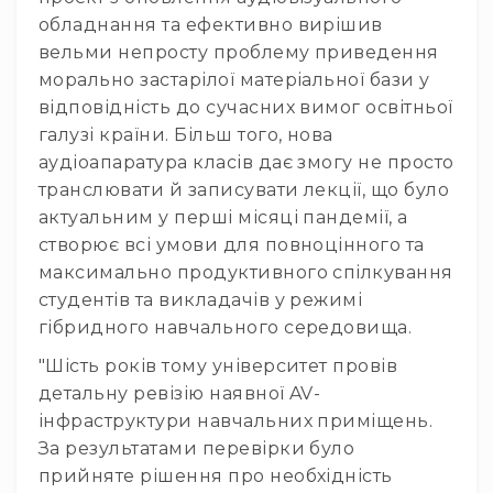
людей
обладнання та ефективно вирішив
з
вадами
вельми непросту проблему приведення
слуху
морально застарілої матеріальної бази у
Підсилення
відповідність до сучасних вимог освітньої
для
галузі країни. Більш того, нова
навушників
аудіоапаратура класів дає змогу не просто
Аксесуари
транслювати й записувати лекції, що було
і
актуальним у перші місяці пандемії, а
комплектуючі
створює всі умови для повноцінного та
Гарнітури
максимально продуктивного спілкування
Для
студентів та викладачів у режимі
трансляцій
і
гібридного навчального середовища.
ТБ
"Шість років тому університет провів
Для
детальну ревізію наявної AV-
геймерів/
інфраструктури навчальних приміщень.
блогерів
За результатами перевірки було
Для
прийняте рішення про необхідність
домашньої