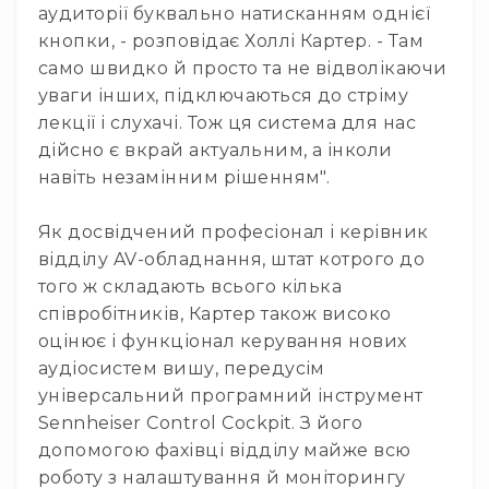
Акустичні
аудиторії буквально натисканням однієї
системи
кнопки, - розповідає Холлі Картер. - Там
Сабвуфери
само швидко й просто та не відволікаючи
Саундбари
уваги інших, підключаються до стріму
лекції і слухачі. Тож ця система для нас
Портативна
акустика
дійсно є вкрай актуальним, а інколи
навіть незамінним рішенням".
Аксесуари
HI-
Як досвідчений професіонал і керівник
FI/HI-
END
відділу AV-обладнання, штат котрого до
компоненти
того ж складають всього кілька
Програвачі
співробітників, Картер також високо
вінілу
оцінює і функціонал керування нових
Ресивери
аудіосистем вишу, передусім
та
універсальний програмний інструмент
програвачі
Sennheiser Control Cockpit. З його
ЦАПи
допомогою фахівці відділу майже всю
та
підсилювачі
роботу з налаштування й моніторингу