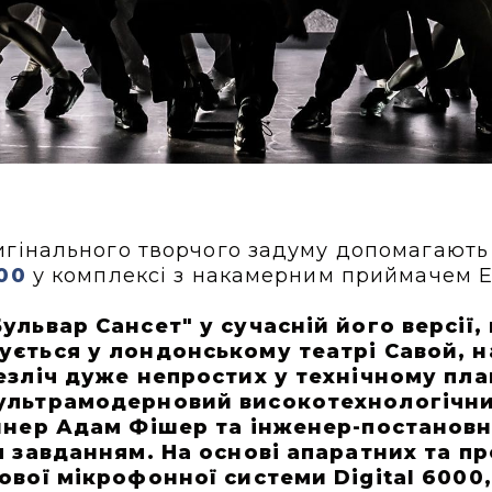
игінального творчого задуму допомагають
000
у комплексі з накамерним приймачем E
львар Сансет" у сучасній його версії, 
ється у лондонському театрі Савой, на
езліч дуже непростих у технічному пла
ультрамодерновий високотехнологічни
айнер Адам Фішер та інженер-постанов
м завданням. На основі апаратних та п
ової мікрофонної системи Digital 6000