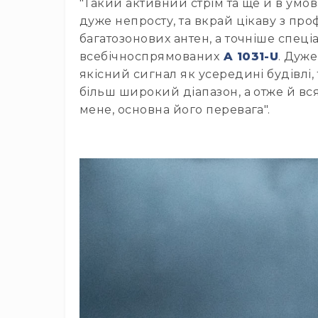
"Такий активний стрім та ще й в умо
дуже непросту, та вкрай цікаву з про
багатозонових антен, а точніше спец
всебічноспрямованих
A 1031-U
. Дуже
якісний сигнал як усередині будівлі,
більш широкий діапазон, а отже й вся
мене, основна його перевага".