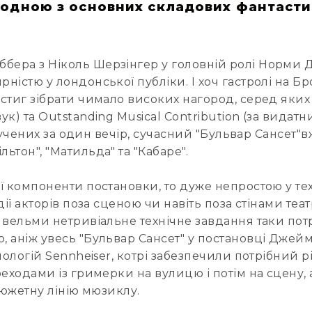
о одною з основних складових фантаст
ера з Ніколь Шерзінгер у головній ролі Норми Д
істю у лондонської публіки. І хоч гастролі на Бр
тиг зібрати чимало високих нагород, серед яких -
к) та Outstanding Musical Contribution (за видат
вручених за один вечір, сучасний "Бульвар Сансет"
тон", "Матильда" та "Кабаре".
ої компоненти постановки, то дуже непростою у т
дії акторів поза сценою чи навіть поза стінами те
 вельми нетривіальне технічне завдання таки пот
 аніж увесь "Бульвар Сансет" у постановці Джейм
нологій Sennheiser, котрі забезпечили потрібний р
еходами із гримерки на вулицю і потім на сцену, 
сюжетну лінію мюзиклу.