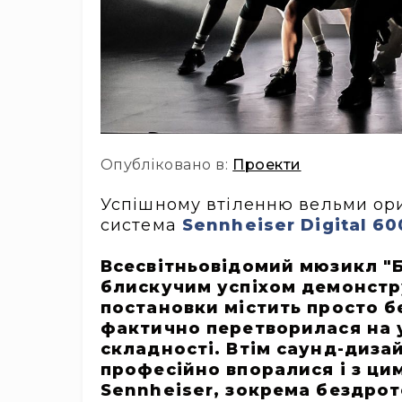
Опубліковано в:
Проекти
Успішному втіленню вельми ор
система
Sennheiser Digital 6
Всесвітньовідомий мюзикл "Бу
блискучим успіхом демонстру
постановки містить просто б
фактично перетворилася на 
складності. Втім саунд-диз
професійно впоралися і з ци
Sennheiser, зокрема бездрот