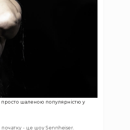
я просто шаленою популярністю у
початку - це шоу Sennheiser.