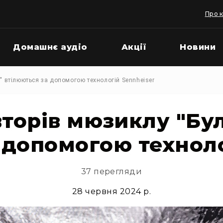
Про 
Домашнє аудіо
Акції
Новини
т" втілюються за допомогою технологій Sennheiser
авторів мюзиклу "Бу
 допомогою техноло
37 перегляди
28 червня 2024 р.