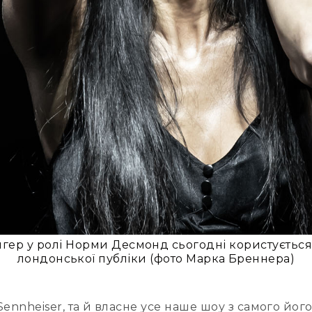
інгер у ролі Норми Десмонд сьогодні користуєтьс
лондонської публіки (фото Марка Бреннера)
nheiser, та й власне усе наше шоу з самого його 