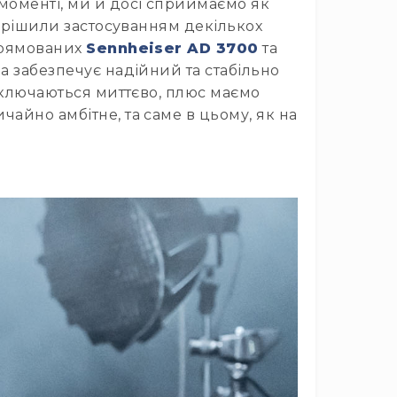
 моменті, ми й досі сприймаємо як
 вирішили застосуванням декількох
спрямованих
Sennheiser AD 3700
та
ма забезпечує надійний та стабільно
ідключаються миттєво, плюс маємо
айно амбітне, та саме в цьому, як на