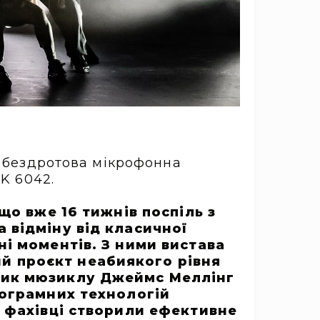
 бездротова мікрофонна
K 6042.
що вже 16 тижнів поспіль з
 відміну від класичної
ні моментів. З ними вистава
й проєкт неабиякого рівня
ник мюзиклу Джеймс Меллінг
рограмних технологій
, фахівці створили ефективне