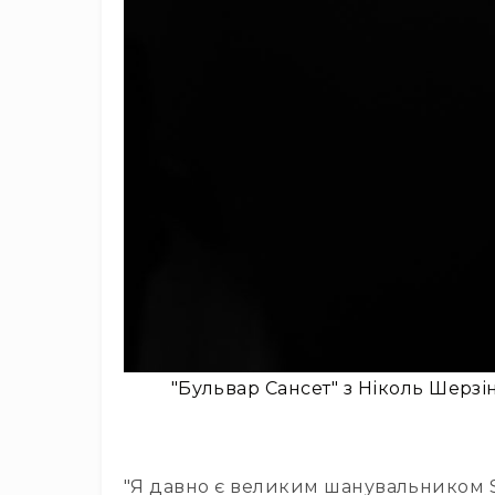
"Бульвар Сансет" з Ніколь Шерз
"Я давно є великим шанувальником Sen