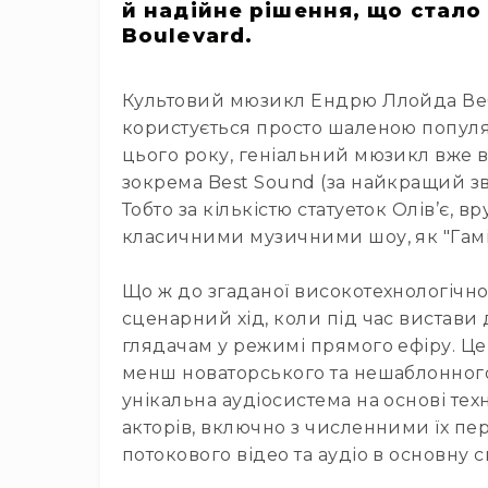
й надійне рішення, що стал
Boulevard.
Культовий мюзикл Ендрю Ллойда Вебб
користується просто шаленою популярн
цього року, геніальний мюзикл вже вс
зокрема Best Sound (за найкращий зву
Тобто за кількістю статуеток Олів’є, 
класичними музичними шоу, як "Гаміль
Що ж до згаданої високотехнологічн
сценарний хід, коли під час вистави 
глядачам у режимі прямого ефіру. Це
менш новаторського та нешаблонного,
унікальна аудіосистема на основі тех
акторів, включно з численними їх пер
потокового відео та аудіо в основну 