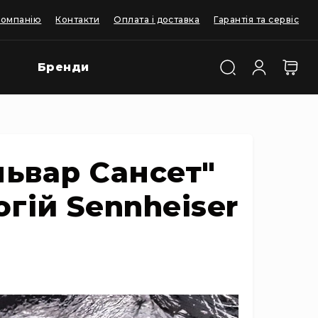
компанію
Контакти
Оплата і доставка
Гарантія та сервіс
Бренди
львар Сансет"
гій Sennheiser