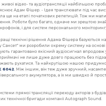
 живої відео- та аудіотрансляції найбільшою проб
яснює Адам Фішер. - Ідея транслювати під час вис
ще на етапі початкових репетицій. Тож ми мали п
лення. Роботи було багато, одначе ми зрештою зна
ікрофонів, і для систем персонального моніторингу
кращі технічні рішення Адама Фішера базуються на 
ру Сансет" ми розробили окрему систему на основ
ують гарантовано якісний аудіосигнал впродовж у
сі приймачі не лише дуже довго працюють без підз
аважають рухатися. Та найкрутішою нашою придумко
K 6042
. Між іншим, він теж дуже зручний, насамп
ніверсального акумулятора, а їх ми швидко й прос
истеми прямої трансляції переходу акторів з буді
ник технічної бригади компанії Autograph Sound.