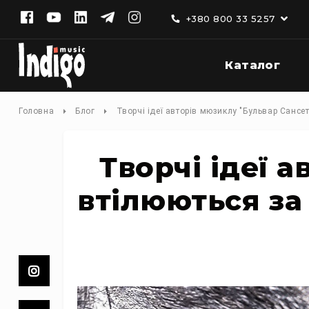
+380 800 33 5257
Каталог
К
а
т
а
Головна
Блог
Творчі ідеї авторів мюзиклу "Бульвар Сансе
л
о
г
Творчі ідеї 
Д
о
втілюються за
м
а
ш
н
є
а
у
д