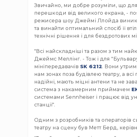
Звичайно, ми добре розуміли, що для
перешкоди від великого екрана, - по
режисера шоу Джеймі Ллойда виникла 
та винайти оптимальний спосіб її вті
технічні рішення і для бездротових м
"Всі найскладніші та разом з тим най
Джеймс Меллінг. - Тож і для "Бульва
мініпередавачів
SK 6212
. Вони утрим
нам зонах поза будівлею театру, а в
надійні, мають міцні антени та не з
система з накамерним приймачем
E
системами Sennheiser і працює від у
станції".
Одним з розробників та операторів с
театру на сцену був Метт Берд, керів