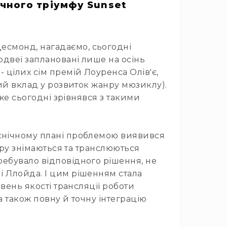
ичного тріумфу Sunset
есмонд, нагадаємо, сьогодні
одвеї заплановані лише на осінь
 цілих сім премій Лоуренса Олів'є,
ний вклад у розвиток жанру мюзиклу).
вже сьогодні зрівнявся з такими
ехнічному плані проблемою виявився
атру знімаються та транслюються
ребувало відповідного рішення, не
і Ллойда. І цим рішенням стала
івень якості трансляції роботи
а також повну й точну інтеграцію