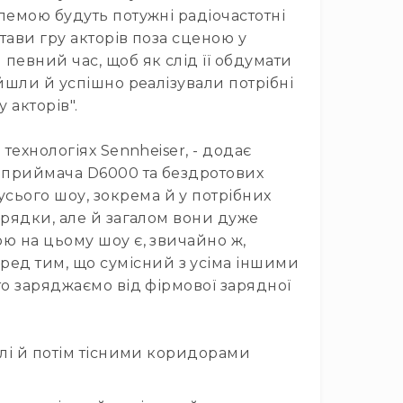
лемою будуть потужні радіочастотні
тави гру акторів поза сценою у
евний час, щоб як слід її обдумати
йшли й успішно реалізували потрібні
 акторів".
технологіях Sennheiser, - додає
і приймача D6000 та бездротових
сього шоу, зокрема й у потрібних
арядки, але й загалом вони дуже
ю на цьому шоу є, звичайно ж,
еред тим, що сумісний з усіма іншими
то заряджаємо від фірмової зарядної
влі й потім тісними коридорами