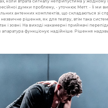
вах, коли втрата сигналу неприпустима у жодному
фесійної думки проблему, - уточнює Метт. - Її ми
іальних антенних комплектів, що складаються зі 
 незвичне рішення, як для театру, втім така систе
 так і зовні. На виході накамерні приймачі переп
 апаратура функціонує надійніше. Рішення надзвич