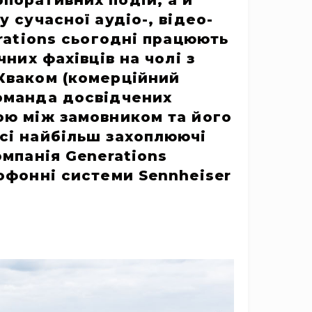
поративних подій, а й
 сучасної аудіо-, відео-
erations сьогодні працюють
них фахівців на чолі з
 Кваком (комерційний
команда досвідчених
ою між замовником та його
сі найбільш захоплюючі
омпанія Generations
офонні системи Sennheiser