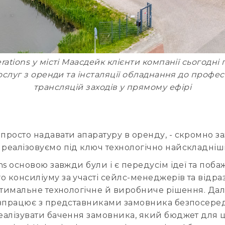
ations у місті Маасдейк клієнти компанії сьогодн
ослуг з оренди та інсталяції обладнання до профе
трансляцій заходів у прямому ефірі
 просто надавати апаратуру в оренду, - скромно з
 реалізовуємо під ключ технологічно найскладніші
ons основою завжди були і є передусім ідеї та поб
 консиліуму за участі сейлс-менеджерів та відраз
 оптимальне технологічне й виробниче рішення. Да
співпрацює з представниками замовника безпосере
реалізувати бачення замовника, який бюджет для ц