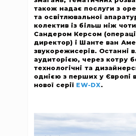
змагань, тематичних розва
також надає послуги з оре
та освітлювальної апарату
колектив із більш ніж чоти
Сандером Керсом (операці
директор) і Шанте ван Ам
звукорежисерів. Останні 
аудиторією, через котру 
технологічні та дизайнерс
однією з перших у Європі 
нової серії
EW-DX
.