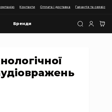
компанію
Контакти
Оплата і доставка
Гарантія та сервіс
Бренди
хнологічної
аудіовражень