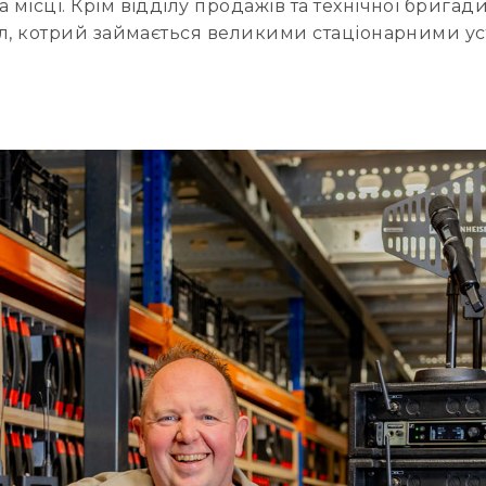
 місці. Крім відділу продажів та технічної бригад
діл, котрий займається великими стаціонарними у