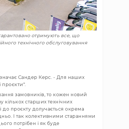
і гарантовано отримують все, що
сійного технічного обслуговування
азначає Сандер Керс. - Для наших
 проєкти".
ажання замовників, то кожен новий
у кількох старших технічних
лі до проєкту долучається окрема
дньо. І так колективними стараннями
ього потрібен і як буде