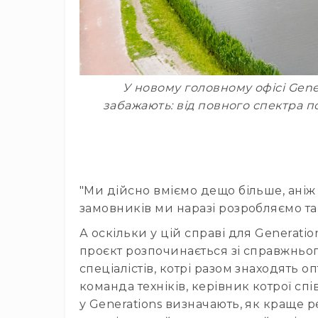
У новому головному офісі Gener
забажають: від повного спектра п
"Ми дійсно вміємо дещо більше, аніж
замовників ми наразі розробляємо та
А оскільки у цій справі для Generati
проєкт розпочинається зі справжнього
спеціалістів, котрі разом знаходять
команда техніків, керівник котрої 
у Generations визначають, як краще 