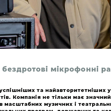
у бездротові мікрофонні р
йуспішніших та найавторитетніших 
тів. Компанія не тільки має значни
ів масштабних музичних і театральн