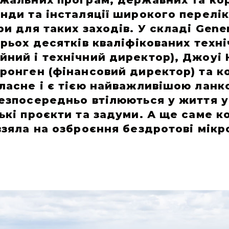
жальних програм, державних та кор
нди та інсталяції широкого переліку
ри для таких заходів. У складі Gen
рьох десятків кваліфікованих техніч
йний і технічний директор), Джоуі
еронген (фінансовий директор) та 
власне і є тією найважливішою ланк
безпосередньо втілюються у життя у
ькі проєкти та задуми. А ще саме к
взяла на озброєння бездротові мікр