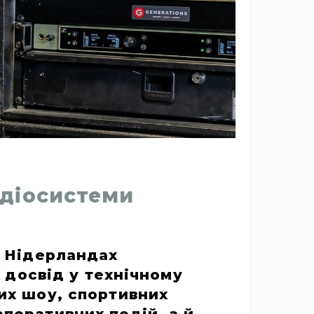
адіосистеми
у Нідерландах
й досвід у технічному
их шоу, спортивних