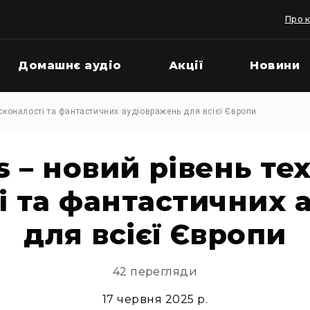
Про 
Домашнє аудіо
Акції
Новини
осконалості та фантастичних аудіовражень для всієї Європи
s – новий рівень те
і та фантастичних 
для всієї Європи
42 перегляди
17 червня 2025 р.