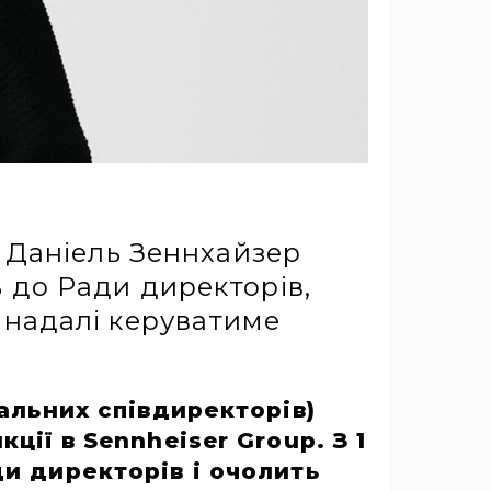
ю Даніель Зеннхайзер
 до Ради директорів,
 надалі керуватиме
ральних співдиректорів)
ції в Sennheiser Group. З 1
и директорів і очолить