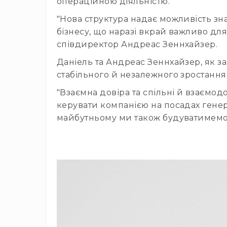
операційною діяльністю.
"Нова структура надає можливість з
бізнесу, що наразі вкрай важливо дл
співдиректор Андреас Зеннхайзер.
Даніель та Андреас Зеннхайзер, як з
стабільного й незалежного зростання
"Взаємна довіра та спільні й взаємо
керувати компанією на посадах генера
майбутньому ми також будуватимемо н