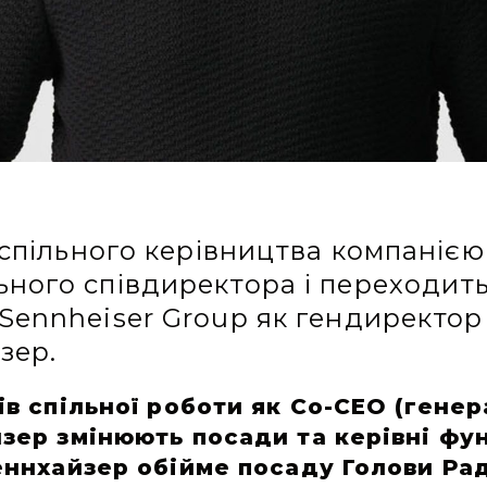
о спільного керівництва компаніє
ного співдиректора і переходить
Sennheiser Group як гендиректор
зер.
ів спільної роботи як Co-CEO (гене
ер змінюють посади та керівні функ
еннхайзер обійме посаду Голови Рад