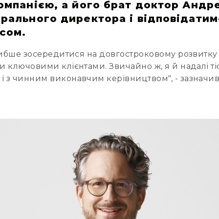
компанією, а його брат доктор Андр
рального директора і відповідатим
сом.
либше зосередитися на довгостроковому розвитку к
 ключовими клієнтами. Звичайно ж, я й надалі т
 з чинним виконавчим керівництвом", - зазначив