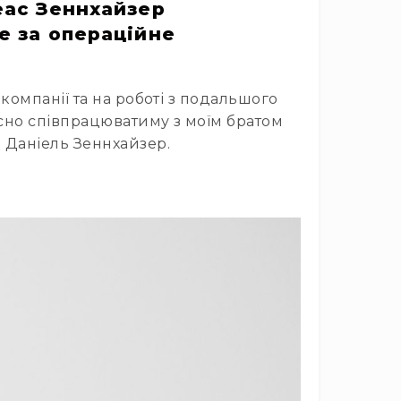
еас Зеннхайзер
е за операційне
омпанії та на роботі з подальшого
існо співпрацюватиму з моїм братом
 Даніель Зеннхайзер.