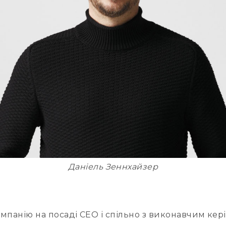
Даніель Зеннхайзер
панію на посаді CEO і спільно з виконавчим кер