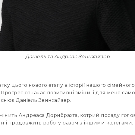
Даніель та Андреас Зеннхайзер
ку цього нового етапу в історії нашого сімейного
Прогрес означає позитивні зміни, і для мене самог
пояснює Даніель Зеннхайзер.
змінить Андреаса Дорнбрахта, котрий посаду голо
лен і продовжить роботу разом з іншими колегами.