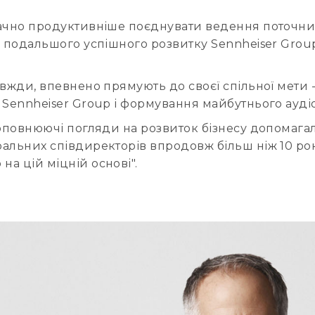
начно продуктивніше поєднувати ведення поточних
я подальшого успішного розвитку Sennheiser Grou
авжди, впевнено прямують до своєї спільної мети 
 Sennheiser Group і формування майбутнього аудіо
доповнюючі погляди на розвиток бізнесу допомага
льних співдиректорів впродовж більш ніж 10 років
а цій міцній основі".