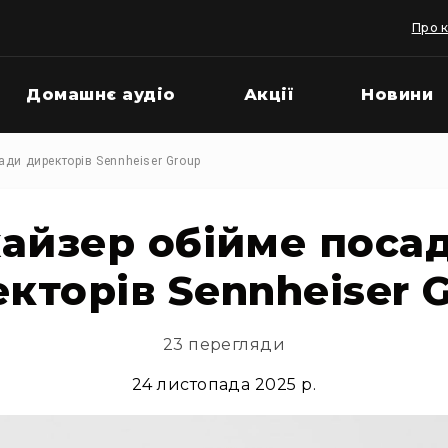
Про 
Домашнє аудіо
Акції
Новини
ади директорів Sennheiser Group
айзер обійме поса
кторів Sennheiser 
23 перегляди
24 листопада 2025 р.