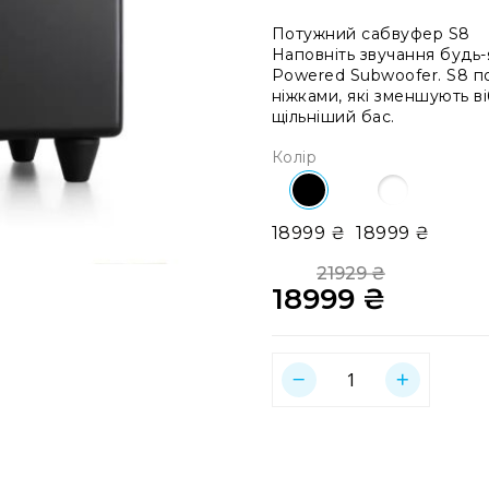
Потужний сабвуфер S8
Наповніть звучання будь
Powered Subwoofer. S8 п
ніжками, які зменшують ві
щільніший бас.
Колір
18999 ₴
18999 ₴
21929 ₴
18999 ₴