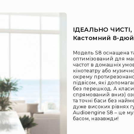
ІДЕАЛЬНО ЧИСТІ,
Кастомний 8-дюй
Модель S8 оснащена 
оптимізований для ма
частот в домашніх умо
кінотеатру або музичн
окрему протирезонанс
підвісом, які допомаг
без перешкод. А класи
спрямований вниз) озн
та точні баси без най
дуже високих рівнях г
Audioengine S8 – це му
басом, назавжди!