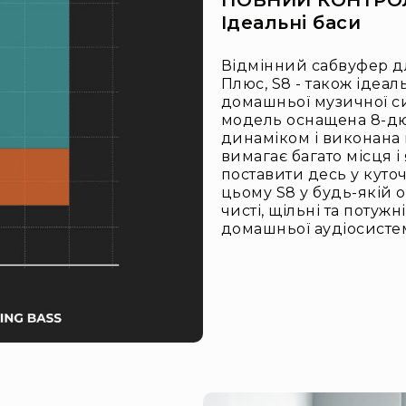
ПОВНИЙ КОНТРО
Ідеальні баси
Відмінний сабвуфер дл
Плюс, S8 - також ідеа
домашньої музичної си
модель оснащена 8-д
динаміком і виконана 
вимагає багато місця 
поставити десь у куточ
цьому S8 у будь-якій 
чисті, щільні та потуж
домашньої аудіосисте