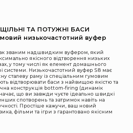
 ЩІЛЬНІ ТА ПОТУЖНІ БАСИ
мовий низькочастотний вуфер
так званим надшвидким вуфером, який
ксимально якісного відтворення низьких
вах, у тому числі як елемент домашнього
ої системи. Низькочастотний вуфер S8 має
ну сталеву раму із спеціальним гумовим
ають відтворювати баси з найвищою якістю та
чна конструкція bottom-firing (динамік
ачає, що ви завжди чуєте ідеально швидкі
менших спотворень та затримок навіть на
учності. Простіше кажучи, ваш новий
зика, фільми та ігри з гарантовано якісним