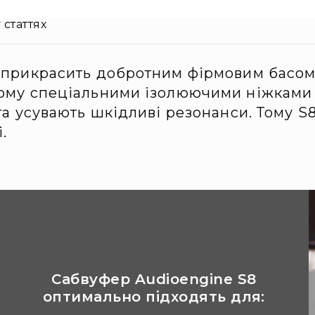
 статтях
 прикрасить добротним фірмовим басом 
ому спеціальними ізолюючими ніжками 
та усувають шкідливі резонанси. Тому S8
.
Сабвуфер Audioengine S8
оптимально підходять для: