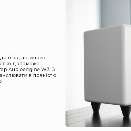
далі від активних
 легко допоможе
ер Audioengine W3. З
анслювати в повністю
ю!