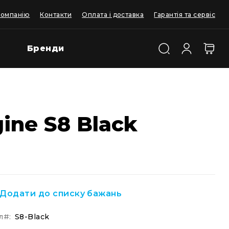
компанію
Контакти
Оплата і доставка
Гарантія та сервіс
Бренди
ine S8 Black
Додати до списку бажань
л
S8-Black