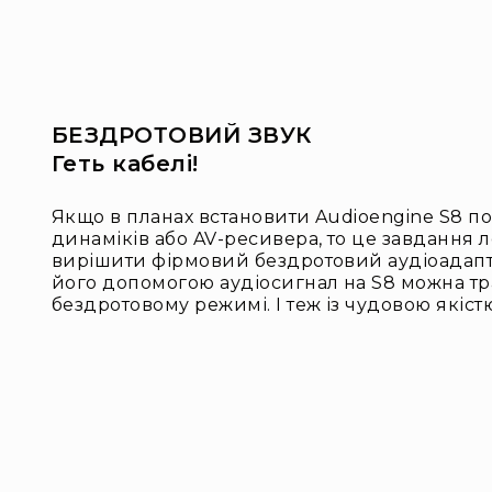
БЕЗДРОТОВИЙ ЗВУК
Геть кабелі!
Якщо в планах встановити Audioengine S8 по
динаміків або AV-ресивера, то це завдання
вирішити фірмовий бездротовий аудіоадапт
його допомогою аудіосигнал на S8 можна тр
бездротовому режимі. І теж із чудовою якіст