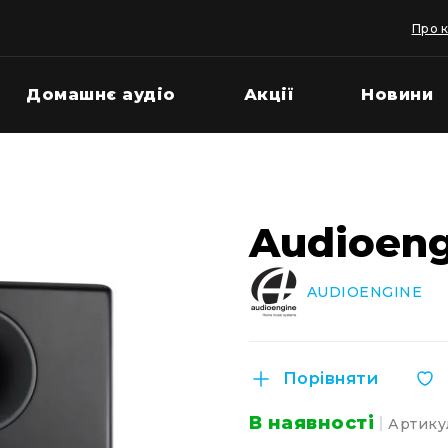
Про 
Домашнє аудіо
Акції
Новини
Audioeng
AUDIOENGINE
Порівняти
В наявності
Артику