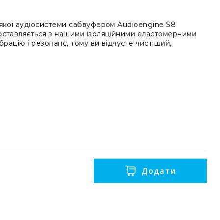
-якої аудіосистеми сабвуфером Audioengine S8
оставляється з нашими ізоляційними еластомерними
брацію і резонанс, тому ви відчуєте чистіший,
Додати