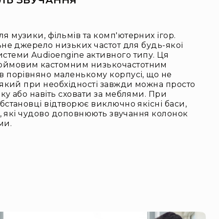
ЛЬ ЗВУЧАННЯ
я музики, фільмів та комп'ютерних ігор.
льне джерело низьких частот для будь-якої
стеми Audioengine активного типу. Ця
юймовим кастомним низькочастотним
в порівняно маленькому корпусі, що не
і який при необхідності завжди можна просто
ку або навіть сховати за меблями. При
обстановці відтворює виключно якісні баси,
ні, які чудово доповнюють звучання колонок
ми.