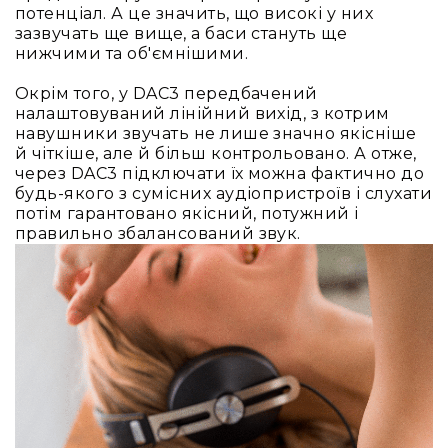
Вокальні
потенціал. А це значить, що високі у них
зазвучать ще вище, а баси стануть ще
Інструментальні
нижчими та об'ємнішими.
USB-
мікрофони
Окрім того, у DAC3 передбачений
налаштовуваний лінійний вихід, з котрим
Конференційні
навушники звучать не лише значно якісніше
Петличні
й чіткіше, але й більш контрольовано. А отже,
через DAC3 підключати їх можна фактично до
З
будь-якого з сумісних аудіопристроїв і слухати
оголов'ям
потім гарантовано якісний, потужний і
Накамерні
правильно збалансований звук.
Для
мобільних
пристроїв
Всі
мікрофони
Мікрофонне
підсилення
Аксесуари