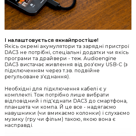
та
консолі
Аудіоінтерфейси
Процесори
та
І налаштовується якнайпростіше!
кросовери
Якісь окремі акумулятори та зарядні пристрої
Сплітери,
DAC3 не потрібні, спеціальні додатки чи якісь
суматори,
програми та драйвери - теж. Audioengine
ді-
DAC3 вистачає живлення від роз'єму USB-C (з
бокси
підключенням через т.зв. подвійне
регульоване з'єднання).
Аксесуари
та
Необхідні для підключення кабелі є у
компоненти
комплекті. Тож потрібно лише вибрати
Аудикомп'ютери
відповідний і під'єднати DAC3 до смартфона,
планшета чи компа. Й це все - надягаємо
Програмне
навушники (чи вмикаємо колонки) і слухаємо
забезпечення
музику (гру чи фільм) такою, якою вона є
Рекордери
насправді.
Портативні