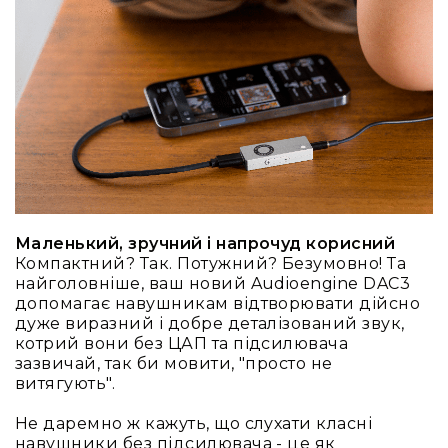
та
комплектуючі
Навушники
Універсальні
Для
аудіофілів
Для
спорту
Для
моніторингу
Маленький, зручний і напрочуд корисний
Для
Компактний? Так. Потужний? Безумовно! Та
Dj
найголовніше, ваш новий Audioengine DAC3
та
допомагає навушникам відтворювати дійсно
студій
дуже виразний і добре деталізований звук,
Для
котрий вони без ЦАП та підсилювача
перегляду
зазвичай, так би мовити, "просто не
фільмів/
витягують".
ТБ
Не даремно ж кажуть, що слухати класні
Для
навушники без підсилювача - це як