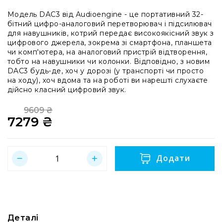
системи
Модель DAC3 від Audioengine - це портативний 32-
Моніторінг
бітний цифро-аналоговий перетворювач і підсилювач
(IEM)
для навушників, котрий передає високоякісний звук з
Приймачі
цифрового джерела, зокрема зі смартфона, планшета
чи комп'ютера, на аналоговий пристрій відтворення,
Передавачі
тобто на навушники чи колонки. Відповідно, з новим
DAC3 будь-де, хоч у дорозі (у транспорті чи просто
Мікрофонні
на ходу), хоч вдома та на роботі ви нарешті слухаєте
голови
дійсно класний цифровий звук.
Всі
радіосистеми
9609 ₴
7279 ₴
Regular
Аксесуари
Price
та
Special
комплектуючі
Price
Антени
Додати
та
антенне
обладнання
Антени
RF
Деталі
розподіл