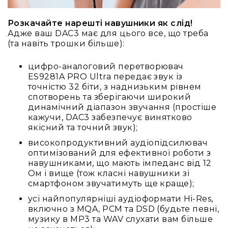
IP
телефонії
Розкачайте нарешті навушники як слід!
Для
Адже ваш DAC3 має для цього все, що треба
офісів
(та навіть трошки більше):
та
колл-
цифро-аналоговий перетворювач
центрів
ES9281A PRO Ultra передає звук із
Аксесуари
точністю 32 біти, з наднизьким рівнем
і
спотворень та зберігаючи широкий
комплектуючі
динамічний діапазон звучання (простіше
кажучи, DAC3 забезпечує винятково
Рішення
якісний та точний звук);
для
трансляцій
високопродуктивний аудіопідсилювач
звуку
оптимізований для ефективної роботи з
Готові
навушниками, що мають імпеданс від 12
комплекти
Ом і вище (тож класні навушники зі
для
смартфоном звучатимуть ще краще);
нарад
усі найпопулярніші аудіоформати Hi-Res,
і
включно з MQA, PCM та DSD (будьте певні,
конференцій
музику в MP3 та WAV слухати вам більше
Спікерфони