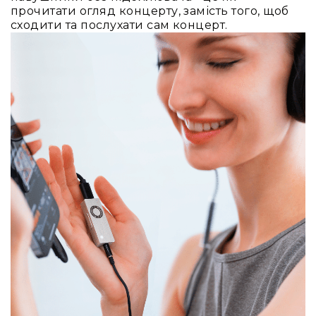
людей
прочитати огляд концерту, замість того, щоб
з
сходити та послухати сам концерт.
вадами
слуху
Підсилення
для
навушників
Аксесуари
і
комплектуючі
Гарнітури
Для
трансляцій
і
ТБ
Для
геймерів/
блогерів
Для
домашньої