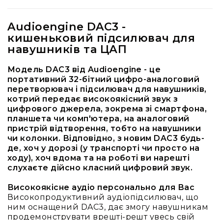
RF
кабелі
Audioengine DAC3 -
кишеньковий підсилювач для
RF
роз'їєми
навушників та ЦАП
Тайм-
Модель DAC3 від Audioengine - це
коди
портативний 32-бітний цифро-аналоговий
Генератори
перетворювач і підсилювач для навушників,
тайм-
котрий передає високоякісний звук з
кодів
цифрового джерела, зокрема зі смартфона,
Приймачі
планшета чи комп'ютера, на аналоговий
та
пристрій відтворення, тобто на навушники
передавачі
чи колонки. Відповідно, з новим DAC3 будь-
де, хоч у дорозі (у транспорті чи просто на
Дисплеї
ходу), хоч вдома та на роботі ви нарешті
Аксесуари
слухаєте дійсно класний цифровий звук.
та
комплектуючі
Високоякісне аудіо персонально для Вас
Високопродуктивний аудіопідсилювач, що
Мікрофони
ним оснащений DAC3, дає змогу навушникам
Студійні
продемонструвати врешті-решт увесь свій