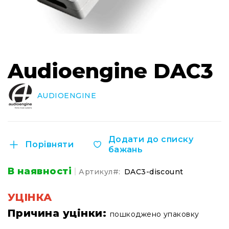
Інсталяційна
акустика
Лінійні
масиви
Перейти
до
Підсилювачі
Audioengine DAC3
початку
потужності
галереї
Підсилювачі
зображень
AUDIOENGINE
трансляційні
Портативні
акустичні
системи
Додати до списку
Порівняти
Аксесуари
бажань
та
комплектуючі
В наявності
Артикул
DAC3-discount
Радіосистеми
Портативні
УЦІНКА
системи
Причина уцінки:
пошкоджено упаковку
Стаціонарні