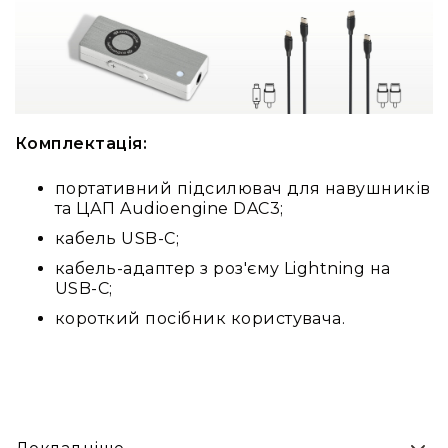
Стаціонарні
Накамерні
Аксесуари
та
компоненти
Програвачі/
Комплектація:
ресівери/
ЦАПи
портативний підсилювач для навушників
Програвачі
та ЦАП Audioengine DAC3;
вінілу
кабель USB-C;
Ресивери
кабель-адаптер з роз'єму Lightning на
та
USB-C;
програвачі
короткий посібник користувача.
ЦАПи
та
підсилювачі
Док-
станції
Аксесуари