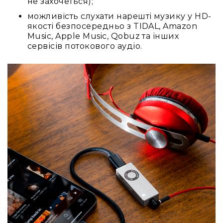
не захочеться);
Конференційні
можливість слухати нарешті музику у HD-
системи
якості безпосередньо з TIDAL, Amazon
Music, Apple Music, Qobuz та інших
Бари
сервісів потокового аудіо.
Системи
синхронного
перекладу
Презентаційні/
екскурсійні
системи
Системи
службового
зв'язку
Панелі
керування
Процесори
та
обробка
звуку
Мікшери