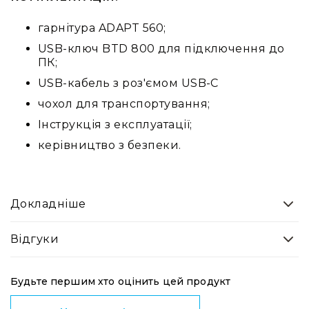
та
консолі
гарнітура ADAPT 560;
Аудіоінтерфейси
USB-ключ BTD 800 для підключення до
ПК;
Процесори
та
USB-кабель з роз'ємом USB-C
кросовери
чохол для транспортування;
Сплітери,
Інструкція з експлуатації;
суматори,
ді-
керівництво з безпеки.
бокси
Аксесуари
та
Докладніше
компоненти
Аудикомп'ютери
Відгуки
Програмне
забезпечення
Рекордери
Будьте першим хто оцінить цей продукт
Портативні