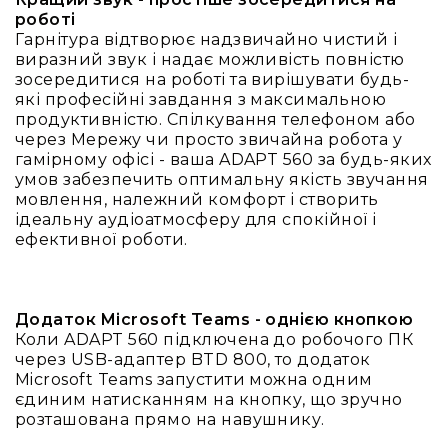
людей
роботі
з
Гарнітура відтворює надзвичайно чистий і
вадами
виразний звук і надає можливість повністю
слуху
зосередитися на роботі та вирішувати будь-
Підсилення
які професійні завдання з максимальною
для
продуктивністю. Спілкування телефоном або
навушників
через Мережу чи просто звичайна робота у
гамірному офісі - ваша ADAPT 560 за будь-яких
Аксесуари
умов забезпечить оптимальну якість звучання
і
мовлення, належний комфорт і створить
комплектуючі
ідеальну аудіоатмосферу для спокійної і
Гарнітури
ефективної роботи.
Для
трансляцій
і
ТБ
Додаток Microsoft Teams - однією кнопкою
Коли ADAPT 560 підключена до робочого ПК
Для
через USB-адаптер BTD 800, то додаток
геймерів/
Microsoft Teams запустити можна одним
блогерів
єдиним натисканням на кнопку, що зручно
Для
розташована прямо на навушнику.
домашньої