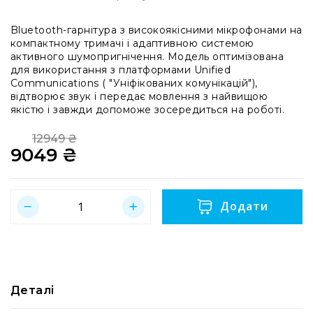
системи
Моніторінг
Bluetooth-гарнітура з високоякісними мікрофонами на
(IEM)
компактному тримачі і адаптивною системою
активного шумопригнічення. Модель оптимізована
Приймачі
для використання з платформами Unified
Передавачі
Communications ( "Уніфікованих комунікацій"),
відтворює звук і передає мовлення з найвищою
Мікрофонні
якістю і завжди допоможе зосередиться на роботі.
голови
Всі
12949 ₴
радіосистеми
9049 ₴
Regular
Price
Special
Аксесуари
Price
та
комплектуючі
Додати
Антени
та
антенне
обладнання
Антени
Деталі
RF
розподіл