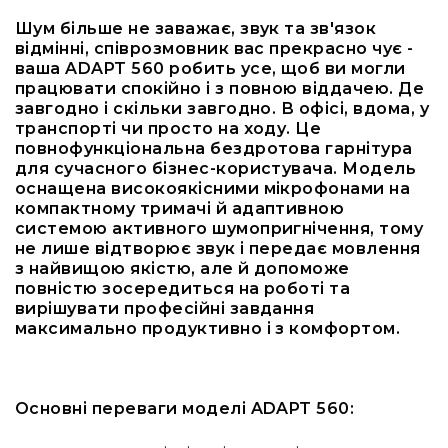
RF
Шум більше не заважає, звук та зв'язок
кабелі
відмінні, співрозмовник вас прекрасно чує -
ваша ADAPT 560 робить усе, щоб ви могли
RF
працювати спокійно і з повною віддачею. Де
роз'їєми
завгодно і скільки завгодно. В офісі, вдома, у
Тайм-
транспорті чи просто на ходу. Це
коди
повнофункціональна бездротова гарнітура
Генератори
для сучасного бізнес-користувача. Модель
тайм-
оснащена високоякісними мікрофонами на
кодів
компактному тримачі й адаптивною
системою активного шумопригнічення, тому
Приймачі
не лише відтворює звук і передає мовлення
та
з найвищою якістю, але й допоможе
передавачі
повністю зосередиться на роботі та
Дисплеї
вирішувати професійні завдання
максимально продуктивно і з комфортом.
Аксесуари
та
комплектуючі
Мікрофони
Основні переваги моделі ADAPT 560:
Студійні