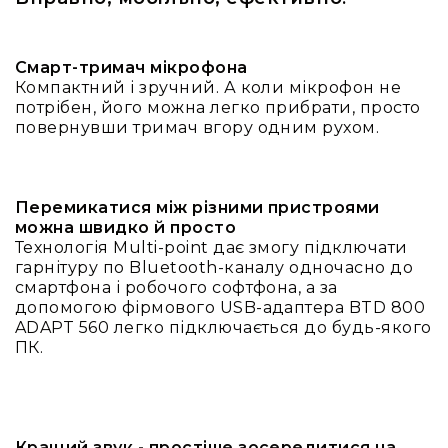
та
комплектуючі
Навушники
Смарт-тримач мікрофона
Універсальні
Компактний і зручний. А коли мікрофон не
Для
потрібен, його можна легко прибрати, просто
аудіофілів
повернувши тримач вгору одним рухом.
Для
спорту
Для
Перемикатися між різними пристроями
моніторингу
можна швидко й просто
Технологія Multi-point дає змогу підключати
Для
гарнітуру по Bluetooth-каналу одночасно до
Dj
смартфона і робочого софтфона, а за
та
допомогою фірмового USB-адаптера BTD 800
студій
ADAPT 560 легко підключається до будь-якого
Для
ПК.
перегляду
фільмів/
ТБ
Для
Кращий звук - простіше зосередитися на