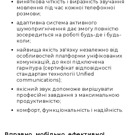
виняткова чіткість і виразність звучання
Вокальні
мовлення під час кожної телефонної
Інструментальні
розмови;
USB-
адаптивна система активного
мікрофони
шумопригнічення дає змогу повністю
зосередиться на роботі будь-де і будь-
Конференційні
коли;
Петличні
найвища якість зв'язку незалежно від
З
особливостей платформи уніфікованих
оголов'ям
комунікацій, до якої підключена
гарнітура (сертифікат відповідності
Накамерні
стандартам технології Unified
Для
communications);
мобільних
якісний звук допоможе вирішувати
пристроїв
професійні завдання з максимальною
Всі
продуктивністю;
мікрофони
комфорт, функціональність і надійність.
Мікрофонне
підсилення
Аксесуари
Вправно, мобільно, ефективно!