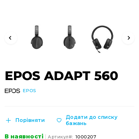
Інсталяційна
акустика
Лінійні
масиви
Підсилювачі
потужності
Підсилювачі
трансляційні
Перейти
Портативні
EPOS ADAPT 560
до
акустичні
початку
системи
галереї
Аксесуари
зображень
EPOS
та
комплектуючі
Радіосистеми
Додати до списку
Портативні
Порівняти
бажань
системи
Стаціонарні
В наявності
Артикул
1000207