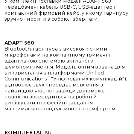
У комплекті поставки моделі ADAPT 560
передбачені кабель USB-C, USB-адаптер і
Конференційні
компактний фірмовий кейс, у якому гарнітуру
системи
зручно і носити з собою, і зберігати.
Бари
Системи
синхронного
ADAPT 560
перекладу
Bluetooth-гарнітура з високоякісними
Презентаційні/
мікрофонами на компактному тримачі і
екскурсійні
адаптивною системою активного
системи
шумопригнічення. Модель оптимізована для
використання з платформами Unified
Системи
Communications ( "Уніфікованих комунікацій"),
службового
відтворює звук і передає мовлення з
зв'язку
найвищою якістю і завжди допоможе
Панелі
повністю зосередиться на роботі й
керування
вирішувати професійні завдання
максимально продуктивно і з комфортом.
Процесори
та
обробка
звуку
КОМПЛЕКТАЦІЯ:
Мікшери