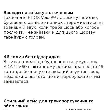
IP
телефонії
Завжди на зв'язку з оточенням
Для
Технологія EPOS Voice™ дає змогу швидко,
офісів
буквально однією кнопкою, перемикатися на
та
зовнішній звук, коли треба щось або когось
колл-
послухати, не знімаючи для цього щоразу
центрів
гарнітуру с голови.
Аксесуари
і
комплектуючі
46 годин без підзарядки
Рішення
З живленням від вбудованого акумулятора
для
ADAPT 560 в активному режимі працює до 46
трансляцій
годин, забезпечуючи якісний звук і зв'язок,
звуку
незалежно від того, де ви перебуваєте і чим
Готові
займаєтеся.
комплекти
для
нарад
і
Стильний кейс для транспортування та
конференцій
зберігання
Спікерфони