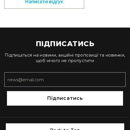
Написати відгук
Стаціонарні
Накамерні
Аксесуари
та
компоненти
Програвачі/
ПІДПИСАТИСЬ
ресівери/
ЦАПи
Підпишіться на новини, акційні пропозиції та новинки,
Програвачі
щоб нічого не пропустити
вінілу
Ресивери
та
програвачі
ЦАПи
Підписатись
та
підсилювачі
Док-
станції
Аксесуари