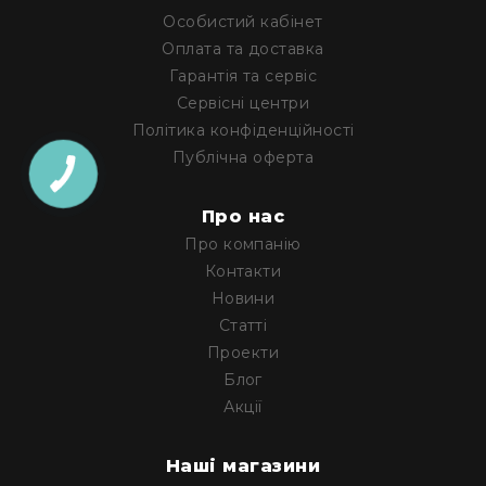
Прилади
Особистий кабінет
цифрові
Оплата та доставка
Статичне
Гарантія та сервіс
світло
Прилади
Сервісні центри
LED
Політика конфіденційності
Прилади
Публічна оферта
LED
мультиспектральні
Про нас
Прилади
Про компанію
LED
Контакти
мултичіпові
Новини
Прилади
Статті
з
газоразрядною
Проекти
лампою
Блог
Прилади
Акції
з
вольфрамовою
Наші магазини
лампою