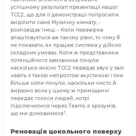
IP
успішному результаті презентації нашої
телефонії
TCC2, що для її демонстрації попросили
Для
виділити саме Музичну кімнату, -
офісів
та
розповідає Інеш. - Коли перевірка
колл-
влаштовується аж такому рівні, то чому б
центрів
не показати, як працює система у дійсно
Аксесуари
складних умовах. Коли ж представники
і
потенційного замовника почули
комплектуючі
наскільки якісно TCC2 передає звук у залі
Рішення
навіть з такою непростою акустикою і тим
для
більше коли почули, наскільки чисто й
трансляцій
звуку
виразно вона у цьому ж приміщенні
Готові
передає голоси людей, котрі
комплекти
підключилися через Teams, я зрозумів,
для
що ми домовимося".
нарад
і
конференцій
Реновація цокольного поверху
Спікерфони