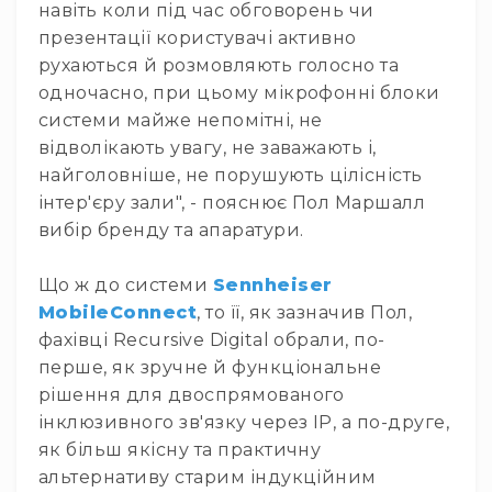
Генератори
навіть коли під час обговорень чи
піни
презентації користувачі активно
Генератори
рухаються й розмовляють голосно та
вогню
одночасно, при цьому мікрофонні блоки
Генератори
системи майже непомітні, не
мильних
відволікають увагу, не заважають і,
бульбашок
найголовніше, не порушують цілісність
Рідина
інтер'єру зали", - пояснює Пол Маршалл
для
вибір бренду та апаратури.
генераторів
Управління
Що ж до системи
Sennheiser
світлом
MobileConnect
, то її, як зазначив Пол,
DMX-
інтерфейси
фахівці Recursive Digital обрали, по-
перше, як зручне й функціональне
DMX
контролери
рішення для двоспрямованого
інклюзивного зв'язку через IP, а по-друге,
Приймально-
передавачі
як більш якісну та практичну
DMX
альтернативу старим індукційним