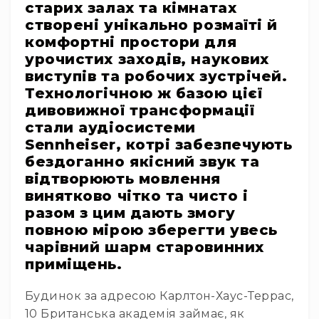
старих залах та кімнатах
RF
створені унікально розмаїті й
кабелі
комфортні простори для
RF
урочистих заходів, наукових
роз'їєми
виступів та робочих зустрічей.
Тайм-
Технологічною ж базою цієї
коди
дивовижної трансформації
Генератори
стали аудіосистеми
тайм-
Sennheiser, котрі забезпечують
кодів
бездоганно якісний звук та
Приймачі
відтворюють мовлення
та
винятково чітко та чисто і
передавачі
разом з цим дають змогу
Дисплеї
повною мірою зберегти увесь
Аксесуари
чарівний шарм старовинних
та
приміщень.
комплектуючі
Мікрофони
Будинок за адресою Карлтон-Хаус-Террас,
Студійні
10 Британська академія займає, як