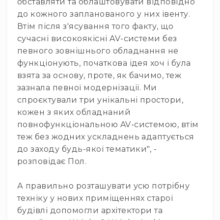
обставляти та облаштовувати відповідно
та
до кожного запланованого у них івенту.
комплектуючі
Втім після з'ясування того факту, що
Світло
сучасні високоякісні AV-системи без
Динамічне
світло
певного зовнішнього обладнання не
Прилади
функціонують, початкова ідея хоч і була
LED
взята за основу, проте, як бачимо, теж
Прилади
зазнала певної модернізації. Ми
LED
спроєктували три унікальні простори,
мультиспектральні
кожен з яких обладнаний
Прилади
повнофункціональною AV-системою, втім
LED
теж без жодних ускладнень адаптується
мултичіпові
до заходу будь-якої тематики", -
Прилади
розповідає Пол.
з
газоразрядною
лампою
А правильно розташувати усю потрібну
Прилади
техніку у нових приміщеннях старої
лазерні
будівлі допомогли архітектори та