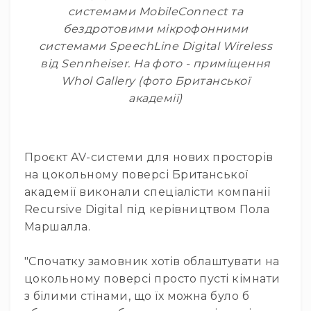
Стаціонарні
системами MobileConnect та
Накамерні
бездротовими мікрофонними
системами SpeechLine Digital Wireless
Аксесуари
та
від Sennheiser. На фото - приміщення
компоненти
Whol Gallery (фото Британської
Програвачі/
академії)
ресівери/
ЦАПи
Програвачі
вінілу
Проєкт AV-системи для нових просторів
Ресивери
на цокольному поверсі Британської
та
академії виконали спеціалісти компанії
програвачі
Recursive Digital під керівництвом Пола
ЦАПи
Маршалла.
та
підсилювачі
"Спочатку замовник хотів облаштувати на
Док-
цокольному поверсі просто пусті кімнати
станції
з білими стінами, що їх можна було б
Аксесуари