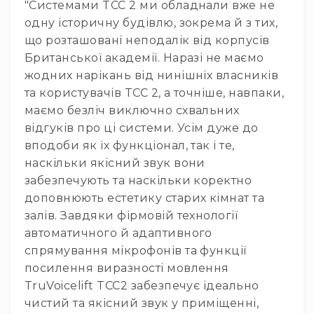
"Системами TCC 2 ми обладнали вже не
Архітектурне
одну історичну будівлю, зокрема й з тих,
освітлення
Для
що розташовані неподалік від корпусів
приміщень
Британської академії. Наразі не маємо
Просто
жодних нарікань від нинішніх власників
неба
та користувачів TCC 2, а точніше, навпаки,
Для
маємо безліч виключно схвальних
занурення
відгуків про ці системи. Усім дуже до
Ефекти
вподоби як їх функціонал, так і те,
Стробоскопи
наскільки якісний звук вони
Лазери
забезпечують та наскільки коректно
доповнюють естетику старих кімнат та
Конфетті
машини
залів. Завдяки фірмовій технології
автоматичного й адаптивного
Генератори
диму/
спрямування мікрофонів та функції
туману
посилення виразності мовлення
Генератори
TruVoicelift TCC2 забезпечує ідеально
снігу
чистий та якісний звук у приміщенні,