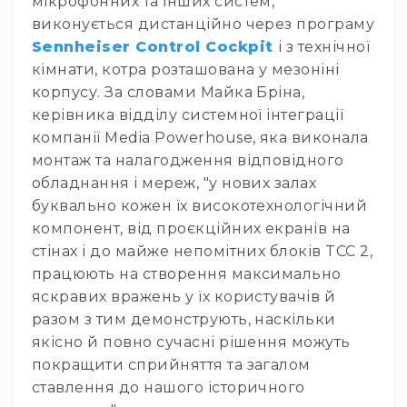
мікрофонних та інших систем,
Пульти
виконується дистанційно через програму
та
комутатори
Sennheiser Control Cockpit
і з технічної
Пульти
кімнати, котра розташована у мезоніні
Матричні
корпусу. За словами Майка Бріна,
комутатори
керівника відділу системної інтеграції
Аксесуари
компанії Media Powerhouse, яка виконала
і
монтаж та налагодження відповідного
комплектуючі
обладнання і мереж, "у нових залах
Аксесуари
буквально кожен їх високотехнологічний
Музичні
компонент, від проєкційних екранів на
інструменти
стінах і до майже непомітних блоків TCC 2,
Гітари
працюють на створення максимально
та
яскравих вражень у їх користувачів й
гітарне
обладнання
разом з тим демонструють, наскільки
Електрогітари
якісно й повно сучасні рішення можуть
Бас-
покращити сприйняття та загалом
гітари
ставлення до нашого історичного
Акустичні