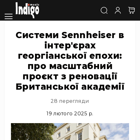
Каталог
Звук
Акустичні
системи
Системи Sennheiser в
та
інтер'єрах
компоненти
Активні
георгіанської епохи:
АС
про масштабний
Пасивні
АС
проєкт з реновації
Сабвуфери
Британської академії
Саундбари
Сценічні
28 перегляди
монітори
19 лютого 2025 р.
Cтудійні
монітори
Автономна
акустика