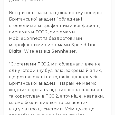
Комутатори
Всі три нові зали на цокольному поверсі
Інструменти
Британської академії обладнані
Аксесуари
стельовими мікрофонними конференц-
Аксесуари
системами TCC 2, системами
Стійки
MobileConnect та бездротовими
та
мікрофонними системами SpeechLine
кріплення
Digital Wireless від Sennheiser.
Мікрофонні
вудки
"Системами TCC 2 ми обладнали вже не
Вітрозахист
одну історичну будівлю, зокрема й з тих,
Захисні
що розташовані неподалік від корпусів
кейси
Британської академії. Наразі не маємо
Чохли
жодних нарікань від нинішніх власників
та
та користувачів TCC 2, а точніше, навпаки,
органайзери
маємо безліч виключно схвальних
Сумки
відгуків про ці системи. Усім дуже до
та
рюкзаки