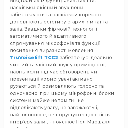
вподоби як їх функціонал, так і те,
наскільки якісний звук вони
Розвантажувальні
системи
забезпечують та наскільки коректно
доповнюють естетику старих кімнат та
Стільці
та
залів. Завдяки фірмовій технології
банкетки
автоматичного й адаптивного
Мерч
спрямування мікрофонів та функції
та
посилення виразності мовлення
атрібутика
TruVoicelift TCC2
забезпечує ідеально
Домашнє
чистий та якісний звук у приміщенні,
аудіо
навіть коли під час обговорень чи
Навушники
презентації користувачі активно
Універсальні
рухаються й розмовляють голосно та
Для
одночасно, при цьому мікрофонні блоки
аудіофілів
системи майже непомітні, не
Для
відволікають увагу, не заважають і,
спорту
найголовніше, не порушують цілісність
Для
інтер'єру зали", - пояснює Пол Маршалл
Dj