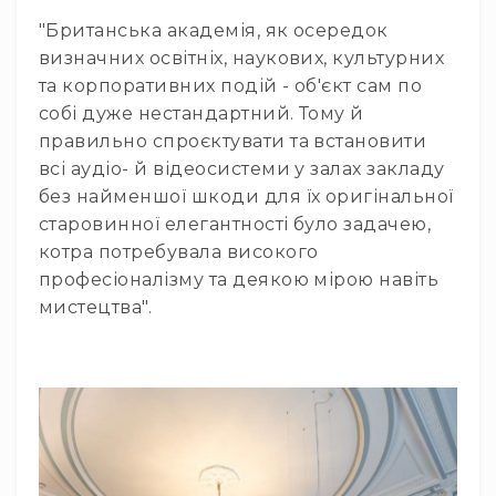
ударні
та
"Британська академія, як осередок
перкусія
визначних освітніх, наукових, культурних
Механіка,
та корпоративних подій - об'єкт сам по
стійки
собі дуже нестандартний. Тому й
та
правильно спроєктувати та встановити
педалі
всі аудіо- й відеосистеми у залах закладу
Палички
без найменшої шкоди для їх оригінальної
Пластики
старовинної елегантності було задачею,
Стільчики
котра потребувала високого
Аксесуари
професіоналізму та деякою мірою навіть
та
мистецтва".
комплектуючі
Клавішні
інструменти
Піаніно
та
роялі
Цифрові