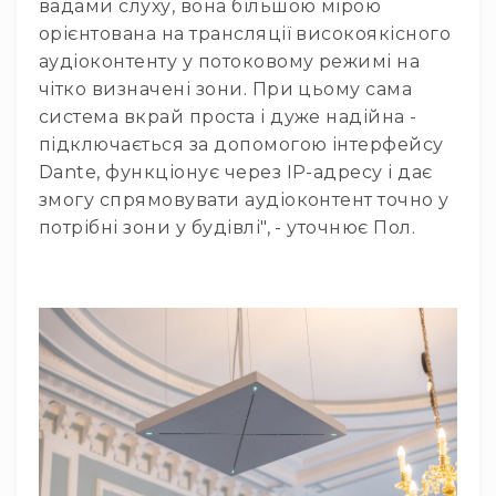
вадами слуху, вона більшою мірою
карти
орієнтована на трансляції високоякісного
Веб-
аудіоконтенту у потоковому режимі на
камери
чітко визначені зони. При цьому сама
Аксесуари
система вкрай проста і дуже надійна -
Гарнітури
підключається за допомогою інтерфейсу
Для
Dante, функціонує через IP-адресу і дає
геймерів/
змогу спрямовувати аудіоконтент точно у
блогерів/
влогерів
потрібні зони у будівлі", - уточнює Пол.
Для
домашньої
IP
телефонії
Для
офісів
та
колл-
центрів
Аксесуари