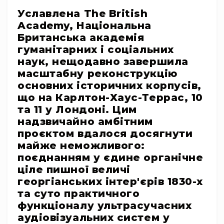
системи
Уславлена The British
Моніторінг
Academy, Національна
(IEM)
Британська академія
Приймачі
гуманітарних і соціальних
Передавачі
наук, нещодавно завершила
масштабну реконструкцію
Мікрофонні
голови
основних історичних корпусів,
що на Карлтон-Хаус-Террас, 10
Всі
радіосистеми
та 11 у Лондоні. Цим
надзвичайно амбітним
Аксесуари
проєктом вдалося досягнути
та
комплектуючі
майже неможливого:
поєднанням у єдине органічне
Антени
та
ціле пишної величі
антенне
георгіанських інтер'єрів 1830-х
обладнання
та суто практичного
Антени
функціоналу ультрасучасних
RF
аудіовізуальних систем у
розподіл