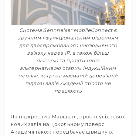
Мікрофони
Для
геймерів
та
блогерів
Система Sennheiser MobileConnect є
Для
зручним і функціональним рішенням
домашніх
для двоспрямованого інклюзивного
студій
зв'язку через IP, а також більш
Для
якісною та практичною
домашнього
альтернативою старим індукційним
караоке
петлям, котрі на масивній дерев’яній
Для
підлозі залів Академії просто не
запису
працюють
через
смартфон
Аксесуари
Діктофони
Як підкреслив Маршалл, проєкт усіх трьох
нових залів на цокольному поверсі
Акустичні
системи
Академії також передбачає швидку їх