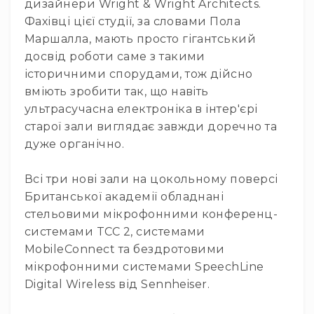
Прилади
дизайнери Wright & Wright Architects.
цифрові
Фахівці цієї студії, за словами Пола
Статичне
Маршалла, мають просто гігантський
світло
досвід роботи саме з такими
Прилади
історичними спорудами, тож дійсно
LED
вміють зробити так, що навіть
Прилади
ультрасучасна електроніка в інтер'єрі
LED
старої зали виглядає завжди доречно та
мультиспектральні
дуже органічно.
Прилади
LED
мултичіпові
Всі три нові зали на цокольному поверсі
Британської академії обладнані
Прилади
з
стельовими мікрофонними конференц-
газоразрядною
системами TCC 2, системами
лампою
MobileConnect та бездротовими
Прилади
мікрофонними системами SpeechLine
з
Digital Wireless від Sennheiser.
вольфрамовою
лампою