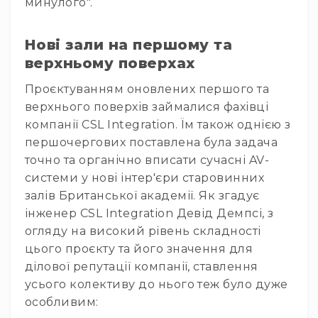
минулого".
гітари
Класичні
Нові зали на першому та
гітари
верхньому поверхах
Гітарні
підсилювачі
Проєктуванням оновлених першого та
Гітарні
верхнього поверхів займалися фахівці
кабінети
компанії CSL Integration. Їм також однією з
Комбопідсилювачі
першочергових поставлена була задача
точно та органічно вписати сучасні AV-
Аксесуари
та
системи у нові інтер'єри старовинних
компоненти
залів Британської академії. Як згадує
Ударні
інженер CSL Integration Девід Демпсі, з
інструменти
огляду на високий рівень складності
Акустичні
цього проєкту та його значення для
ударні
ділової репутації компанії, ставлення
та
перкусія
усього колективу до нього теж було дуже
особливим:
Електроні