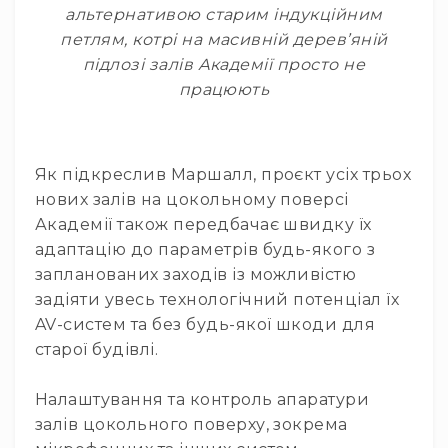
і
альтернативою старим індукційним
комплектуючі
петлям, котрі на масивній дерев’яній
Камери
підлозі залів Академії просто не
Відеокамери
працюють
Фотокамери
PTZ
камери
Як підкреслив Маршалл, проєкт усіх трьох
Відеобари
нових залів на цокольному поверсі
Вебкамери
Академії також передбачає швидку їх
Екрани
адаптацію до параметрів будь-якого з
та
запланованих заходів із можливістю
панелі
задіяти увесь технологічний потенціал їх
Проекційні
AV-систем та без будь-якої шкоди для
екрани
старої будівлі.
Відеопанелі
Аксесуари
Налаштування та контроль апаратури
і
залів цокольного поверху, зокрема
комплектуючі