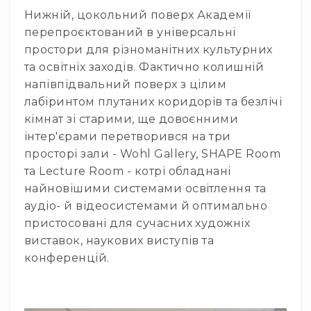
Нижній, цокольний поверх Академії
Конференційні
перепроєктований в універсальні
системи
простори для різноманітних культурних
Бари
та освітніх заходів. Фактично колишній
Системи
напівпідвальний поверх з цілим
синхронного
лабіринтом плутаних коридорів та безлічі
перекладу
кімнат зі старими, ще довоєнними
Презентаційні/
інтер'єрами перетворився на три
екскурсійні
системи
просторі зали - Wohl Gallery, SHAPE Room
та Lecture Room - котрі обладнані
Системи
службового
найновішими системами освітлення та
зв'язку
аудіо- й відеосистемами й оптимально
Панелі
пристосовані для сучасних художніх
керування
виставок, наукових виступів та
Процесори
конференцій.
та
обробка
звуку
Мікшери