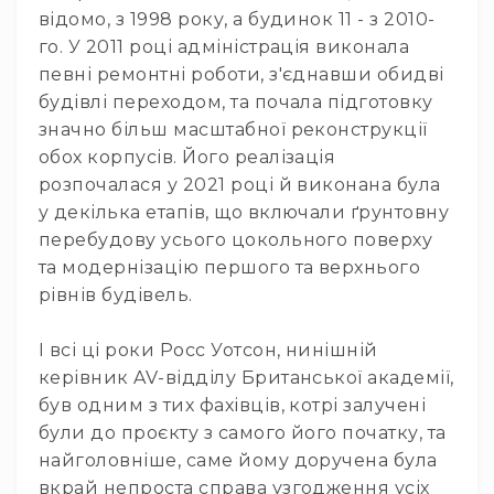
Вокальні
відомо, з 1998 року, а будинок 11 - з 2010-
Інструментальні
го. У 2011 році адміністрація виконала
певні ремонтні роботи, з'єднавши обидві
USB-
мікрофони
будівлі переходом, та почала підготовку
значно більш масштабної реконструкції
Конференційні
обох корпусів. Його реалізація
Петличні
розпочалася у 2021 році й виконана була
З
у декілька етапів, що включали ґрунтовну
оголов'ям
перебудову усього цокольного поверху
Накамерні
та модернізацію першого та верхнього
Для
рівнів будівель.
мобільних
пристроїв
І всі ці роки Росс Уотсон, нинішній
Всі
керівник AV-відділу Британської академії,
мікрофони
був одним з тих фахівців, котрі залучені
Мікрофонне
були до проєкту з самого його початку, та
підсилення
найголовніше, саме йому доручена була
Аксесуари
вкрай непроста справа узгодження усіх