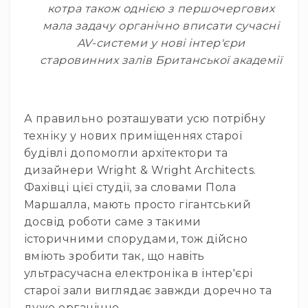
котра також однією з першочергових
Інсертні
мала задачу органічно вписати сучасні
кабелі
AV-системи у нові інтер'єри
Дата
старовинних залів Британської академії
кабелі
Мультикор
та
системи
А правильно розташувати усю потрібну
Відео/
техніку у нових приміщеннях старої
оптичні
будівлі допомогли архітектори та
кабелі
дизайнери Wright & Wright Architects.
Коаксіальні
Фахівці цієї студії, за словами Пола
кабелі
Маршалла, мають просто гігантський
Роз'єми
досвід роботи саме з такими
та
історичними спорудами, тож дійсно
конектори
вміють зробити так, що навіть
Кабельні
ультрасучасна електроніка в інтер'єрі
канали
старої зали виглядає завжди доречно та
і
трапи
дуже органічно.