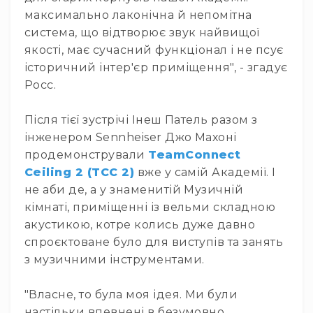
людей
максимально лаконічна й непомітна
з
вадами
система, що відтворює звук найвищої
слуху
якості, має сучасний функціонал і не псує
Підсилення
історичний інтер'єр приміщення", - згадує
для
Росс.
навушників
Аксесуари
Після тієї зустрічі Інеш Патель разом з
і
інженером Sennheiser Джо Махоні
комплектуючі
продемонстрували
TeamConnect
Гарнітури
Ceiling 2 (TCC 2)
вже у самій Академії. І
Для
не аби де, а у знаменитій Музичній
трансляцій
і
кімнаті, приміщенні із вельми складною
ТБ
акустикою, котре колись дуже давно
Для
спроєктоване було для виступів та занять
геймерів/
з музичними інструментами.
блогерів
Для
"Власне, то була моя ідея. Ми були
домашньої
настільки впевнені в безумовно