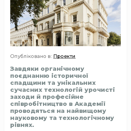
Інсталяційна
акустика
Лінійні
масиви
Підсилювачі
потужності
Підсилювачі
Опубліковано в:
Проекти
трансляційні
Портативні
Завдяки органічному
акустичні
поєднанню історичної
системи
спадщини та унікальних
Аксесуари
сучасних технологій урочисті
та
заходи й професійне
комплектуючі
співробітництво в Академії
Радіосистеми
проводяться на найвищому
Портативні
науковому та технологічному
системи
рівнях.
Стаціонарні