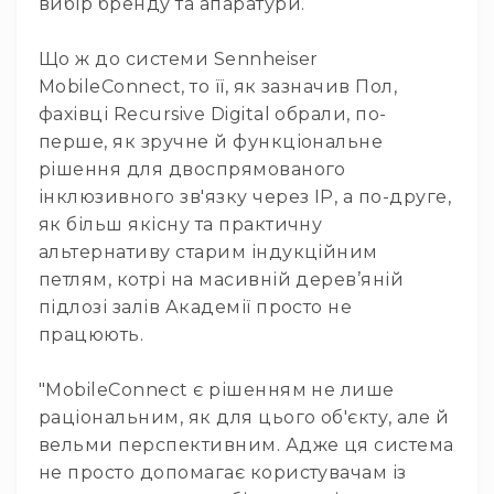
та
вибір бренду та апаратури.
домашніх
студій
Що ж до системи Sennheiser
Для
MobileConnect, то її, як зазначив Пол,
перегляду
фахівці Recursive Digital обрали, по-
фільмів/
перше, як зручне й функціональне
ТБ
рішення для двоспрямованого
Для
інклюзивного зв'язку через IP, а по-друге,
людей
з
як більш якісну та практичну
вадами
альтернативу старим індукційним
слуху
петлям, котрі на масивній дерев’яній
Аксесуари
підлозі залів Академії просто не
Товари
працюють.
для
геймерів/
"MobileConnect є рішенням не лише
блогерів
раціональним, як для цього об'єкту, але й
Гарнітури
вельми перспективним. Адже ця система
Мікрофони
не просто допомагає користувачам із
Звукові