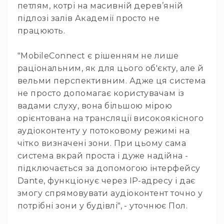
Диммерні
петлям, котрі на масивній дерев’яній
контролери
підлозі залів Академії просто не
Сплітери,
працюють.
розподільники
Контролери
"MobileConnect є рішенням не лише
для
раціональним, як для цього об'єкту, але й
управління
вельми перспективним. Адже ця система
світлом
не просто допомагає користувачам із
DMX
вадами слуху, вона більшою мірою
декодери
орієнтована на трансляції високоякісного
Аксесуари
аудіоконтенту у потоковому режимі на
Кріплення
чітко визначені зони. При цьому сама
для
світлових
система вкрай проста і дуже надійна -
приладів
підключається за допомогою інтерфейсу
Лампи
Dante, функціонує через IP-адресу і дає
змогу спрямовувати аудіоконтент точно у
Інше
потрібні зони у будівлі", - уточнює Пол.
Сцена
Талі,