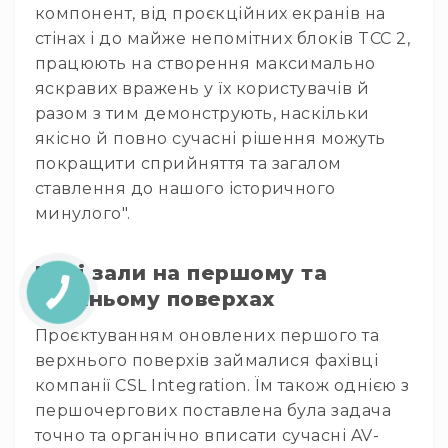
компонент, від проєкційних екранів на
Док-
станції
стінах і до майже непомітних блоків TCC 2,
працюють на створення максимально
Комутація
яскравих вражень у їх користувачів й
Аксесуари
разом з тим демонструють, наскільки
Аксесуари
якісно й повно сучасні рішення можуть
Акції
покращити сприйняття та загалом
Акційні
ставлення до нашого історичного
пропозиції
минулого".
Разом
дешевше
Нові зали на першому та
Уцінка
КНОПКА
верхньому поверхах
ЗВ'ЯЗКУ
Новини
Проєктуванням оновлених першого та
Бренди
верхнього поверхів займалися фахівці
компанії CSL Integration. Їм також однією з
першочергових поставлена була задача
точно та органічно вписати сучасні AV-