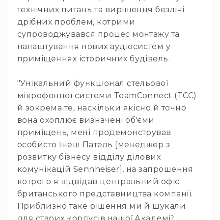
та
технічних питань та вирішення безлічі
комплектуючі
дрібних проблем, котрими
Навушники
супроводжувався процес монтажу та
Універсальні
налаштування нових аудіосистем у
Для
приміщеннях історичних будівель.
аудіофілів
Для
"Унікальний функціонал стельової
спорту
мікрофонної системи TeamConnect (TCC)
Для
й зокрема те, наскільки якісно й точно
моніторингу
вона охоплює визначені об'єми
Для
приміщень, мені продемонстрував
Dj
та
особисто Інеш Патель [менеджер з
студій
розвитку бізнесу відділу ділових
Для
комунікацій Sennheiser], на запрошення
перегляду
котрого я відвідав центральний офіс
фільмів/
британського представництва компанії.
ТБ
Приблизно таке рішення ми й шукали
Для
для старих корпусів нашої Академії: