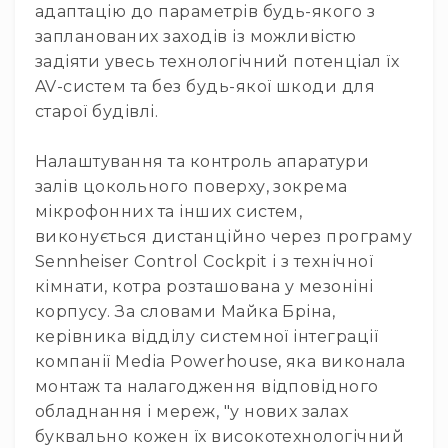
Акустичні
адаптацію до параметрів будь-якого з
системи
запланованих заходів із можливістю
Сабвуфери
задіяти увесь технологічний потенціал їх
Саундбари
AV-систем та без будь-якої шкоди для
старої будівлі.
Портативна
акустика
Налаштування та контроль апаратури
Аксесуари
залів цокольного поверху, зокрема
HI-
мікрофонних та інших систем,
FI/HI-
END
виконується дистанційно через програму
компоненти
Sennheiser Control Cockpit і з технічної
Програвачі
кімнати, котра розташована у мезоніні
вінілу
корпусу. За словами Майка Бріна,
Ресивери
керівника відділу системної інтеграції
та
компанії Media Powerhouse, яка виконала
програвачі
монтаж та налагодження відповідного
ЦАПи
обладнання і мереж, "у нових залах
та
підсилювачі
буквально кожен їх високотехнологічний