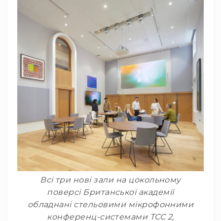
та
консолі
Аудіоінтерфейси
Процесори
та
кросовери
Сплітери,
суматори,
ді-
бокси
Аксесуари
та
компоненти
Аудикомп'ютери
Програмне
Всі три нові зали на цокольному
забезпечення
поверсі Британської академії
Рекордери
обладнані стельовими мікрофонними
Портативні
конференц-системами TCC 2,